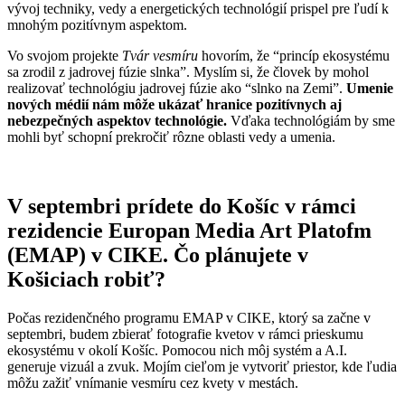
vývoj techniky, vedy a energetických technológií prispel pre ľudí k
mnohým pozitívnym aspektom.
Vo svojom projekte
Tvár vesmíru
hovorím, že “princíp ekosystému
sa zrodil z jadrovej fúzie slnka”. Myslím si, že človek by mohol
realizovať technológiu jadrovej fúzie ako “slnko na Zemi”.
Umenie
nových médií nám môže ukázať hranice pozitívnych aj
nebezpečných aspektov technológie.
Vďaka technológiám by sme
mohli byť schopní prekročiť rôzne oblasti vedy a umenia.
V septembri prídete do Košíc v rámci
rezidencie Europan Media Art Platofm
(EMAP) v CIKE. Čo plánujete v
Košiciach robiť?
Počas rezidenčného programu EMAP v CIKE, ktorý sa začne v
septembri, budem zbierať fotografie kvetov v rámci prieskumu
ekosystému v okolí Košíc. Pomocou nich môj systém a A.I.
generuje vizuál a zvuk. Mojím cieľom je vytvoriť priestor, kde ľudia
môžu zažiť vnímanie vesmíru cez kvety v mestách.