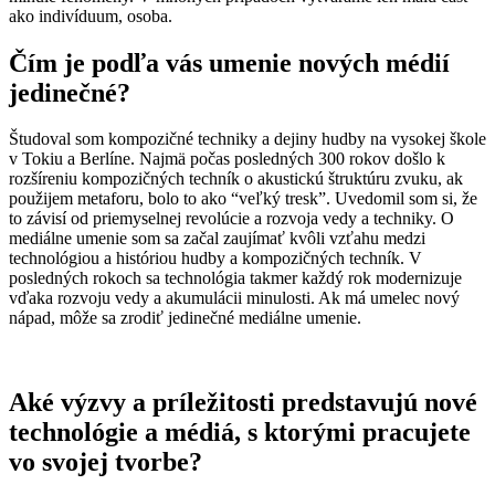
ako indivíduum, osoba.
Čím je podľa vás umenie nových médií
jedinečné?
Študoval som kompozičné techniky a dejiny hudby na vysokej škole
v Tokiu a Berlíne. Najmä počas posledných 300 rokov došlo k
rozšíreniu kompozičných techník o akustickú štruktúru zvuku, ak
použijem metaforu, bolo to ako “veľký tresk”. Uvedomil som si, že
to závisí od priemyselnej revolúcie a rozvoja vedy a techniky. O
mediálne umenie som sa začal zaujímať kvôli vzťahu medzi
technológiou a históriou hudby a kompozičných techník. V
posledných rokoch sa technológia takmer každý rok modernizuje
vďaka rozvoju vedy a akumulácii minulosti. Ak má umelec nový
nápad, môže sa zrodiť jedinečné mediálne umenie.
Aké výzvy a príležitosti predstavujú nové
technológie a médiá, s ktorými pracujete
vo svojej tvorbe?