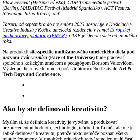
Flow Festival (Helsinki Fínsko), CTM Transmediale festival
(Berlín), MADATAC Festival (Madrid Španielsko), ACT Festival
(Gwangju Južná Kórea), atď.
Tatsuru
od septembra do novembra 2023 absolvuje v
Košiciach v
Creative Industry Košice
umeleckú rezidenciu v ramci
Európskej
mediaartovej platformy (EMAP)
. CIKE je členom siete od minulého
roka.
Na produkcii
site-specific multižánrového umeleckého diela pod
názvom
Tvár vesmíru
(Face of the Universe)
bude pracovať
spoločne s košickým umelcom a pedagógom Borisom Vaitovičom.
Výsledné dielo uvedú umelci počas tohtoročného festivalu
Art &
Tech Days and Conference
.
Ako by ste definovali kreativitu?
Myslím si, že definícia kreativity je vytvárať a produkovať
bezprecedentnú hodnotu, technológiu, teóriu. Podľa mňa ale nie je
ľahké definovať kreativitu, pretože nikto nemôže poznať všetky
minulé fenomény. V mnohých prípadoch vytvárame len malú časť