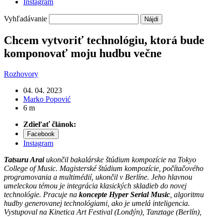
Instagram
Vyhľadávanie
Chcem vytvoriť technológiu, ktorá bude
komponovať moju hudbu večne
Rozhovory
04. 04. 2023
Marko Popović
6 m
Zdieľať článok:
Facebook
Instagram
Tatsuru Arai
ukončil bakalárske štúdium kompozície na Tokyo
College of Music. Magisterské štúdium kompozície, počítačového
programovania a multimédií, ukončil v Berlíne. Jeho hlavnou
umeleckou témou je integrácia klasických skladieb do novej
technológie. Pracuje na
koncepte Hyper Serial Music
, algoritmu
hudby generovanej technológiami, ako je umelá inteligencia.
Vystupoval na Kinetica Art Festival (Londýn), Tanztage (Berlín),