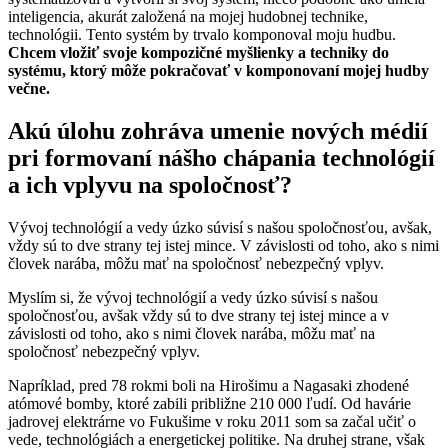
inteligencia, akurát založená na mojej hudobnej technike,
technológii. Tento systém by trvalo komponoval moju hudbu.
Chcem vložiť svoje kompozičné myšlienky a techniky do
systému, ktorý môže pokračovať v komponovaní mojej hudby
večne.
Akú úlohu zohráva umenie nových médií
pri formovaní nášho chápania technológií
a ich vplyvu na spoločnosť?
Vývoj technológií a vedy úzko súvisí s našou spoločnosťou, avšak,
vždy sú to dve strany tej istej mince. V závislosti od toho, ako s nimi
človek narába, môžu mať na spoločnosť nebezpečný vplyv.
Myslím si, že vývoj technológií a vedy úzko súvisí s našou
spoločnosťou, avšak vždy sú to dve strany tej istej mince a v
závislosti od toho, ako s nimi človek narába, môžu mať na
spoločnosť nebezpečný vplyv.
Napríklad, pred 78 rokmi boli na Hirošimu a Nagasaki zhodené
atómové bomby, ktoré zabili približne 210 000 ľudí. Od havárie
jadrovej elektrárne vo Fukušime v roku 2011 som sa začal učiť o
vede, technológiách a energetickej politike. Na druhej strane, však