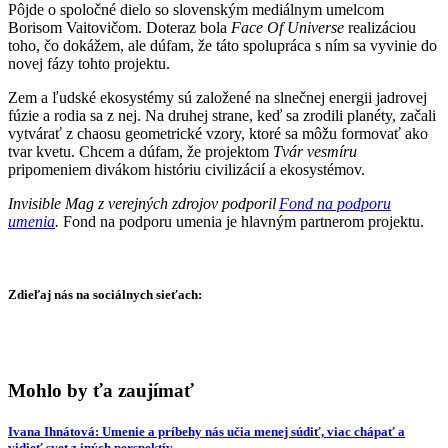
Pôjde o spoločné dielo so slovenským mediálnym umelcom
Borisom Vaitovičom. Doteraz bola
Face Of Universe
realizáciou
toho, čo dokážem, ale dúfam, že táto spolupráca s ním sa vyvinie do
novej fázy tohto projektu.
Zem a ľudské ekosystémy sú založené na slnečnej energii jadrovej
fúzie a rodia sa z nej. Na druhej strane, keď sa zrodili planéty, začali
vytvárať z chaosu geometrické vzory, ktoré sa môžu formovať ako
tvar kvetu. Chcem a dúfam, že projektom
Tvár vesmíru
pripomeniem divákom históriu civilizácií a ekosystémov.
Invisible Mag z verejných zdrojov podporil
Fond na podporu
umenia
.
Fond na podporu umenia je hlavným partnerom projektu.
Zdieľaj nás na sociálnych sieťach:
Mohlo by ťa zaujímať
Ivana Ihnátová: Umenie a príbehy nás učia menej súdiť, viac chápať a
vidieť svet z iných perspektív