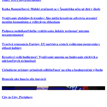
Katka Rampáčková: Mäkké zručnosti sa v Španielsku učia už deti v škole
Využívanie globálnych trendov: Ako môžu kreatívne odvetvia prospieť
menším komunitám a vidieckym oblastiam
Podpora podnikateľského vzdelávania dokáže prekonať miestnu
nezamestnanosť
Tvorivá renesancia Európy: EU načrtáva cestu k vedúcemu postaveniu v
oblasti kultúry
Kreatívci vedú budúcnosť: Využívanie umenia na budovanie etických a
udržateľných technológií
Cirkulárne prístupy prinášajú odlíšiteľnosť na trhu a konkurenčnú výhodu
Remeslá ako hnacia sila inovácií
Slam poetry je odrazom spoločnosti aj intímnou výpoveďou
City to City: Periphery