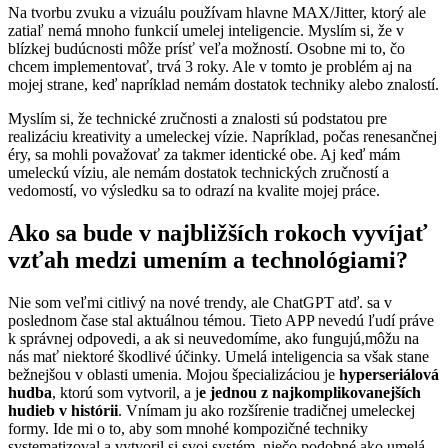
Na tvorbu zvuku a vizuálu používam hlavne MAX/Jitter, ktorý ale
zatiaľ nemá mnoho funkcií umelej inteligencie. Myslím si, že v
blízkej budúcnosti môže prísť veľa možností. Osobne mi to, čo
chcem implementovať, trvá 3 roky. Ale v tomto je problém aj na
mojej strane, keď napríklad nemám dostatok techniky alebo znalostí.
Myslím si, že technické zručnosti a znalosti sú podstatou pre
realizáciu kreativity a umeleckej vízie. Napríklad, počas renesančnej
éry, sa mohli považovať za takmer identické obe. Aj keď mám
umeleckú víziu, ale nemám dostatok technických zručností a
vedomostí, vo výsledku sa to odrazí na kvalite mojej práce.
Ako sa bude v najbližších rokoch vyvíjať
vzťah medzi umením a technológiami?
Nie som veľmi citlivý na nové trendy, ale ChatGPT atď. sa v
poslednom čase stal aktuálnou témou. Tieto APP nevedú ľudí práve
k správnej odpovedi, a ak si neuvedomíme, ako fungujú,môžu na
nás mať niektoré škodlivé účinky. Umelá inteligencia sa však stane
bežnejšou v oblasti umenia. Mojou špecializáciou je
hyperseriálová
hudba
, ktorú som vytvoril, a j
e jednou z najkomplikovanejších
hudieb v histórii
. Vnímam ju ako rozšírenie tradičnej umeleckej
formy. Ide mi o to, aby som mnohé kompozičné techniky
systematizoval a vytvoril si svoj systém, niečo podobné ako umelá