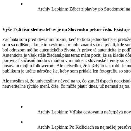
Archív Lapkinn: Záber z plavby po Stredomorí na v
Vyše 17,6 tisíc sledovateľov je na Slovensku pekné číslo. Existu
Začínala som pred deviatimi rokmi, keď to bolo jednoduchšie, pretož
som sa odlišne, ako je to zvykom a mnohí známi sa ma pýtali, kde s
bol odrazom môjho autentického života. A práve tá autenticita je podľ
Autenticita je však stále žiadaná,plus teraz mám pocit, že sa kladie 
porovnať súčasnú módu s módou v minulosti, slovenské trendy so za
posúvam mojim followerom. Ale netvrdím, že každý to tak robí. Je mno
publikum je určite náročnejšie, keby som pridala len fotografiu so s
Ale myslím si, že univerzálny návod na to, čo zaručí úspech neexistuj
neuveriteľne rýchlo mení, čiže, čo môže platiť dnes, už nemusí zajtra.
Archív Lapkinn: Vďaka cestovaniu načerpáva novú e
Archív Lapkinn: Po Košiciach sa najradšej presúva