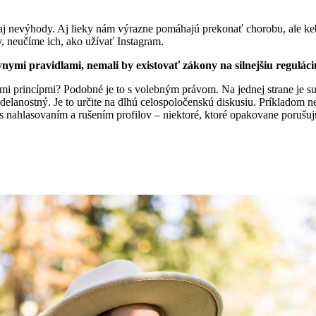
 nevýhody. Aj lieky nám výrazne pomáhajú prekonať chorobu, ale keby s
, neučíme ich, ako užívať Instagram.
latívnymi pravidlami, nemali by existovať zákony na silnejšiu regulá
kými princípmi? Podobné je to s volebným právom. Na jednej strane je su
delanostný. Je to určite na dlhú celospoločenskú diskusiu. Príkladom ne
 s nahlasovaním a rušením profilov – niektoré, ktoré opakovane porušujú