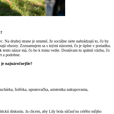
y?
a druhej strane je smutné, že sociálne siete nahrádzajú to, čo by
várajú obzory. Zoznamujem sa s inými názormi, čo je úplne v poriadku.
ek tento názor má, čo ho k tomu vedie. Dostávam tu spätnú väzbu, čo
rt a podobne.
 je najnáročnejšie?
uchárka, šoférka, upratovačka, asistentka nakupovania,
itickú diskusiu. Ja chcem, aby Lily bola súčasťou celého môjho