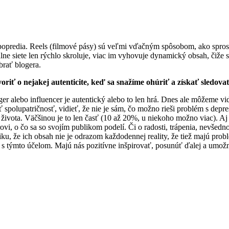
 popredia. Reels (filmové pásy) sú veľmi vďačným spôsobom, ako spro
lne siete len rýchlo skroluje, viac im vyhovuje dynamický obsah, čiže sp
brať blogera.
oriť o nejakej autenticite, keď sa snažíme ohúriť a získať sledova
loger alebo influencer je autentický alebo to len hrá. Dnes ale môžeme v
spolupatričnosť, vidieť, že nie je sám, čo možno rieši problém s depres
života. Väčšinou je to len časť (10 až 20%, u niekoho možno viac). Aj ke
ovi, o čo sa so svojím publikom podelí. Či o radosti, trápenia, nevšedn
ku, že ich obsah nie je odrazom každodennej reality, že tiež majú prob
li s týmto účelom. Majú nás pozitívne inšpirovať, posunúť ďalej a umo