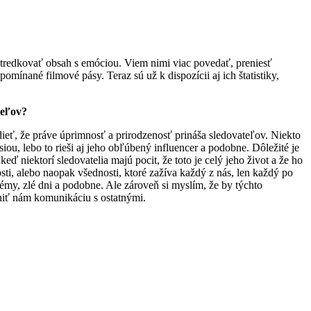
stredkovať obsah s emóciou. Viem nimi viac povedať, preniesť
omínané filmové pásy. Teraz sú už k dispozícii aj ich štatistiky,
teľov?
idieť, že práve úprimnosť a prirodzenosť prináša sledovateľov. Niekto
iou, lebo to rieši aj jeho obľúbený influencer a podobne. Dôležité je
ď niektorí sledovatelia majú pocit, že toto je celý jeho život a že ho
osti, alebo naopak všednosti, ktoré zažíva každý z nás, len každý po
lémy, zlé dni a podobne. Ale zároveň si myslím, že by týchto
žniť nám komunikáciu s ostatnými.