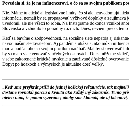
Povedala si, že je na influencerovi, o čo sa so svojím publikom p
Nie. Máme tu etické aj legislatívne limity, čo si ale neuvedomujú niek
informácie, nemali by sa propagovať výživové doplnky a zaujímavá je t
uvedomil, ale nie všetci to robia. Na Instagrame dokonca vznikol ano
Slovenska a vzbudilo to poriadny rozruch. Dnes, neviem prečo, tento p
Keď sa bavíme o zodpovednosti, na sociálne siete nepatria aj riskant
návod našim sledovateľom. Aj pandémia ukázala, ako môžu influenceri
moc a podľa toho so svojím profilom narábať. Mal by si overovať info
by sa malo viac venovať v učebných osnovách. Dnes môžeme vidieť, že 
v sebe zakorenené kritické myslenie a zaužívané dôsledné overovanie
Dopyt po hoaxoch a výmysloch je aktuálne dosť veľký.
„Keď sme prvýkrát prišli do jednej košickej reštaurácie, tak majit
dostane rovnakú porciu a kvalitu ako každý iný zákazník. Tento prí
nielen nám, že potom vyzeráme, akoby sme klamali, ale aj klientovi