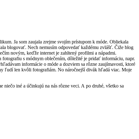
blikum. Ja som zaujala zrejme svojím prístupom k móde. Obliekala
začala blogovať. Nech nemusím odpovedať každému zvlášť. Čiže blog
niečím novým, keďže internet je zahltený profilmi a nápadmi.
en fotografiu s módnym oblečením, dôležité je pridať informáciu, napr.
hľadávam informácie o móde a dozviem sa rôzne zaujímavosti, ktoré
ny ľudí len kvôli fotografiám. No náročnejší divák hľadá viac. Moje
e niečo iné a účinkujú na nás rôzne veci. A po druhé, všetko sa