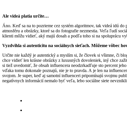
Ale videá platia určite…
Áno. Keď sa na to pozrieme cez systém algoritmov, tak videá idú do
atmosféru a obrázky, ktoré sa do fotografie nezmestia. Veľa ľudí sociá
klienti môžu vidieť, aký majú dosah a podľa toho si na spoluprácu vy
Vyzdvihla si autenticitu na sociálnych sieťach. Môžeme vôbec hov
Určite nie každý je autentický a myslím si, že človek si všimne, či b
chce vidieť len krásne obrázky z luxusných dovoleniek, iný chce zažiť 
si tiež uvedomiť, že obsah influencera neodzrkadľuje sto percent jeho 
vďaka tomu dokonale poznajú, nie je to pravda. A je len na influencer
svojom. Je super, keď aj samotní influenceri pripomínajú svojmu publi
negatívnych informácií nemalo byť veľa, lebo sociálne siete nevznik