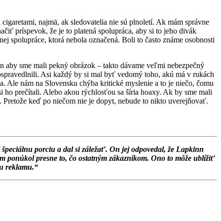
a cigaretami, najmä, ak sledovatelia nie sú plnoletí. Ak mám správne
iť príspevok, že je to platená spolupráca, aby si to jeho divák
nej spolupráce, ktorá nebola označená. Boli to často známe osobnosti
e, len aby sme mali pekný obrázok – takto dávame veľmi nebezpečný
ospravedlnili. Asi každý by si mal byť vedomý toho, akú má v rukách
ia. Ale nám na Slovensku chýba kritické myslenie a to je niečo, čomu
 ho prečítali. Alebo akou rýchlosťou sa šíria hoaxy. Ak by sme mali
. Pretože keď po niečom nie je dopyt, nebude to nikto uverejňovať.
špeciálnu porciu a dal si záležať. On jej odpovedal, že Lapkinn
nám ponúkol presne to, čo ostatným zákazníkom. Ono to môže ublížiť
nu reklamu.“