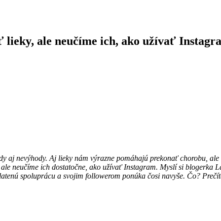
lieky, ale neučíme ich, ako užívať Instagr
y aj nevýhody. Aj lieky nám výrazne pomáhajú prekonať chorobu, ale keb
le neučíme ich dostatočne, ako užívať Instagram. Myslí si blogerka Lap
latenú spoluprácu a svojim followerom ponúka čosi navyše. Čo? Prečíta