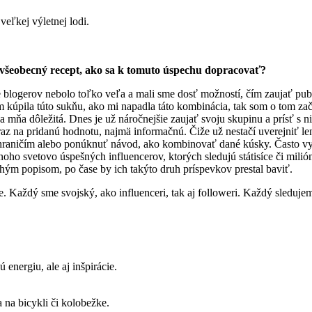
eľkej výletnej lodi.
je všeobecný recept, ako sa k tomuto úspechu dopracovať?
e blogerov nebolo toľko veľa a mali sme dosť možností, čím zaujať pu
om kúpila túto sukňu, ako mi napadla táto kombinácia, tak som o tom 
a mňa dôležitá. Dnes je už náročnejšie zaujať svoju skupinu a prísť s 
dôraz na pridanú hodnotu, najmä informačnú. Čiže už nestačí uverejniť l
hraničím alebo ponúknuť návod, ako kombinovať dané kúsky. Často vy
ho svetovo úspešných influencerov, ktorých sledujú státisíce či milió
trohým popisom, po čase by ich takýto druh príspevkov prestal baviť.
e. Každý sme svojský, ako influenceri, tak aj followeri. Každý sledujem
nergiu, ale aj inšpirácie.
 na bicykli či kolobežke.