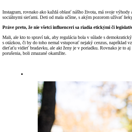
Instagram, rovnako ako každá oblasť nášho života, má svoje výhody aj
sociálnymi sieťami. Deti od mala učíme, s akým pozorom užívať lieky
Práve preto, že nie všetci influenceri sa riadia etickými či legis
Mali, ale kto to spraví tak, aby regulácia bola v súlade s demokratic
s otázkou, či by do toho nemal vstupovať nejaký cenzus, napríklad vz
dieťaťu vidieť bradavku, ale akt ženy je v poriadku. Rovnako je to aj
porušenia, boli zmazané okamžite.