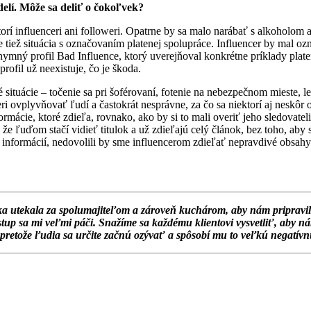
odelí. Môže sa deliť o čokoľvek?
torí influenceri ani followeri. Opatrne by sa malo narábať s alkoholom 
iež situácia s označovaním platenej spolupráce. Influencer by mal označ
nymný profil Bad Influence, ktorý uverejňoval konkrétne príklady plate
rofil už neexistuje, čo je škoda.
né situácie – točenie sa pri šoférovaní, fotenie na nebezpečnom miest
 ovplyvňovať ľudí a častokrát nesprávne, za čo sa niektorí aj neskôr 
rmácie, ktoré zdieľa, rovnako, ako by si to mali overiť jeho sledovatel
ľuďom stačí vidieť titulok a už zdieľajú celý článok, bez toho, aby si
 informácií, nedovolili by sme influencerom zdieľať nepravdivé obsahy
eľka utekala za spolumajiteľom a zároveň kuchárom, aby nám pripravil 
stup sa mi veľmi páči. Snažíme sa každému klientovi vysvetliť, aby 
, pretože ľudia sa určite začnú ozývať a spôsobí mu to veľkú negatív