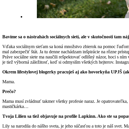
Bavíme sa o nástrahách sociálnych sietí,
ale v skutočnosti tam ná
Vďaka sociálnym sieťam sa koná množstvo zbierok na pomoc ľuďom v n
mal zabezpečiť štát. Ja tu denne nachádzam inšpirácie na rôzne príst
Práve sociálne siete ma naučili rešpektovať odlišný názor, hoci s n
je tiež výborná záležitosť, keď si odmyslím všetkých hejterov. Instag
Okrem lifestylovej blogerky pracuješ aj ako hovorkyňa UPJŠ (akt
Mama.
Prečo?
Mama musí zvládnuť takmer všetky profesie naraz. Je opatrovateľka, 
mastičkárka…
Tvoja Lilien sa tiež objavuje na profile Lapkinn. Ako ste sa popa
Lily sa narodila do nášho sveta, je jeho súčasťou a toto je náš svet