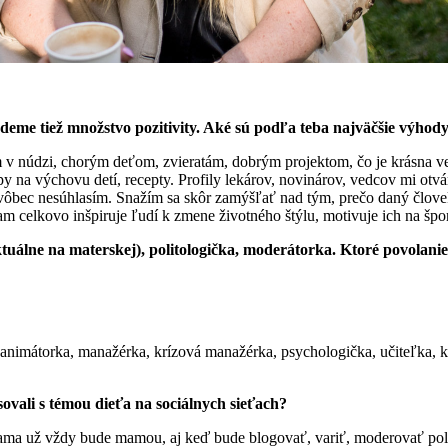
jdeme tiež množstvo pozitivity. Aké sú podľa teba najväčšie výhod
údzi, chorým deťom, zvieratám, dobrým projektom, čo je krásna vec. N
upy na výchovu detí, recepty. Profily lekárov, novinárov, vedcov mi ot
ím vôbec nesúhlasím. Snažím sa skôr zamýšľať nad tým, prečo daný člov
ram celkovo inšpiruje ľudí k zmene životného štýlu, motivuje ich na špo
uálne na materskej), politologička, moderátorka. Ktoré povolanie
animátorka, manažérka, krízová manažérka, psychologička, učiteľka, k
sovali s témou dieťa na sociálnych sieťach?
. Mama už vždy bude mamou, aj keď bude blogovať, variť, moderovať pol