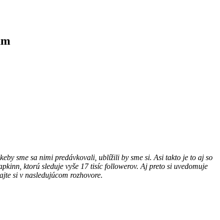
am
y sme sa nimi predávkovali, ublížili by sme si. Asi takto je to aj so
kinn, ktorú sleduje vyše 17 tisíc followerov. Aj preto si uvedomuje
jte si v nasledujúcom rozhovore.