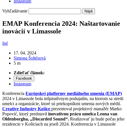
Instagram
Vyhľadávanie
EMAP Konferencia 2024: Naštartovanie
inovácií v Limassole
Iné
17. 04. 2024
Simona Šoltésová
5 m
Zdieľať článok:
Facebook
Instagram
Konferencia
Európskej platformy mediálneho umenia (EMAP)
2024 v Limassole bola inšpiratívnym podujatím, na ktorom sa stretli
umelci a organizácie, ktoré sú priekopníkmi umenia nových médií.
Creative Industry Košice
prezentoval projektový manažér Marko
Popović, ktorý predstavil
inovatívnu prácu umelca Leona van
Oldenborgha, „Discarded Sound“.
Realizovať ju bude počas jeho
rezidencie v Košiciach na jeseň 2024. Konferencia v Limassole