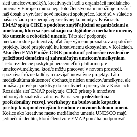
sieti umelcov/umelkýň, kreatívnych ľudí a organizácií mediálneho
umenia v Európe i mimo nej. Toto členstvo nám umožňuje rozšíriť
náš dosah a vytvárať nové možnosti spolupráce, ktoré sú v súlade s
našou víziou prosperujúcej kreatívnej komunity v Košiciach.
EMAP spája CIKE s podobne zmýšľajúcimi organizáciami a
umelcami, ktorí sa špecializujú na digitálne a mediálne umenie,
bio umenie a robotické umenie.
Táto sieť podporuje
medzinárodné partnerstvá, uľahčuje výmenu poznatkov a spoločné
projekty, ktoré prispievajú ku kreatívnemu ekosystému v Košiciach.
Ako člen EMAP môže CIKE ponúknuť jedinečné rezidenčné
príležitosti domácim aj zahraničným umelcom/umelkyniam.
Tieto rezidencie poskytujú neoceniteľnú platformu pre
umelcov/umelkyne, ktorí/é môžu pracovať v novom prostredí,
spoznávať rôzne kultúry a rozvíjať inovatívne projekty. Táto
medzikultúrna skúsenosť obohacuje nielen umelcov/umelkyne, ale
prináša aj nové perspektívy do kreatívneho priemyslu v Košiciach.
Rozsiahla sieť EMAP poskytuje CIKE prístup k množstvu
odborných znalostí a zdrojov. Patria sem
príležitosti na
profesionálny rozvoj, workshopy na budovanie kapacít a
prístup k najmodernejším trendom v novomediálnom umení.
Košice ako kreatívne mesto mediálneho umenia UNESCO majú
jedinečnú identitu, ktorú členstvo v EMAP pomáha podporovať.