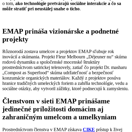
o tom,
ako technológie pretvárajú sociálne interakcie a čo sa
môže stratiť pri neustálej snahe o ticho
.
EMAP prináša vizionárske a podnetné
projekty
Rôznorodá zostava umelcov a projektov EMAP sľubuje rok
inovácií a skúmania. Projekt Fleur Melbourn „Déjeuner nu“ skúma
rodovú dynamiku a spoločenské mocenské štruktúry
prostredníctvom satirickej telenovely, zatiaľ čo projekt Dr. masharu
„Compost as Superfood“ skúma udržateľnosť a bezpečnosť
konzumácie organických materiálov. Každý z projektov posúva
hranice tradičných umeleckých foriem a zahŕňa technológie, vedu a
sociálne otázky, aby vytvoril zážitky, ktoré podnecujú k zamysleniu.
Členstvom v sieti EMAP prinášame
jedinečné príložitosti domácim aj
zahraničným umelcom a umelkyniam
Prostredníctvom členstva v EMAP získava
CIKE
prístup k živej