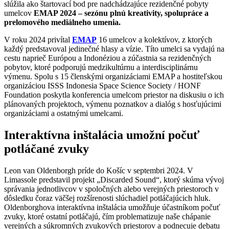
slúžila ako štartovací bod pre nadchádzajúce rezidenčné pobyty
umelcov
EMAP 2024 – sezónu plnú kreativity, spolupráce a
prelomového mediálneho umenia.
V roku 2024 privítal
EMAP
16 umelcov a kolektívov, z ktorých
každý predstavoval jedinečné hlasy a vízie. Títo umelci sa vydajú na
cestu naprieč Európou a Indonéziou a zúčastnia sa rezidenčných
pobytov, ktoré podporujú medzikultúrnu a interdisciplinárnu
výmenu. Spolu s 15 členskými organizáciami EMAP a hostiteľskou
organizáciou ISSS Indonesia Space Science Society / HONF
Foundation poskytla konferencia umelcom priestor na diskusiu o ich
plánovaných projektoch, výmenu poznatkov a dialóg s hosťujúcimi
organizáciami a ostatnými umelcami.
Interaktívna inštalácia umožní počuť
potláčané zvuky
Leon van Oldenborgh príde do Košíc v septembri 2024. V
Limassole predstavil projekt „Discarded Sound“, ktorý skúma vývoj
správania jednotlivcov v spoločných alebo verejných priestoroch v
dôsledku čoraz väčšej rozšírenosti slúchadiel potláčajúcich hluk.
Oldenborghova interaktívna inštalácia umožňuje účastníkom počuť
zvuky, ktoré ostatní potláčajú, čím problematizuje naše chápanie
verejných a súkromných zvukových priestorov a podnecuje debatu