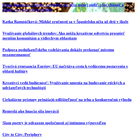
Ivana Ihnátová: Umenie a príbehy nás učia menej súdiť, viac chápať a
vidieť svet z iných perspektív
Katka Rampáčková: Mäkké zručnosti sa v Španielsku učia už deti v škole
Využívanie globálnych trendov: Ako môžu kreatívne odvetvia prospieť
menším komunitám a vidieckym oblastiam
Podpora podnikateľského vzdelávania dokáže prekonať miestnu
nezamestnanosť
Tvorivá renesancia Európy: EU načrtáva cestu k vedúcemu postaveniu v
oblasti kultúry
Kreatívci vedú budúcnosť: Využívanie umenia na budovanie etických a
udržateľných technológií
Cirkulárne prístupy prinášajú odlíšiteľnosť na trhu a konkurenčnú výhodu
Remeslá ako hnacia sila inovácií
Slam poetry je odrazom spoločnosti aj intímnou výpoveďou
City to City: Periphery