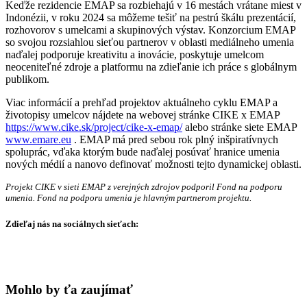
Keďže rezidencie EMAP sa rozbiehajú v 16 mestách vrátane miest v
Indonézii, v roku 2024 sa môžeme tešiť na pestrú škálu prezentácií,
rozhovorov s umelcami a skupinových výstav. Konzorcium EMAP
so svojou rozsiahlou sieťou partnerov v oblasti mediálneho umenia
naďalej podporuje kreativitu a inovácie, poskytuje umelcom
neoceniteľné zdroje a platformu na zdieľanie ich práce s globálnym
publikom.
Viac informácií a prehľad projektov aktuálneho cyklu EMAP a
životopisy umelcov nájdete na webovej stránke CIKE x EMAP
https://www.cike.sk/project/cike-x-emap/
alebo stránke siete EMAP
www.emare.eu
. EMAP má pred sebou rok plný inšpiratívnych
spoluprác, vďaka ktorým bude naďalej posúvať hranice umenia
nových médií a nanovo definovať možnosti tejto dynamickej oblasti.
Projekt CIKE v sieti EMAP z verejných zdrojov podporil Fond na podporu
umenia. Fond na podporu umenia je hlavným partnerom projektu.
Zdieľaj nás na sociálnych sieťach:
Mohlo by ťa zaujímať