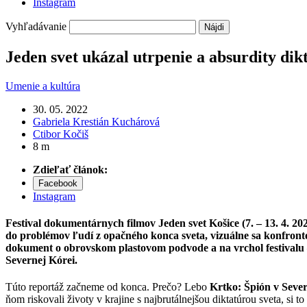
Instagram
Vyhľadávanie
Jeden svet ukázal utrpenie a absurdity di
Umenie a kultúra
30. 05. 2022
Gabriela Krestián Kuchárová
Ctibor Kočiš
8 m
Zdieľať článok:
Facebook
Instagram
Festival dokumentárnych filmov Jeden svet Košice (7. – 13. 4. 20
do problémov ľudí z opačného konca sveta, vizuálne sa konfronto
dokument o obrovskom plastovom podvode a na vrchol festivalu – 
Severnej Kórei.
Túto reportáž začneme od konca. Prečo? Lebo
Krtko: Špión v Seve
ňom riskovali životy v krajine s najbrutálnejšou diktatúrou sveta, si 