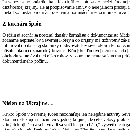
Larsenovi sa to podarilo iba vďaka infiltrovaniu sa do medzinárodnej z
diktátorskej krajiny, ale aj podpisovanie zmlúv o nelegálnom predaji 
niekoľko medzinárodných ocenení a nominácií, medzi nimi cenu za na
Z kuchára špión
O réžiu aj scenár sa postaral dánsky žurnalista a dokumentarista M
zozname nepriateľov Severnej Kórey a do krajiny má doživotný zákaz
infiltroval do dánskej skupinky obdivovateľov severokórejského rež
pôsobil ako medzinárodný hovorca Kórejskej ľudovej demokratickej re
obchodu zamotával niekoľko rokov, v istom momente sa k nemu pridal 
dokumentárneho počinu.
Nielen na Ukrajine…
Krtko: Špión v Severnej Kórei neodhaľuje len nelegálne aktivity Sever
ktorá nereflektuje situáciu len v jednej krajine, ale celosvetový prob
v iných krajinách a scitlivovali sa voči ich potrebám,“ vysvetľuje or
viac, ako kedykoľvek predtým. „Vojna na Ukrajine nám dáva možnosť r