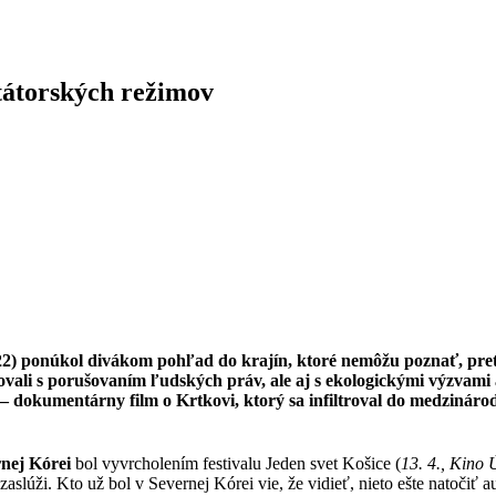
ktátorských režimov
22) ponúkol divákom pohľad do krajín, ktoré nemôžu poznať, pretože
vali s porušovaním ľudských práv, ale aj s ekologickými výzvami a
dokumentárny film o Krtkovi, ktorý sa infiltroval do medzinárodn
rnej Kórei
bol vyvrcholením festivalu Jeden svet Košice (
13. 4., Kino
to zaslúži. Kto už bol v Severnej Kórei vie, že vidieť, nieto ešte natoči