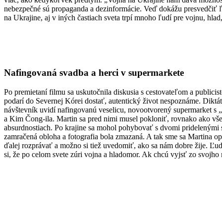
nebezpečné sú propaganda a dezinformácie. Veď dokážu presvedčiť ľudí
na Ukrajine, aj v iných častiach sveta trpí mnoho ľudí pre vojnu, hlad
Nafingovaná svadba a herci v supermarkete
Po premietaní filmu sa uskutočnila diskusia s cestovateľom a public
podarí do Severnej Kórei dostať, autentický život nespoznáme. Diktá
návštevník uvidí nafingovanú veselicu, novootvorený supermarket s
a Kim Čong-ila. Martin sa pred nimi musel pokloniť, rovnako ako všet
absurdnostiach. Po krajine sa mohol pohybovať s dvomi pridelenými sp
zamračená obloha a fotografia bola zmazaná. A tak sme sa Martina op
ďalej rozprávať a možno si tiež uvedomiť, ako sa nám dobre žije. Ľud
si, že po celom svete zúri vojna a hladomor. Ak chcú vyjsť zo svojho 