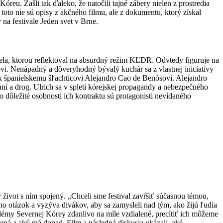
óreu. Zašli tak ďaleko, že natočili tajné zábery nielen z prostredia
toto nie sú opisy z akčného filmu, ale z dokumentu, ktorý získal
a festivale Jeden svet v Brne.
ela, ktorou reflektoval na absurdný režim KĽDR. Odvtedy figuruje na
vi. Nenápadný a dôveryhodný bývalý kuchár sa z vlastnej iniciatívy
 k španielskemu šľachticovi Alejandro Cao de Benósovi. Alejandro
ní a drog. Ulrich sa v spleti kórejskej propagandy a nebezpečného
 dôležité osobnosti ich kontraktu sú protagonisti nevídaného
 život s ním spojený. „Chceli sme festival zavŕšiť súčasnou témou,
noho otázok a vyzýva divákov, aby sa zamysleli nad tým, ako žijú ľudia
oblémy Severnej Kórey zdanlivo na míle vzdialené, precítiť ich môžeme
ená a aký má dopad. Film a následná diskusia ukázali, aké