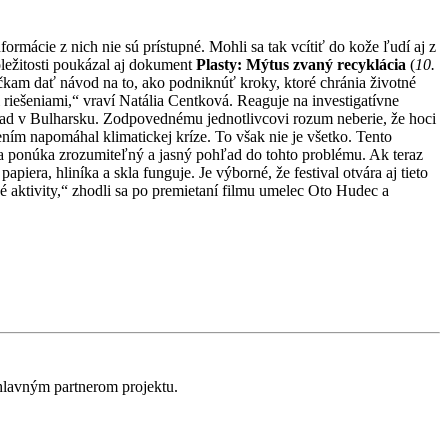
rmácie z nich nie sú prístupné. Mohli sa tak vcítiť do kože ľudí aj z
ôležitosti poukázal aj dokument
Plasty: Mýtus zvaný recyklácia
(
10.
m dať návod na to, ako podniknúť kroky, ktoré chránia životné
 riešeniami,“ vraví Natália Centková. Reaguje na investigatívne
íklad v Bulharsku. Zodpovednému jednotlivcovi rozum neberie, že hoci
ním napomáhal klimatickej kríze. To však nie je všetko. Tento
a ponúka zrozumiteľný a jasný pohľad do tohto problému. Ak teraz
iera, hliníka a skla funguje. Je výborné, že festival otvára aj tieto
é aktivity,“ zhodli sa po premietaní filmu umelec Oto Hudec a
lavným partnerom projektu.