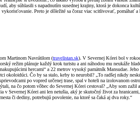
, aby súhlasili s napadnutím susednej krajiny, ktorá je dokonca kultú
, vykorisťovanie. Preto je dôležité sa čoraz viac scitlivovať, pomáhať a
istom Martinom Navrátilom (
travelistan.sk
). V Severnej Kórei bol v rok
torský režim plánuje každý krok turistu a ani náhodou mu neukáže hlad
 „nakupujúcimi hercami“ a 22 metrov vysoký pamätník Mansudae. Jeho 
ci okoloidúci. Čo by sa stalo, keby to neurobil? „To radšej nikdy nes
rievodcami po vopred určenej trase, spal v hoteli na izolovanom ostrov
ýtali, na čo potom vôbec do Severnej Kórei cestoval? „Aby som zažil 
ia v Severnej Kórei ani len netušia, aký je skutočný život za hranica
mesta či dediny, potrebujú povolenie, na ktoré sa čaká aj dva roky.“