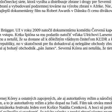
ločineckej siete, ktorá vyrába a distribuuje zbrane i drogy pre Severnú K
zbraní a vybudovaní podzemnej továrne na výrobu zbraní v Afrike. Nie, 
jlepší dokumentárny film na Robert Awards v Dánsku či cenu divákov n
ads Brügger. Už v roku 2009 natočil dokumentárnu komédiu Červená kap
 vstupu. Krtka špióna sa mu podarilo natočiť vďaka Ulrichovi Larseno
imu a netušil, že sa dostane až k dôležitým vládnym činiteľom KĽDR a
publiky, no v skutočnosti pre ňu dohadoval aj nelegálne obchody zbra
aj bohatý obchodník „pán James“. Severná Kórea ani netušila, že tieto
nej Kórey a ostatných zapojených, ale aj autoritatívny režim a náročný
lém, a to je autoritatívny režim a jeho dopad na ľudí. Film tak otvára m
ganizátorka festivalu Jeden svet Košice Natália Centková. A hoci sú pr
eálnejšie si uvedomiť, čo takáto výroba a predaj zbraní vlastne znam