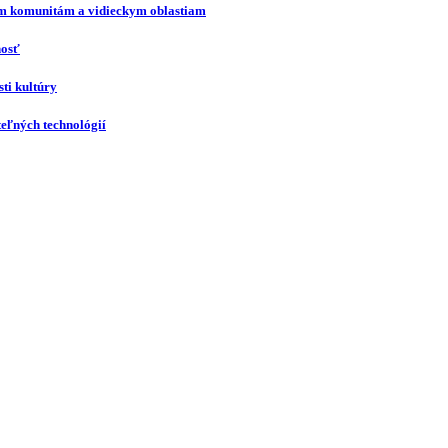
ím komunitám a vidieckym oblastiam
nosť
ti kultúry
eľných technológií