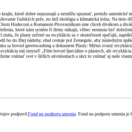
rajín, ktoré dobre nepoznajú a nemôžu spoznať, pretože autentické info
ovanie ľudských práv, no tiež ekológia a klimatická kríza. Na tieto d
, Otom Hudecom a Romanom Pivovarníkom sme chceli divákom a diváčka
 riešenia, ktoré nám systém či firmy núkajú, vôbec nemusia byť dobrými
zistia, že plasty určené na recykláciu sa v skutočnosti spaľujú, napr
il ho do žltej nádoby, obal cestuje pol Zemegule, aby následným spále
uku sa hovorí greenwashing a dokument Plasty: Mýtus zvaný recykláci
yklácia má zmysel! „Film hovorí špeciálne o plastoch, ale recyklácia pap
e vnímať svet v širších súvislostiach a skrz to vnímať aj naše vlastn
drojov podporil
Fond na podporu umenia
.
Fond na podporu umenia je h