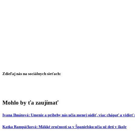
Zdieľaj nás na sociálnych sieťach:
Mohlo by ťa zaujímať
Ivana Ihnátová: Umenie a príbehy nás učia menej súdiť, viac chápať a vidieť s
Katka Rampáčková: Mäkké zručnosti sa v Španielsku učia už deti v škole