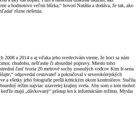
rne a hodnotovo veľmi blízka,“ hovorí Natália a dodáva, že tak, ako
 hľadať rôzne riešenia.
och 2008 a 2014 a aj vďaka jeho svedectvám vieme, že hoci sa nám
omor, chudobu, nešťastie či absurdné popravy. Miesto toho
strednú časť tvoria 20 metrové sochy zosnulých vodcov Kim Ir-sena
kúšajte,“ odpovedal cestovateľ a pokračoval v severokórejských
e a všetky jeho fotografie prešli kritickým okom kontrolórov. Stačila
absurdný režim najviac uzavretej krajiny sveta. Aby som o tom mohol
mi, keďže majú „dávkovaný“ prístup len k informáciám režimu. Myslia