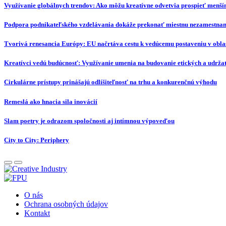
Využívanie globálnych trendov: Ako môžu kreatívne odvetvia prospieť menš
Podpora podnikateľského vzdelávania dokáže prekonať miestnu nezamestna
Tvorivá renesancia Európy: EU načrtáva cestu k vedúcemu postaveniu v oblas
Kreatívci vedú budúcnosť: Využívanie umenia na budovanie etických a udržat
Cirkulárne prístupy prinášajú odlíšiteľnosť na trhu a konkurenčnú výhodu
Remeslá ako hnacia sila inovácií
Slam poetry je odrazom spoločnosti aj intímnou výpoveďou
City to City: Periphery
O nás
Ochrana osobných údajov
Kontakt