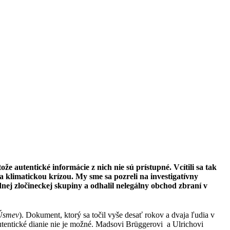
 autentické informácie z nich nie sú prístupné. Vcítili sa tak
 klimatickou krízou. My sme sa pozreli na investigatívny
ej zločineckej skupiny a odhalil nelegálny obchod zbraní v
 Úsmev
). Dokument, ktorý sa točil vyše desať rokov a dvaja ľudia v
ť autentické dianie nie je možné. Madsovi Brüggerovi a Ulrichovi