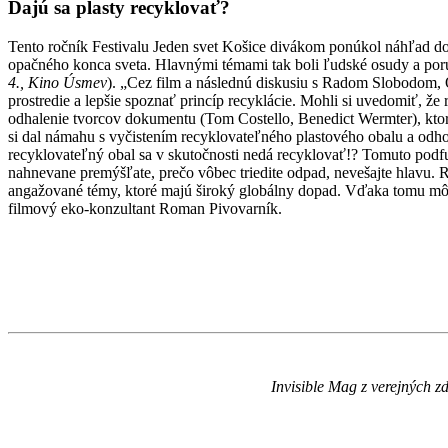
Dajú sa plasty recyklovať?
Tento ročník Festivalu Jeden svet Košice divákom ponúkol náhľad do k
opačného konca sveta. Hlavnými témami tak boli ľudské osudy a poruš
4., Kino Úsmev
). „Cez film a následnú diskusiu s Radom Slobodom
prostredie a lepšie spoznať princíp recyklácie. Mohli si uvedomiť, že
odhalenie tvorcov dokumentu (Tom Costello, Benedict Wermter), ktorí 
si dal námahu s vyčistením recyklovateľného plastového obalu a odhod
recyklovateľný obal sa v skutočnosti nedá recyklovať!? Tomuto podf
nahnevane premýšľate, prečo vôbec triedite odpad, nevešajte hlavu. Rec
angažované témy, ktoré majú široký globálny dopad. Vďaka tomu môžem
filmový eko-konzultant Roman Pivovarník.
Invisible Mag z verejných z