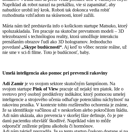
Napríklad ak robot narazí na prekážku, vie si zapamätať, aby
nabudúce urobil iný krok. Roboti tak dokonca vedia robiť
rozhodnutia vzhľadom na skúsenosti, ktoré zažili.
Mária nám tiež predstavila info o košickom startupe Matsuko, ktorý
spoluzakladala. Ten pracuje na skutočne prevratnom modeli – 3D
telezobrazení s technólogiou reality, ktorá umožňuje interakciu
prenášaním obrazov ľudí ako 3D hologramov. Jednoducho
povedané
„Skype budúcnosti“
. Aj keď to vôbec neznie reálne, už
nie sme v sci-fi filme. Toto je budúcnosť, baby.
Umelá inteligencia ako pomoc pri prevencii rakoviny
Adi Zamir
je vo svojom sektore skutočným šampiónom. Na
svojom startupe
Pink of View
pracuje už nejaký ten piatok. Ide o
svetovo prvý osobný prediktívny indikátor, ktorý pomocou umelej
inteligencie a strojového učenia odhaľuje potenciálnu náchylnosť na
rakovinu prsníka. V kontexte tohto rozšíreného ochorenia je známe,
že sa identifikuje vačšinou až v neskoršom alebo pokročilom štádiu.
Adi nám ukázala, ako prevencia v skoršej fáze definuje, čo je pre
danú pacientku obzvlášť škodlivé. Napríklad vám to môže
odporučiť zníženie príjmu alkoholu či hormónov.
Adi nám taktiež prezradila, že sa tento startup čoskoro dostane aj na