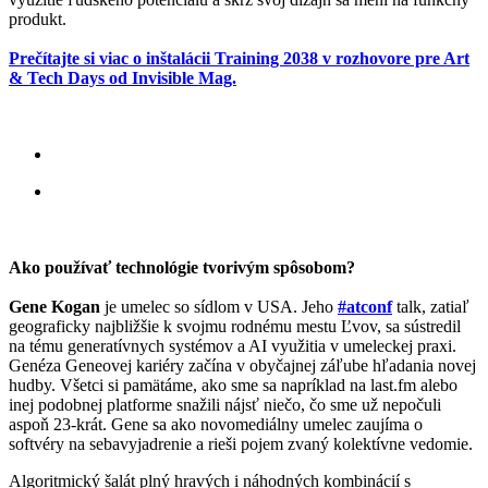
produkt.
Prečítajte si viac o inštalácii Training 2038 v rozhovore pre Art
& Tech Days od Invisible Mag.
Ako používať technológie tvorivým spôsobom?
Gene Kogan
je umelec so sídlom v USA. Jeho
#atconf
talk, zatiaľ
geograficky najbližšie k svojmu rodnému mestu Ľvov, sa sústredil
na tému generatívnych systémov a AI využitia v umeleckej praxi.
Genéza Geneovej kariéry začína v obyčajnej záľube hľadania novej
hudby. Všetci si pamätáme, ako sme sa napríklad na last.fm alebo
inej podobnej platforme snažili nájsť niečo, čo sme už nepočuli
aspoň 23-krát. Gene sa ako novomediálny umelec zaujíma o
softvéry na sebavyjadrenie a rieši pojem zvaný kolektívne vedomie.
Algoritmický šalát plný hravých i náhodných kombinácií s