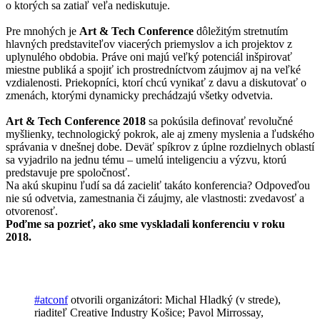
o ktorých sa zatiaľ veľa nediskutuje.
Pre mnohých je
Art & Tech Conference
dôležitým stretnutím
hlavných predstaviteľov viacerých priemyslov a ich projektov z
uplynulého obdobia. Práve oni majú veľký potenciál inšpirovať
miestne publiká a spojiť ich prostredníctvom záujmov aj na veľké
vzdialenosti. Priekopníci, ktorí chcú vynikať z davu a diskutovať o
zmenách, ktorými dynamicky prechádzajú všetky odvetvia.
Art & Tech Conference 2018
sa pokúsila definovať revolučné
myšlienky, technologický pokrok, ale aj zmeny myslenia a ľudského
správania v dnešnej dobe. Deväť spíkrov z úplne rozdielnych oblastí
sa vyjadrilo na jednu tému – umelú inteligenciu a výzvu, ktorú
predstavuje pre spoločnosť.
Na akú skupinu ľudí sa dá zacieliť takáto konferencia? Odpoveďou
nie sú odvetvia, zamestnania či záujmy, ale vlastnosti: zvedavosť a
otvorenosť.
Poďme sa pozrieť, ako sme vyskladali konferenciu v roku
2018.
#atconf
otvorili organizátori: Michal Hladký (v strede),
riaditeľ Creative Industry Košice; Pavol Mirrossay,