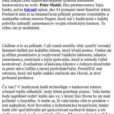
roku získala cenu najinovatívnejšieho systému mobilného
bankovníctva na svete.
Peter Matúš
, člen predstavenstva Tatra
banky, počas
#atconf
opísal, ako AI postupne mení finančný sektor.
Predstavil nám to na hmatateľnom príklade pomerne roztomilého a
zmäteného robota menom Pepper, ktorý má v budúcnosti v každej
pobočke nahradiť zamestnancov svojim robotickým šarmom. To
vôbec nie je strašidelné.
Ukážme si to na príklade. Call centrá nemôžu vždy zaručiť rovnaký
štandard služieb pre každého klienta, ktorý hľadá pomoc. Online ale
aj offline poradenstvo je ovplyvnené ľudským faktorom, náladou
zamestnanca, emóciami a iným správaním, ktoré je niekedy ťažké
kontrolovať. Zosúladenie očakávania klientov s reálnym doručením
sa preto stáva ťažším a menej predvídateľným. Premýšľať nad
robotom, ktorý má lepšie mäkké zručnosti ako človek, je dosť
prehnaná predstava.
Čo viac? V budúcnosti budú technológie v bankovom sektore
schopné lepšie odhadnúť, kedy klient potrebuje pomoc. Vaša banka
bude napríklad vedieť lepšie ako vy, v ktorej fáze života by ste mali
požiadať o hypotéku. A uistite sa, že vaša banka vám to ponúkne v
tom najlepšom. Keď hovoríme o kybernetickej bezpečnosti, banky
budú ešte spoľahlivejšie pri spracovávaní osobných údajov a ich