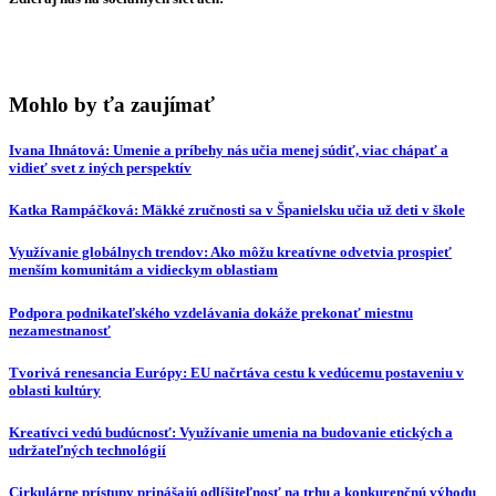
Mohlo by ťa zaujímať
Ivana Ihnátová: Umenie a príbehy nás učia menej súdiť, viac chápať a
vidieť svet z iných perspektív
Katka Rampáčková: Mäkké zručnosti sa v Španielsku učia už deti v škole
Využívanie globálnych trendov: Ako môžu kreatívne odvetvia prospieť
menším komunitám a vidieckym oblastiam
Podpora podnikateľského vzdelávania dokáže prekonať miestnu
nezamestnanosť
Tvorivá renesancia Európy: EU načrtáva cestu k vedúcemu postaveniu v
oblasti kultúry
Kreatívci vedú budúcnosť: Využívanie umenia na budovanie etických a
udržateľných technológií
Cirkulárne prístupy prinášajú odlíšiteľnosť na trhu a konkurenčnú výhodu