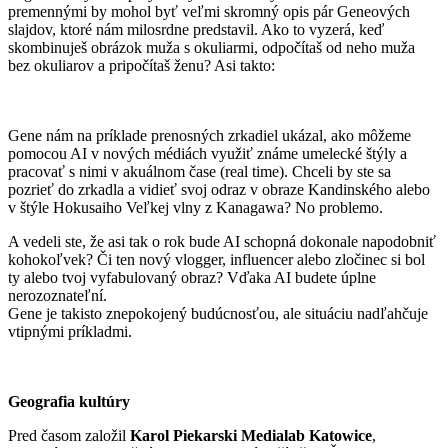
premennými by mohol byť veľmi skromný opis pár Geneových
slajdov, ktoré nám milosrdne predstavil. Ako to vyzerá, keď
skombinuješ obrázok muža s okuliarmi, odpočítaš od neho muža
bez okuliarov a pripočítaš ženu? Asi takto:
Gene nám na príklade prenosných zrkadiel ukázal, ako môžeme
pomocou AI v nových médiách využiť známe umelecké štýly a
pracovať s nimi v akuálnom čase (real time). Chceli by ste sa
pozrieť do zrkadla a vidieť svoj odraz v obraze Kandinského alebo
v štýle Hokusaiho Veľkej vlny z Kanagawa? No problemo.
A vedeli ste, že asi tak o rok bude AI schopná dokonale napodobniť
kohokoľvek? Či ten nový vlogger, influencer alebo zločinec si bol
ty alebo tvoj vyfabulovaný obraz? Vďaka AI budete úplne
nerozoznateľní.
Gene je takisto znepokojený budúcnosťou, ale situáciu nadľahčuje
vtipnými príkladmi.
Geografia kultúry
Pred časom založil
Karol Piekarski Medialab Katowice
,