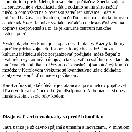
laboratórium pre každého, kto sa nebojí počítačov. Špecializuje sa
na spracovanie a vizualizáciu dát a podarilo sa mu zhromaždiť
niečo, o čom všetci na Slovensku zatiaľ len snívame – dáta v
kultúre. Uvažoval o dôvodoch, prečo ľudia nechodia do kultúrnych
centier tak často. Je práve vzdialenosť alebo nedostatočná verejná
doprava zodpovedná za to, že je kultúrne centrum funkčne
nedostupné?
Výsledok jeho výskumu je naopak dosť funkčný. Každý kultúrny
operátor prichádzajúci do Katowíc, ktorý chce založiť novú
kultúrnu inštitúciu alebo zorganizovať podujatie, môže čerpať z
kvalitných výskumných údajov, a tak stavať na solídnom základe do
budúcna ich podnikania. Pozornosť si zaslúži aj samotná výskumná
metóda: v Karolovom výskume sú kvantitatívne údaje dôkladne
analyzované aj ľuďmi, nielen počítačom.
Karol zdôraznil, aké dôležité je dokonca aj pre umelcov prijať svet
IT a otvoriť sa ďalším exaktným disciplínam. Aj humanisti si dnes
musia zašpiniť svoje ruky kódom.
Dizajnovať veci rovnako, aby sa predišlo konfliktu
Tatra banka je už dávno spájaná s umením a inováciami. V minulom