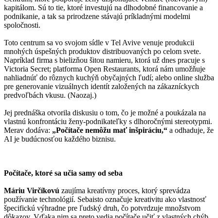
kapitálom. Sú to tie, ktoré investujú na dlhodobné financovanie a
podnikanie, a tak sa prirodzene stávajú príkladnými modelmi
spoločnosti.
Toto centrum sa vo svojom sídle v Tel Avive venuje produkcii
mnohých úspešných produktov distribuovaných po celom svete.
Napríklad firma s bielizňou šitou namieru, ktorá už dnes pracuje s
Victoria Secret; platforma Open Restaurants, ktorá nám umožňuje
nahliadnúť do rôznych kuchýň obyčajných ľudí; alebo online služba
pre generovanie vizuálnych identít založených na zákazníckych
predvoľbách vkusu. (Naozaj.)
Jej prednáška otvorila diskusiu o tom, čo je možné a poukázala na
vlastnú konfrontáciu ženy-podnikateľky s dlhoročnými stereotypmi.
Merav dodáva:
„Počítače nemôžu mať inšpiráciu,“
a odhaduje, že
AI je budúcnosťou každého biznisu.
Počítače, ktoré
sa
učia
samy
od
seba
Máriu Virčíkovú
zaujíma kreatívny proces, ktorý sprevádza
používanie technológií. Sebaisto označuje kreativitu ako vlastnosť
špecifickú výhradne pre ľudský druh, čo potvrdzuje množstvom
dôkazov. Vďaka nim sa preto vedia počítače učiť z vlastných chýb.