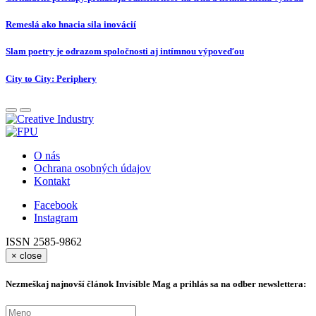
Remeslá ako hnacia sila inovácií
Slam poetry je odrazom spoločnosti aj intímnou výpoveďou
City to City: Periphery
O nás
Ochrana osobných údajov
Kontakt
Facebook
Instagram
ISSN 2585-9862
×
close
Nezmeškaj najnovší článok Invisible Mag a prihlás sa na odber newslettera: