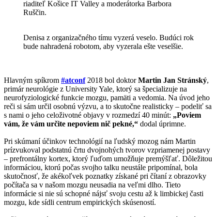
riaditeľ Košice IT Valley a moderátorka Barbora
Ruščin.
Denisa z organizačného tímu vyzerá veselo. Budúci rok
bude nahradená robotom, aby vyzerala ešte veselšie.
Hlavným spíkrom
#atconf
2018 bol doktor
Martin Jan Stránský
,
primár neurológie z University Yale, ktorý sa špecializuje na
neurofyziologické funkcie mozgu, pamäti a vedomia. Na úvod jeho
reči si sám určil osobnú výzvu, a to skutočne realisticky – podeliť sa
s nami o jeho celoživotné objavy v rozmedzí 40 minút:
„Poviem
vám, že vám určite nepoviem nič pekné,“
dodal úprimne.
Pri skúmaní účinkov technológií na ľudský mozog nám Martin
prízvukoval podstatnú črtu dvojnohých tvorov vzpriamenej postavy
– prefrontálny kortex, ktorý ľuďom umožňuje premýšľať. Dôležitou
informáciou, ktorú počas svojho talku neustále pripomínal, bola
skutočnosť, že akékoľvek poznatky získané pri čítaní z obrazovky
počítača sa v našom mozgu neusadia na veľmi dlho. Tieto
informácie si nie sú schopné nájsť svoju cestu až k limbickej časti
mozgu, kde sídli centrum empirických skúseností.