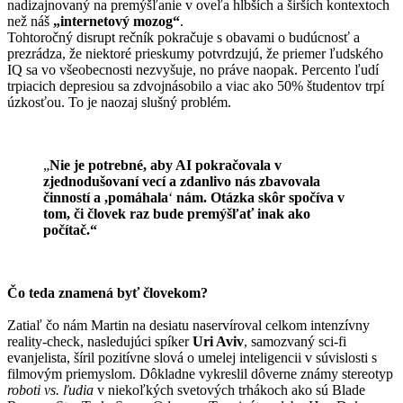
nadizajnovaný na premýšľanie v oveľa hlbších a širších kontextoch
než náš
„internetový mozog“
.
Tohtoročný disrupt rečník pokračuje s obavami o budúcnosť a
prezrádza, že niektoré prieskumy potvrdzujú, že priemer ľudského
IQ sa vo všeobecnosti nezvyšuje, no práve naopak. Percento ľudí
trpiacich depresiou sa zdvojnásobilo a viac ako 50% študentov trpí
úzkosťou. To je naozaj slušný problém.
„
Nie je potrebné, aby AI pokračovala v
zjednodušovaní vecí a zdanlivo nás zbavovala
činností a ,pomáhala
‘
nám. Otázka skôr spočíva v
tom, či človek raz bude premýšľať inak ako
počítač.“
Čo teda znamená byť človekom?
Zatiaľ čo nám Martin na desiatu naservíroval celkom intenzívny
reality-check, nasledujúci spíker
Uri Aviv
, samozvaný sci-fi
evanjelista, šíril pozitívne slová o umelej inteligencii v súvislosti s
filmovým priemyslom. Dôkladne vykreslil dôverne známy stereotyp
roboti vs. ľudia
v niekoľkých svetových trhákoch ako sú Blade