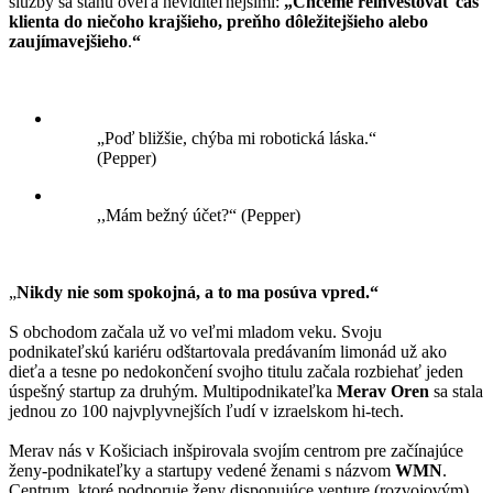
služby sa stanú oveľa neviditeľnejšími:
„Chceme reinvestovať čas
klienta do niečoho krajšieho, preňho dôležitejšieho alebo
zaujímavejšieho
.
“
„Poď bližšie, chýba mi robotická láska.“
(Pepper)
,,
Mám bežný účet?“ (Pepper)
„
Nikdy nie som spokojná, a to ma posúva vpred.“
S obchodom začala už vo veľmi mladom veku. Svoju
podnikateľskú kariéru odštartovala predávaním limonád už ako
dieťa a tesne po nedokončení svojho titulu začala rozbiehať jeden
úspešný startup za druhým. Multipodnikateľka
Merav Oren
sa stala
jednou zo 100 najvplyvnejších ľudí v izraelskom hi-tech.
Merav nás v Košiciach inšpirovala svojím centrom pre začínajúce
ženy-podnikateľky a startupy vedené ženami s názvom
WMN
.
Centrum, ktoré podporuje ženy disponujúce venture (rozvojovým)