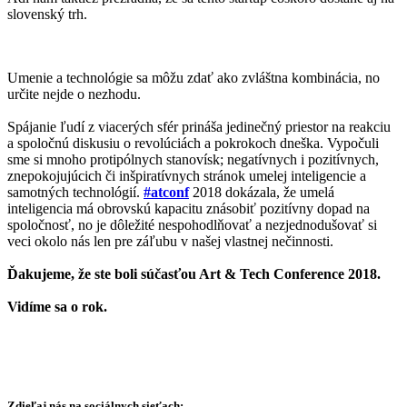
slovenský trh.
Umenie a technológie sa môžu zdať ako zvláštna kombinácia, no
určite nejde o nezhodu.
Spájanie ľudí z viacerých sfér prináša jedinečný priestor na reakciu
a spoločnú diskusiu o revolúciách a pokrokoch dneška. Vypočuli
sme si mnoho protipólnych stanovísk; negatívnych i pozitívnych,
znepokojujúcich či inšpiratívnych stránok umelej inteligencie a
samotných technológií.
#atconf
2018 dokázala, že umelá
inteligencia má obrovskú kapacitu znásobiť pozitívny dopad na
spoločnosť, no je dôležité nespohodlňovať a nezjednodušovať si
veci okolo nás len pre záľubu v našej vlastnej nečinnosti.
Ďakujeme, že ste boli súčasťou Art & Tech Conference 2018.
Vidíme sa o rok.
Zdieľaj nás na sociálnych sieťach: