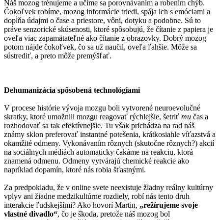
Náš mozog trénujeme a učíme sa porovnávaním a robením chýb.
Čokoľvek robíme, mozog informácie triedi, spája ich s emóciami a
dopĺňa údajmi o čase a priestore, vôni, dotyku a podobne. Sú to
práve senzorické skúsenosti, ktoré spôsobujú, že čítanie z papiera je
oveľa viac zapamätateľné ako čítanie z obrazovky. Dobrý mozog
potom nájde čokoľvek, čo sa už naučil, oveľa ľahšie. Môže sa
sústrediť, a preto môže premýšľať.
Dehumanizácia spôsobená technológiami
V procese histórie vývoja mozgu boli vytvorené neuroevolučné
skratky, ktoré umožnili mozgu reagovať rýchlejšie, šetriť
mu
čas a
rozhodovať sa tak efektívnejšie. Tu však prichádza na rad náš
známy sklon preferovať instantné potešenia, krátkosiahle víťazstvá a
okamžité odmeny. Vykonávaním rôznych (skutočne rôznych?) akcií
na sociálnych médiách automaticky čakáme na reakciu, ktorá
znamená odmenu. Odmeny vytvárajú chemické reakcie ako
napríklad dopamín, ktoré nás robia šťastnými.
Za predpokladu, že v online svete neexistuje žiadny reálny kultúrny
vplyv ani žiadne medzikultúrne rozdiely, robí nás tento druh
interakcie ľudskejšími? Ako hovorí Martin,
„režírujeme svoje
vlastné divadlo“
, čo je škoda, pretože náš mozog bol