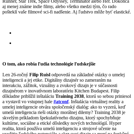
Runner, Star Trek, Space Odyssey, Terminátor alebo Her. Dokonca
aj menej známe indie filmy, alebo všetko medzi tým, čo rado
pošteklí vaše filmové sci-fi nadšenie. Aj ľudstvo môže byť elastické.
O tom, ako robia ľudia technológie ľudskejšie
Len 26-ročný
Filip Ruisl
odpovedá na základné otázky o umelej
inteligencii a jej etike. Digitálny dizajnér so zameraním na
interakciu, zážitok, vizuálny a zvukový dizajn je v súčasnosti
dizajnérom v inovatívnom laboratóriu Kitchen Budapest. Filip
dôkladne priblížil inštaláciu
Training 2038
, ktorú so sebou priniesol
a vystavil vo vstupnej hale
#atconf
. Inštalácia virtuálnej reality a
umelej inteligencie otvára spoločenský dialóg: ako to vyzerá, keď
umelá inteligencia rieši otázky morálnej dilemy? Training 2038 je
skvelým príkladom špekulatívneho dizajnu, ktorý spochybňuje
kultúrne, sociálne a etické dôsledky nových technológií. Hyper
realita, ktorá používa umelú inteligenciu a strojové učenie na
využitie ľudského potenciálu a skrz svoj dizajn sa mení na funkčný