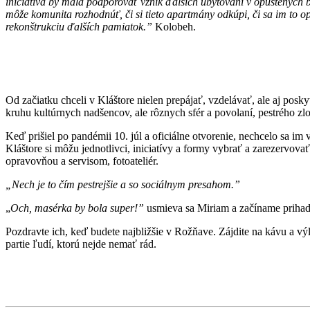
iniciatíva by mala podporovať vznik ďalších ubytovaní v opustených bu
môže komunita rozhodnúť, či si tieto apartmány odkúpi, či sa im to op
rekonštrukciu ďalších pamiatok.”
Kolobeh.
Od začiatku chceli v Kláštore nielen prepájať, vzdelávať, ale aj pos
kruhu kultúrnych nadšencov, ale rôznych sfér a povolaní, pestrého zlo
Keď prišiel po pandémii 10. júl a oficiálne otvorenie, nechcelo sa im 
Kláštore si môžu jednotlivci, iniciatívy a formy vybrať a zarezervovať 
opravovňou a servisom, fotoateliér.
„Nech je to čím pestrejšie a so sociálnym presahom.”
„
Och, masérka by bola super!”
usmieva sa Miriam a začíname prihad
Pozdravte ich, keď budete najbližšie v Rožňave. Zájdite na kávu a výl
partie ľudí, ktorú nejde nemať rád.