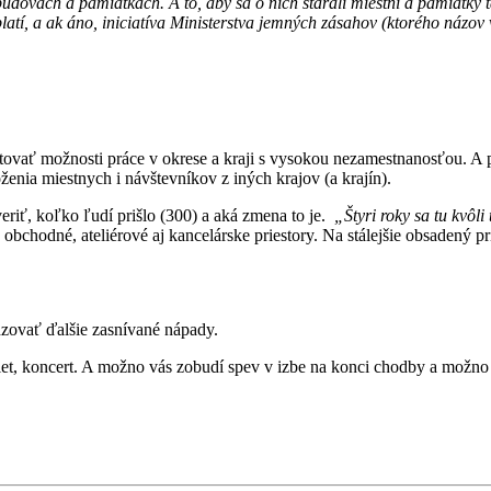
dovách a pamiatkach. A to, aby sa o nich starali miestni a pamiatky ta
latí, a ak áno, iniciatíva Ministerstva jemných zásahov (ktorého názov
kytovať možnosti práce v okrese a kraji s vysokou nezamestnanosťou. A p
ženia miestnych i návštevníkov z iných krajov (a krajín).
veriť, koľko ľudí prišlo (300) a aká zmena to je.
„Štyri roky sa tu kvôli
obchodné, ateliérové aj kancelárske priestory. Na stálejšie obsadený prie
zovať ďalšie zasnívané nápady.
et, koncert. A možno vás zobudí spev v izbe na konci chodby a možno vt