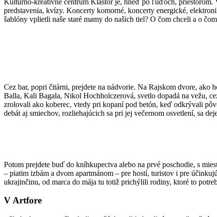
Kultúrno-kreatívne centrum Kláštor je, hneď po ľuďoch, priestorom. V 
predstavenia, kvízy. Koncerty komorné, koncerty energické, elektron
šablóny vplietli naše staré mamy do našich tiel? O čom chceli a o 
Cez bar, popri čitárni, prejdete na nádvorie. Na Rajskom dvore, ako ho 
Balla, Kali Bagala, Nikol Hochholczerová, svetlo dopadá na vežu, cez
zrolovali ako koberec, vtedy pri kopaní pod betón, keď odkrývali pô
debát aj smiechov, rozliehajúcich sa pri jej večernom osvetlení, sa dej
Potom prejdete buď do kníhkupectva alebo na prvé poschodie, s miestn
– piatim izbám a dvom apartmánom – pre hostí, turistov i pre účinkuj
ukrajinčinu, od marca do mája tu totiž prichýlili rodiny, ktoré to potre
V Artfore