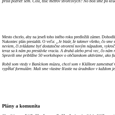
prišli pozrieť sem. Čosi, tisíc metrov štvorcových? No boli sme po k
Mesto chcelo, aby na jeseň toho istého roku predložili zámer. Dohodli
Nakoniec plán presiahli. O veľa:
„Je bizár, že takmer všetko, čo sme s
neviem, či zvládame byť dostatočne otvorení novým nápadom, vykroč
teraz sa k nám po prestávke vracia. A druhá alebo prvá vec, čo nám 
Spravili sme približne 50 workshopov o občianskom aktivizme, ako fu
Robil som vtedy v Baníckom múzeu, chcel som v Kláštore zamestnať 6 
vypĺňať formuláre. Mali sme vlastne šťastie na úradníkov v každom je
Plány a komunita