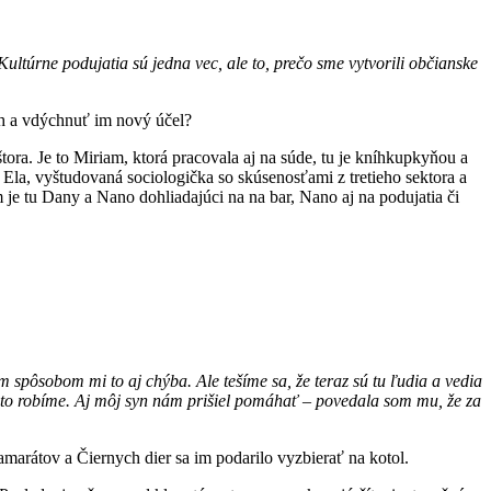
ultúrne podujatia sú jedna vec, ale to, prečo sme vytvorili občianske
ých a vdýchnuť im nový účel?
štora. Je to Miriam, ktorá pracovala aj na súde, tu je kníhkupkyňou a
 Ela, vyštudovaná sociologička so skúsenosťami z tretieho sektora a
 je tu Dany a Nano dohliadajúci na na bar, Nano aj na podujatia či
m spôsobom mi to aj chýba. Ale tešíme sa, že teraz sú tu ľudia a vedia
 že to robíme. Aj môj syn nám prišiel pomáhať – povedala som mu, že za
kamarátov a Čiernych dier sa im podarilo vyzbierať na kotol.