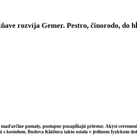
ave rozvíja Gemer. Pestro, činorodo, do h
aďarčine pomaly, postupne pozapĺňajú priestor. Akýsi ceremoniáln
 s kostolom. Budova Kláštora takto ostala v jedinom fyzickom doty