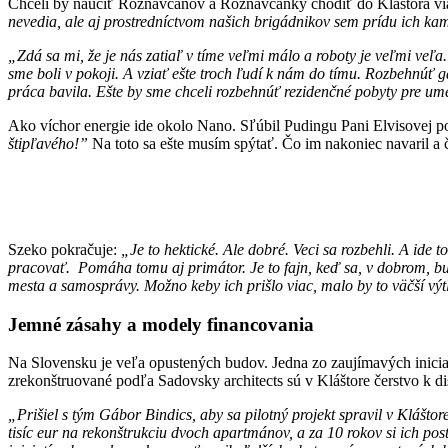
Chceli by naučiť Rožňavčanov a Rožňavčanky chodiť do Kláštora viac
nevedia, ale aj prostredníctvom našich brigádnikov sem prídu ich kama
„Zdá sa mi, že je nás zatiaľ v tíme veľmi málo a roboty je veľmi veľa
sme boli v pokoji. A vziať ešte troch ľudí k nám do tímu. Rozbehnúť g
práca bavila. Ešte by sme chceli rozbehnúť rezidenčné pobyty pre umel
Ako víchor energie ide okolo Nano. Sľúbil Pudingu Pani Elvisovej poli
štipľavého!”
Na toto sa ešte musím spýtať. Čo im nakoniec navaril a č
Szeko pokračuje:
„Je to hektické. Ale dobré. Veci sa rozbehli. A ide 
pracovať. Pomáha tomu aj primátor. Je to fajn, keď sa, v dobrom, bur
mesta a samosprávy. Možno keby ich prišlo viac, malo by to väčší výt
Jemné zásahy a modely financovania
Na Slovensku je veľa opustených budov. Jedna zo zaujímavých inicia
zrekonštruované podľa Sadovsky architects sú v Kláštore čerstvo k di
„Prišiel s tým Gábor Bindics, aby sa pilotný projekt spravil v Klášto
tisíc eur na rekonštrukciu dvoch apartmánov, a za 10 rokov si ich po