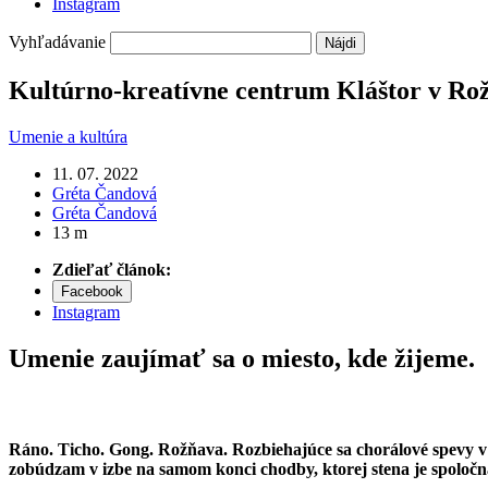
Instagram
Vyhľadávanie
Kultúrno-kreatívne centrum Kláštor v Rožň
Umenie a kultúra
11. 07. 2022
Gréta Čandová
Gréta Čandová
13 m
Zdieľať článok:
Facebook
Instagram
Umenie zaujímať sa o miesto, kde žijeme.
Ráno. Ticho. Gong. Rožňava. Rozbiehajúce sa chorálové spevy v m
zobúdzam v izbe na samom konci chodby, ktorej stena je spoločná