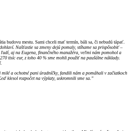
átia budovu mestu. Sami chceli mať termín, báli sa, či nebudú tápať.
vrdohlaví. Našťastie sa zmeny dejú pomaly, stíhame sa prispôsobiť –
na ľudí, aj na Eugena, finančného manažéra, veľmi nám pomohol a
70 tisíc eur, z toho 40 % sme mohli použiť na paušálne náklady.
í.
 milé a ochotné pani úradníčky, fandili nám a pomáhali v začiatkoch
eď klesol rozpočet na výplaty, uskromnili sme sa.”