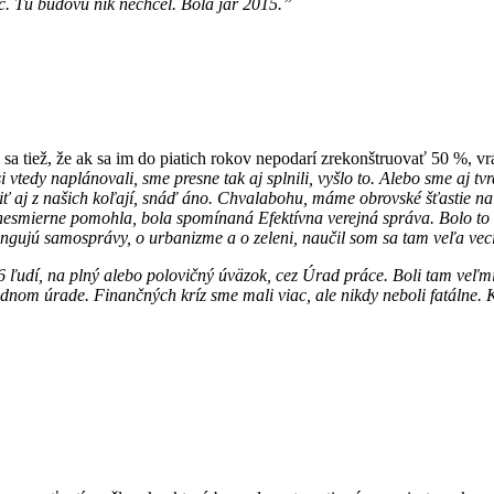
ľúč. Tú budovu nik nechcel. Bola jar 2015.”
 sa tiež, že ak sa im do piatich rokov nepodarí zrekonštruovať 50 %, vr
i vtedy naplánovali, sme presne tak aj splnili, vyšlo to. Alebo sme aj t
iť aj z našich koľají, snáď áno. Chvalabohu, máme obrovské šťastie 
nesmierne pomohla, bola spomínaná Efektívna verejná správa. Bolo to 2
ngujú samosprávy, o urbanizme a o zeleni, naučil som sa tam veľa vec
ľudí, na plný alebo polovičný úväzok, cez Úrad práce. Boli tam veľmi
dnom úrade. Finančných kríz sme mali viac, ale nikdy neboli fatálne. K