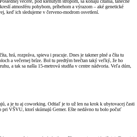
 Poslednej večere, pod klenutým stropom, sa konajú čítania, tanečné
Os kreslí atmosféru pohybom, príbehom a výrazom – aké genetické
ej, keď ich sledujeme v červeno-modrom osvetlení.
ta, hrá, rozpráva, spieva i pracuje. Dnes je takmer plné a číta tu
loch a večernej bríze. Bol tu predtým brečtan taký veľký, že ho
ruhu, a tak sa našla 15-metrová studňa v centre nádvoria. Veľa dúm,
 a je tu aj coworking. Odtiaľ je to už len na krok k ubytovacej časti
neho pri VŠVU, ktorí skúmajú Gemer. Ešte nedávno tu bolo počuť