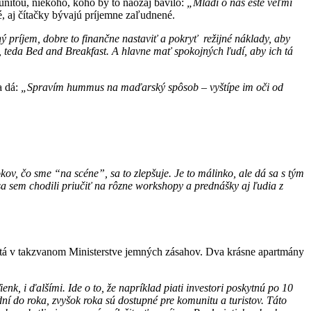
nitou, niekoho, koho by to naozaj bavilo:
„Mladí o nás ešte veľmi
, aj čítačky bývajú príjemne zaľudnené.
ý príjem, dobre to finančne nastaviť a pokryť režijné náklady, aby
í, teda Bed and Breakfast. A hlavne mať spokojných ľudí, aby ich tá
a dá:
„Spravím hummus na maďarský spôsob – vyštípe im oči od
okov, čo sme “na scéne”, sa to zlepšuje. Je to málinko, ale dá sa s tým
sa sem chodili priučiť na rôzne workshopy a prednášky aj ľudia z
rtá v takzvanom Ministerstve jemných zásahov. Dva krásne apartmány
k, i ďalšími. Ide o to, že napríklad piati investori poskytnú po 10
ní do roka, zvyšok roka sú dostupné pre komunitu a turistov. Táto