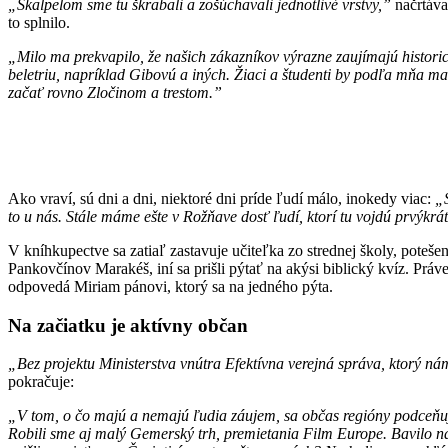
„Skalpelom sme tu škrabali a zošúchavali jednotlivé vrstvy,”
načrtáva
to splnilo.
„Milo ma prekvapilo, že našich zákazníkov výrazne zaujímajú historic
beletriu, napríklad Gibovú a iných. Žiaci a študenti by podľa mňa mali
začať rovno Zločinom a trestom.”
Ako vraví, sú dni a dni, niektoré dni príde ľudí málo, inokedy viac:
„
to u nás. Stále máme ešte v Rožňave dosť ľudí, ktorí tu vojdú prvýkrá
V kníhkupectve sa zatiaľ zastavuje učiteľka zo strednej školy, potešen
Pankovčínov Marakéš, iní sa prišli pýtať na akýsi biblický kvíz. Práve
odpovedá Miriam pánovi, ktorý sa na jedného pýta.
Na začiatku je aktívny občan
„Bez projektu Ministerstva vnútra Efektívna verejná správa, ktorý n
pokračuje:
„V tom, o čo majú a nemajú ľudia záujem, sa občas regióny podceňujú
Robili sme aj malý Gemerský trh, premietania Film Europe. Bavilo ná