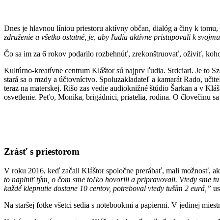
Dnes je hlavnou líniou priestoru aktívny občan, dialóg a činy k tomu,
združenie a všetko ostatné, je, aby ľudia aktívne pristupovali k svojm
Čo sa im za 6 rokov podarilo rozbehnúť, zrekonštruovať, oživiť, koho
Kultúrno-kreatívne centrum Kláštor sú najprv ľudia. Srdciari. Je to Sz
stará sa o mzdy a účtovníctvo. Spoluzakladateľ a kamarát Rado, učite
teraz na materskej. Rišo zas vedie audioknižné štúdio Šarkan a v Kláš
osvetlenie. Peťo, Monika, brigádnici, priatelia, rodina. O človečinu sa
Zrásť s priestorom
V roku 2016, keď začali Kláštor spoločne prerábať, mali možnosť, ako
to naplniť tým, o čom sme toľko hovorili a pripravovali. Vtedy sme tu
každé klepnutie dostane 10 centov, potreboval vtedy tuším 2 eurá,”
us
Na staršej fotke všetci sedia s notebookmi a papiermi. V jedinej mies