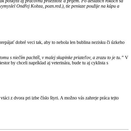
k poskytli aj pracovnú príležitosť a príjem. Po desiatich rokoch sa
 vymyslel Ondřej Kobza, pozn.red.), tie peniaze použije na kúpu a
repájať dobré veci tak, aby to nebola len bublina nezisku či úzkeho
 tomu s niečím pachtíš, v malej skupinke priateľov, a zrazu to je tu.”
V
stor by chceli napríklad aj veterinára, bude tu aj cyklista s
áci z dvora pri izbe číslo štyri. A možno vás zahreje práca tejto