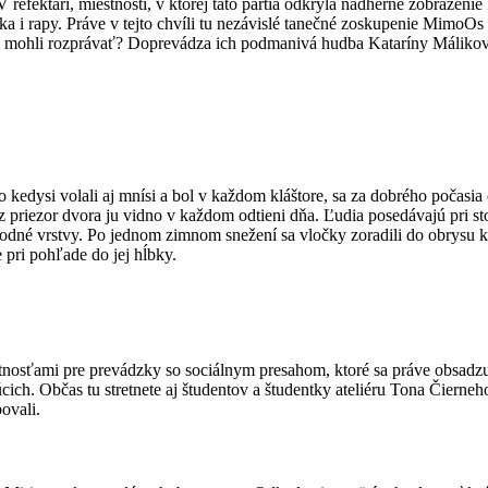
refektári, miestnosti, v ktorej táto partia odkryla nádherné zobrazenie
ika i rapy. Práve v tejto chvíli tu nezávislé tanečné zoskupenie Mimo
čom mohli rozprávať? Doprevádza ich podmanivá hudba Kataríny Málikov
kedysi volali aj mnísi a bol v každom kláštore, sa za dobrého počasia čí
 priezor dvora ju vidno v každom odtieni dňa. Ľudia posedávajú pri sto
vodné vrstvy. Po jednom zimnom snežení sa vločky zoradili do obrysu k
e pri pohľade do jej hĺbky.
osťami pre prevádzky so sociálnym presahom, ktoré sa práve obsadzujú,
úcich. Občas tu stretnete aj študentov a študentky ateliéru Tona Čier
bovali.