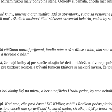
 Miriam rukou malý pohyb na stene. Odkedy si pamätá, chcela mať kníh
ké knihy, umenie a architektúra. Idú aj absyntovky, ľudia sa vysloven
 mať v školách možnosť čítať súčasnú slovenskú beletriu, vedeli by sa om
Sú väčšinou naozaj príjemní, fandia nám a sú v úžase z toho, ako sme
t a nevedia o nás.”
á, že majú knihy aj pre staršie ukrajinské deti a mládež, na dvore je pr
 pre blízkosť kostola a bývalú funkciu kláštora si niektorí myslia, že t
ám bol akoby šitý na mieru, a bez tunajšieho Úradu práce, by sme nebo
. Keď sme, ešte pred časmi KC Kláštor, robili s Radkom počas piatich 
s to a chceli sme spraviť buď kaviareň alebo, skrátka, nájsť priestor