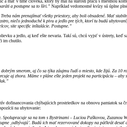
 a mať v tíme človeka, ktorý by mal na starosti prácu s miestnou komu
ráti a postupne sa to šíri.”
Napríklad vedomostné kvízy sú úplne plné
. Treba nám prenajímať všetky priestory, aby boli obsadené. Mať stabiln
astro, niečo jednoduché k pivu a jedlo pre tých, ktorí tu budú ubytovan
cov, site specific inštalácie. Postupne.”
evku a jedlo, aj keď ešte nevaria. Takí sú, chcú vyjsť v ústrety, keď s
i im chutilo.
to dobrým smerom, aj čo sa týka záujmu ľudí o miesto, kde žijú. Za 10 r
cuje aj zhora. Máme v pláne ešte jeden projekt na participáciu – aby 
lak.”
tív dofinancovania chýbajúcich prostriedkov na obnovu pamiatok sa č
spozícii na ubytovanie:
re. Spolupracuje sa na tom s Bystrinami – Luciou Paškovou, Zuzanou Wien
stupne ‚odbývajú’. Budú ich mať rezervované dokopy na päťkrát desať d