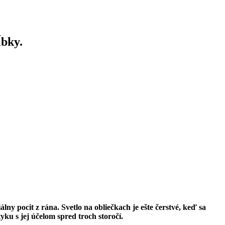
ĺbky.
y pocit z rána. Svetlo na obliečkach je ešte čerstvé, keď sa
ku s jej účelom spred troch storočí.