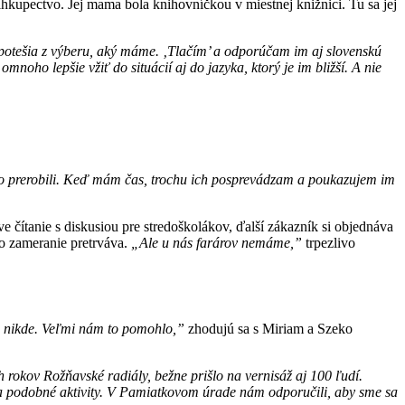
kupectvo. Jej mama bola knihovníčkou v miestnej knižnici. Tu sa jej
e potešia z výberu, aký máme. ‚Tlačím’ a odporúčam im aj slovenskú
noho lepšie vžiť do situácií aj do jazyka, ktorý je im bližší. A nie
 to prerobili. Keď mám čas, trochu ich posprevádzam a poukazujem im
áve čítanie s diskusiou pre stredoškolákov, ďalší zákazník si objednáva
oto zameranie pretrváva.
„Ale u nás farárov nemáme,”
trpezlivo
li nikde. Veľmi nám to pomohlo,”
zhodujú sa s Miriam a Szeko
rokov Rožňavské radiály, bežne prišlo na vernisáž aj 100 ľudí.
 na podobné aktivity. V Pamiatkovom úrade nám odporučili, aby sme sa