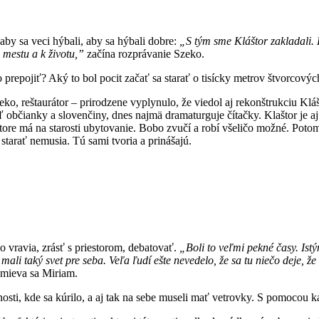
 aby sa veci hýbali, aby sa hýbali dobre:
„S tým sme Kláštor zakladali. K
u mestu a k životu,”
začína rozprávanie Szeko.
 prepojiť? Aký to bol pocit začať sa starať o tisícky metrov štvorcov
eko, reštaurátor – prirodzene vyplynulo, že viedol aj rekonštrukciu Klá
ľ občianky a slovenčiny, dnes najmä dramaturguje čítačky. Klaštor je aj
tore má na starosti ubytovanie. Bobo zvučí a robí všeličo možné. Potom
 starať nemusia. Tú sami tvoria a prinášajú.
 vravia, zrásť s priestorom, debatovať.
„Boli to veľmi pekné časy. Istý
 mali taký svet pre seba. Veľa ľudí ešte nevedelo, že sa tu niečo deje,
mieva sa Miriam.
tnosti, kde sa kúrilo, a aj tak na sebe museli mať vetrovky. S pomocou 