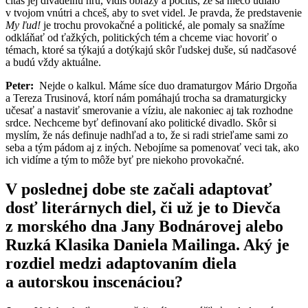
čítaš jej divadelnú hru, vidíš obrazy a pocítiš, že sa niečo udialo
v tvojom vnútri a chceš, aby to svet videl. Je pravda, že predstavenie
My ľud!
je trochu provokačné a politické, ale pomaly sa snažíme
odkláňať od ťažkých, politických tém a chceme viac hovoriť o
témach, ktoré sa týkajú a dotýkajú skôr ľudskej duše, sú nadčasové
a budú vždy aktuálne.
Peter:
Nejde o kalkul. Máme síce duo dramaturgov Mário Drgoňa
a Tereza Trusinová, ktorí nám pomáhajú trocha sa dramaturgicky
učesať a nastaviť smerovanie a víziu, ale nakoniec aj tak rozhodne
srdce. Nechceme byť definovaní ako politické divadlo. Skôr si
myslím, že nás definuje nadhľad a to, že si radi strieľame sami zo
seba a tým pádom aj z iných. Nebojíme sa pomenovať veci tak, ako
ich vidíme a tým to môže byť pre niekoho provokačné.
V poslednej dobe ste začali adaptovať
dosť literárnych diel, či už je to Dievča
z morského dna Jany Bodnárovej alebo
Ruzká Klasika Daniela Mailinga. Aký je
rozdiel medzi adaptovaním diela
a autorskou inscenáciou?