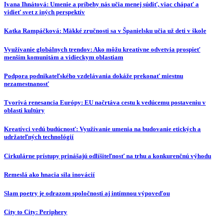
Ivana Ihnátová: Umenie a príbehy nás učia menej súdiť, viac chápať a
vidieť svet z iných perspektív
Katka Rampáčková: Mäkké zručnosti sa v Španielsku učia už deti v škole
Využívanie globálnych trendov: Ako môžu kreatívne odvetvia prospieť
menším komunitám a vidieckym oblastiam
Podpora podnikateľského vzdelávania dokáže prekonať miestnu
nezamestnanosť
Tvorivá renesancia Európy: EU načrtáva cestu k vedúcemu postaveniu v
oblasti kultúry
Kreatívci vedú budúcnosť: Využívanie umenia na budovanie etických a
udržateľných technológií
Cirkulárne prístupy prinášajú odlíšiteľnosť na trhu a konkurenčnú výhodu
Remeslá ako hnacia sila inovácií
Slam poetry je odrazom spoločnosti aj intímnou výpoveďou
City to City: Periphery