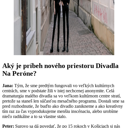
Aký je príbeh nového priestoru Divadla
Na Peróne?
Jana:
Tým, že sme predtým fungovali vo veľkých kultúrnych
centrách, sme v podstate žili v istej nechcenej anonymite. Celá
dramaturgia malého divadla sa vo veľkom kultúrnom centre stratí,
pretože sa staneš len súčasťou mesačného programu. Dostali sme sa
pred rozhodnutie, že buďto ako divadlo zanikneme a ako kreatívny
tím raz za čas vyprodukujeme menšiu inscénaciu, alebo urobíme
niečo radikálne a to sa vlastne stalo.
Peter:
Surovo sa dá povedať, že po 15 rokoch v Košiciach si nás