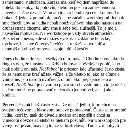
zamestnanci v službách. Zaráža ma, keď vojdem napríklad do
hotela, do banky, do potravín, alebo na poštu a zamestnanci sa
nevedia slušne ozvať. Vnímam to ako hendikep celej krajiny. To
bola tiež jedna z pohnútok, prečo sme začali s workshopmi. Jednak
sme chceli, aby sa ľudia nebáli používať svoj hlas ako nástroj a na
druhej strane chceme, aby sme k sebe boli slušnejší. To je moja
najväčšia motivácia. Na workshope je vždy skvelá atmosféra.
Bezpečné miesto, kde si môžeš vyskúšať základné herecké,
dychové, hlasové či rečové cvičenia, môžeš sa uvoľniť a
nemusíš nikoho ohromovať svojou dôležitosťou.
Dnes chodíme do sveta všetkých ohromovať. Chodíme von ako do
ringu s tým, že musíme s každým bojovať a všetkých pobiť, lebo
inak pobijú oni nás.
Nebľaboc!
je priestor, kde účastníci často zistia,
že sa nemusíme brať až tak vážne, a že všetko to, ako sa cítime a
vnímame, je o našom uvoľnení, o tom, ako prepájame telo a
myseľ.
Nebľaboc!
je návod na prácu so sebavedomím, a to je niečo,
na čom musíme popracovať nielen ako jednotlivci, ale aj ako
krajina.
Peter:
Účastníci tiež často zistia, že nie sú jediní, ktorí chcú na
svojom rečovom a hlasovom prejave popracovať. Často sa tu stretnú
ľudia, ktorí by inak do divadla možno ani neprišli a chcú sa
v niečom dovzdelať alebo sa niekam posunúť. Na workshopoch pre
verejnosť je zaujímavé aj to, že sa tu stretávajú ľudia z mnohých