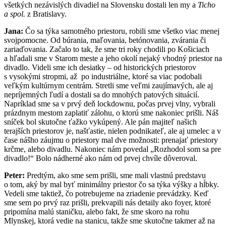
všetkých nezávislých divadiel na Slovensku dostali len my a
Ticho
a spol.
z Bratislavy.
Jana:
Čo sa týka samotného priestoru, robili sme všetko viac menej
svojpomocne. Od búrania, maľovania, betónovania, zvárania či
zariaďovania. Začalo to tak, že sme tri roky chodili po Košiciach
a hľadali sme v Starom meste a jeho okolí nejaký vhodný priestor na
divadlo. Videli sme ich desiatky – od historických priestorov
s vysokými stropmi, až po industriálne, ktoré sa viac podobali
veľkým kultúrnym centrám. Stretli sme veľmi zaujímavých, ale aj
nepríjemných ľudí a dostali sa do mnohých patových situácií.
Napríklad sme sa v prvý deň lockdownu, počas prvej vlny, vybrali
prázdnym mestom zaplatiť zálohu, o ktorú sme nakoniec prišli. Náš
sníček bol skutočne ťažko vykúpený. Ale pán majiteľ našich
terajších priestorov je, našťastie, nielen podnikateľ, ale aj umelec a v
čase nášho záujmu o priestory mal dve možnosti: prenajať priestory
krčme, alebo divadlu. Nakoniec nám povedal „Rozhodol som sa pre
divadlo!“ Bolo nádherné ako nám od prvej chvíle dôveroval.
Peter:
Predtým, ako sme sem prišli, sme mali vlastnú predstavu
o tom, aký by mal byť minimálny priestor čo sa týka výšky a hĺbky.
Vedeli sme taktiež, čo potrebujeme na zriadenie prevádzky. Keď
sme sem po prvý raz prišli, prekvapili nás detaily ako foyer, ktoré
pripomína malú staničku, alebo fakt, že sme skoro na rohu
Mlynskej, ktorá vedie na stanicu, takže sme skutočne takmer až na