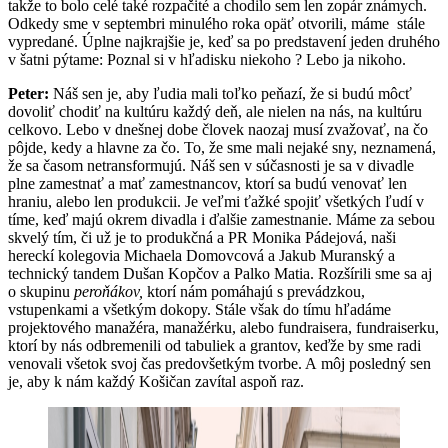
takže to bolo celé také rozpačité a chodilo sem len zopár známych.
Odkedy sme v septembri minulého roka opäť otvorili, máme stále
vypredané. Úplne najkrajšie je, keď sa po predstavení jeden druhého
v šatni pýtame: Poznal si v hľadisku niekoho ? Lebo ja nikoho.
Peter:
Náš sen je, aby ľudia mali toľko peňazí, že si budú môcť
dovoliť chodiť na kultúru každý deň, ale nielen na nás, na kultúru
celkovo. Lebo v dnešnej dobe človek naozaj musí zvažovať, na čo
pôjde, kedy a hlavne za čo. To, že sme mali nejaké sny, neznamená,
že sa časom netransformujú. Náš sen v súčasnosti je sa v divadle
plne zamestnať a mať zamestnancov, ktorí sa budú venovať len
hraniu, alebo len produkcii. Je veľmi ťažké spojiť všetkých ľudí v
tíme, keď majú okrem divadla i ďalšie zamestnanie. Máme za sebou
skvelý tím, či už je to produkčná a PR Monika Pádejová, naši
hereckí kolegovia Michaela Domovcová a Jakub Muranský a
technický tandem Dušan Kopčov a Palko Matia. Rozšírili sme sa aj
o skupinu
peroňákov,
ktorí nám pomáhajú s prevádzkou,
vstupenkami a všetkým dokopy. Stále však do tímu hľadáme
projektového manažéra, manažérku, alebo fundraisera, fundraiserku,
ktorí by nás odbremenili od tabuliek a grantov, keďže by sme radi
venovali všetok svoj čas predovšetkým tvorbe. A môj posledný sen
je, aby k nám každý Košičan zavítal aspoň raz.