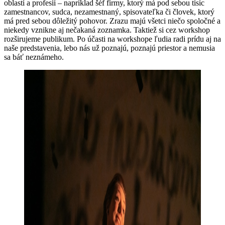
oblastí a profesií – napríklad šéf firmy, ktorý má pod sebou tisíc
zamestnancov, sudca, nezamestnaný, spisovateľka či človek, ktorý
má pred sebou dôležitý pohovor. Zrazu majú všetci niečo spoločné a
niekedy vznikne aj nečakaná zoznamka. Taktiež si cez workshop
rozširujeme publikum. Po účasti na workshope ľudia radi prídu aj na
naše predstavenia, lebo nás už poznajú, poznajú priestor a nemusia
sa báť neznámeho.