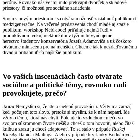
peróne. Rovnako nás veľmi milo prekvapil dvorček a skladové
priestory, či možnosti pre sociálne zariadenia.
Spolu s novým priestorom, sa otvára možnosť zasiahnuť publikum i
medzigeneračne. Na večerné predstavenia chodí mladé aj staršie
publikum, workshop Nebľaboc! priťahuje najmä ľudí v
produktívnom veku, niektoré dni v týždni tu vyučujeme
herectvo študentov konzervatória Jozefa Adamoviča a už čoskoro
otvárame miniscénu pre najmenších. Chceme tak k nezriaďovanému
divadlu pritiahnuť čo najširšie publikum.
Vo vaš
ich inscen
áciá
ch
často otvá
rate
soci
álne a politick
é
t
é
my, rovnako radi
provokujete, preč
o?
Jana:
Nemyslím si, že ide o cielenú provokáciu. Vždy ma zarazí,
keď počujem toto slovo, pretože si myslím, že k nám nepatrí. Ide
vždy o tému, ktorá nás chytí. Poletuje to vzduchom, niečo vo
svojom súkromnom živote riešiš a chceš o tom hovoriť, alebo čítaš
knihu a zrazu ju chceš adaptovať. To sa stalo v prípade
Ruzkej
Klasiky
Daniela Mailinga. Alebo v prípade hry Janky Bodnárovej,