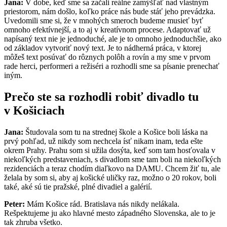
Jana:
V dobe, keď sme sa začali reálne zamýšľať nad vlastným
priestorom, nám došlo, koľko práce nás bude stáť jeho prevádzka.
Uvedomili sme si, že v mnohých smeroch budeme musieť byť
omnoho efektívnejší, a to aj v kreatívnom procese. Adaptovať už
napísaný text nie je jednoduché, ale je to omnoho jednoduchšie, ako
od základov vytvoriť nový text. Je to nádherná práca, v ktorej
môžeš text posúvať do rôznych polôh a rovín a my sme v prvom
rade herci, performeri a režiséri a rozhodli sme sa písanie prenechať
iným.
Prečo ste sa rozhodli robiť divadlo tu
v Košiciach
Jana:
Študovala som tu na strednej škole a Košice boli láska na
prvý pohľad, už nikdy som nechcela ísť nikam inam, teda ešte
okrem Prahy. Prahu som si užila dosýta, keď som tam hosťovala v
niekoľkých predstaveniach, s divadlom sme tam boli na niekoľkých
rezidenciách a teraz chodím diaľkovo na DAMU. Chcem žiť tu, ale
želala by som si, aby aj košické uličky raz, možno o 20 rokov, boli
také, aké sú tie pražské, plné divadiel a galérií.
Peter:
Mám Košice rád. Bratislava nás nikdy nelákala.
Rešpektujeme ju ako hlavné mesto západného Slovenska, ale to je
tak zhruba všetko.