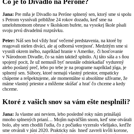
Čo je to Divadlo na Peróne?
Jana:
Pre mňa je Divadlo na Peróne splnený sen, ktorý sme si spolu
s Petrom vysnívali približne 24 rokov dozadu, keď sme na
umelohmotnom obruse v školskom bufete, na vysokej škole písali
svoju prvú divadelnú rozprávku.
Peter:
Náš sen bol vždy hrať večerné predstavenia, na ktoré by
reagovali nielen diváci, ale aj odborná verejnosť. Medzitým sme si
vysnili okrem iného, napríklad hranie v Amerike, či hosťovanie
v Národnom Divadle, čo sa nám taktiež splnilo. Aj táto sála a s ňou
spojený pocit, že už nemusíš byť neustále odniekadiaľ vydurený
alebo poslaný preč, lebo po tebe je na programe napríklad jóga, je
splnený sen. Súbory, ktoré nemajú vlastný priestor, empaticky
chápeme a rešpektujeme, ale momentálne si absolútne užívame, že
máme vlastný priestor a môžeme skúšať a hrať čo chceme a kedy
chceme.
Ktoré z vašich snov sa vám ešte nesplnili?
Jana:
Ja vlastne ani neviem, lebo posledné roky nám prinášajú
mnoho splnených prianí… Mojím najväčším snom, keď sme otvárali
bolo, aby sem chodili ľudia, čo z počiatku vyzeralo všelijako, keďže
sme otvárali v júni 2020. Prakticky nás hneď zavreli kvôli korone,