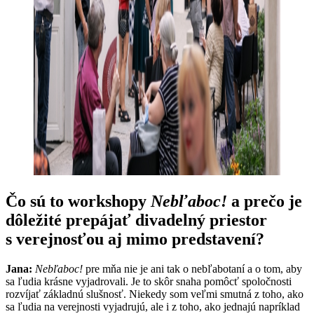
Čo sú
to workshopy
Neb
ľ
aboc
!
a prečo je
dôležit
é
prep
ájať divadelný priestor
s verejnosťou aj mimo predstavení
?
Jana:
Nebľaboc!
pre mňa nie je ani tak o nebľabotaní a o tom, aby
sa ľudia krásne vyjadrovali. Je to skôr snaha pomôcť spoločnosti
rozvíjať základnú slušnosť. Niekedy som veľmi smutná z toho, ako
sa ľudia na verejnosti vyjadrujú, ale i z toho, ako jednajú napríklad