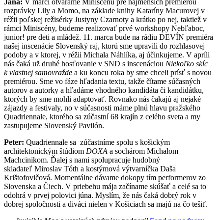
Jana:
V marci otvárame Miniscénu pre najmenších premiérou
rozprávky Lily a Momo, na základe knihy Kataríny Macurovej v
réžii poľskej režisérky Justyny Czarnoty a krátko po nej, taktiež v
rámci Miniscény, budeme realizovať prvé workshopy Nebľaboc,
junior! pre deti a mládež. 11. marca bude na rádiu DEVÍN premiéra
našej inscenácie Slovenský raj, ktorú sme upravili do rozhlasovej
podoby a v ktorej, v réžii Michala Náhlíka, aj účinkujeme. V apríli
nás čaká už druhé hosťovanie v SND s inscenáciou
Niekoľko skíc
k vlastnej samovražde
a ku koncu roka by sme chceli prísť s novou
premiérou. Sme vo fáze hľadania textu, takže čítame súčasných
autorov a autorky a hľadáme vhodného kandidáta či kandidátku,
ktorých by sme mohli adaptovať. Rovnako nás čakajú aj nejaké
zájazdy a festivaly, no v súčasnosti máme plnú hlavu pražského
Quadriennale, ktorého sa zúčastní 68 krajín z celého sveta a my
zastupujeme Slovenský Pavilón.
Peter:
Quadriennale sa zúčastníme spolu s košickým
architektonickým štúdiom
DOXA
a sochárom Michalom
Machcinikom. Ďalej s nami spolupracuje hudobný
skladateľ Miroslav Tóth a kostýmová výtvarníčka Daša
Krištofovičová. Momentálne dávame dokopy tím performerov zo
Slovenska a Čiech. V priebehu mája začíname skúšať a celé sa to
odohrá v prvej polovici júna. Myslím, že nás čaká dobrý rok v
dobrej spoločnosti a diváci nielen v Košiciach sa majú na čo tešiť.