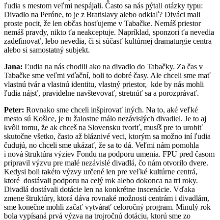
ľudia s mestom veľmi nespájali. Často sa nás pýtali otázky typu:
Divadlo na Peróne, to je z Bratislavy alebo odkiaľ? Diváci mali
proste pocit, že len občas hosťujeme v Tabačke. Nemáš priestor
nemáš pravdy, nikto ťa neakceptuje. Napríklad, sponzori ťa nevedia
zadefinovať, lebo nevedia, či si súčasť kultúrnej dramaturgie centra
alebo si samostatný subjekt.
Jana:
Ľudia na nás chodili ako na divadlo do Tabačky. Za čas v
Tabačke sme veľmi vďační, boli to dobré časy. Ale chceli sme mať
vlastnú tvár a vlastnú identitu, vlastný priestor, kde by nás mohli
ľudia nájsť, pravidelne navštevovať, stretnúť sa a porozprávať.
Peter:
Rovnako sme chceli inšpirovať iných. Na to, aké veľké
mesto sú Košice, je tu žalostne málo nezávislých divadiel. Je to aj
kvôli tomu, že ak chceš na Slovensku tvoriť, musíš pre to urobiť
skutočne všetko, často až bláznivé veci, ktorým sa možno iní ľudia
čudujú, no chceli sme ukázať, že sa to dá. Veľmi nám pomohla
i nová štruktúra výziev Fondu na podporu umenia. FPU pred časom
pripravil výzvu pre malé nezávislé divadlá, čo nám otvorilo dvere.
Kedysi boli takéto výzvy určené len pre veľké kultúrne centrá,
ktoré dostávali podporu na celý rok alebo dokonca na tri roky.
Divadlá dostávali dotácie len na konkrétne inscenácie. Vďaka
zmene štruktúry, ktorá dáva rovnaké možnosti centrám i divadlám,
sme konečne mohli začať vytvárať celoročný program. Minulý rok
bola vypísaná prvá výzva na trojročnú dotáciu, ktorú sme zo