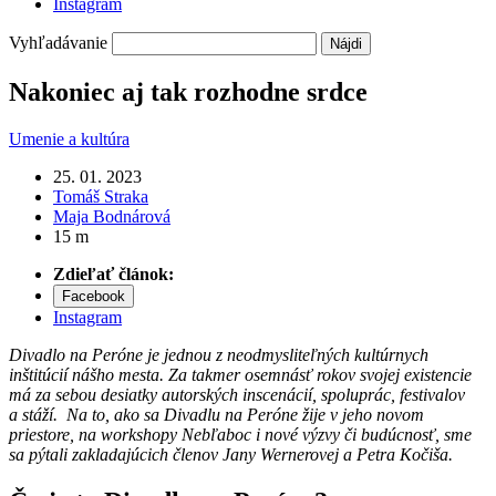
Instagram
Vyhľadávanie
Nakoniec aj tak rozhodne srdce
Umenie a kultúra
25. 01. 2023
Tomáš Straka
Maja Bodnárová
15 m
Zdieľať článok:
Facebook
Instagram
Divadlo na Peróne je jednou z neodmysliteľných kultúrnych
inštitúcií nášho mesta. Za takmer osemnásť rokov svojej existencie
má za sebou desiatky autorských inscenácií, spoluprác, festivalov
a stáží. Na to, ako sa Divadlu na Peróne žije v jeho novom
priestore, na workshopy Nebľaboc i nové výzvy či budúcnosť, sme
sa pýtali zakladajúcich členov Jany Wernerovej a Petra Kočiša.