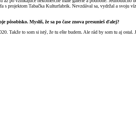
hutí až po vznikajúce nekomerčné malé galérie a podobne. Jednoducho t
 s projektom Tabačka Kulturfabrik. Nevzdával sa, vydržal a svoju vízi
oje pôsobisko. Myslíš, že sa po čase znova presunieš ďalej?
20. Takže to som si istý, že tu ešte budem. Ale rád by som tu aj osta