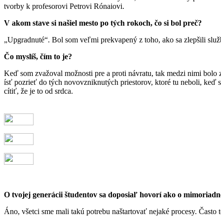
tvorby k profesorovi Petrovi Rónaiovi.
V akom stave si našiel mesto po tých rokoch, čo si bol preč?
„Upgradnuté“. Bol som veľmi prekvapený z toho, ako sa zlepšili služ
Čo myslíš, čím to je?
Keď som zvažoval možnosti pre a proti návratu, tak medzi nimi bolo zah
ísť pozrieť do tých novovzniknutých priestorov, ktoré tu neboli, keď 
cítiť, že je to od srdca.
O tvojej generácii študentov sa doposiaľ hovorí ako o mimoriad
Áno, všetci sme mali takú potrebu naštartovať nejaké procesy. Často t