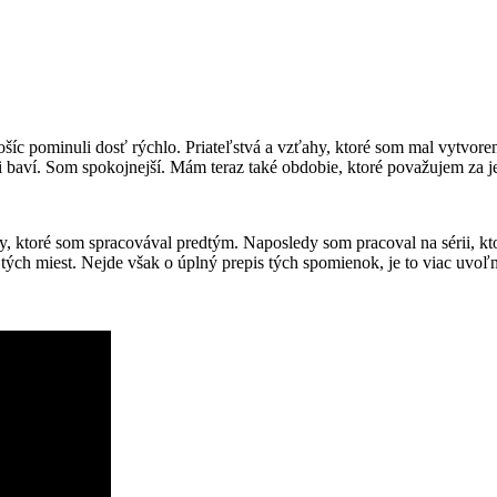
šíc pominuli dosť rýchlo. Priateľstvá a vzťahy, ktoré som mal vytvoren
baví. Som spokojnejší. Mám teraz také obdobie, ktoré považujem za je
y, ktoré som spracovával predtým. Naposledy som pracoval na sérii, kt
ých miest. Nejde však o úplný prepis tých spomienok, je to viac uvo