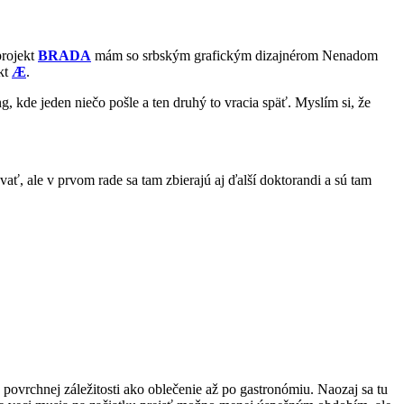
projekt
BRADA
mám so srbským grafickým dizajnérom Nenadom
kt
Æ
.
 kde jeden niečo pošle a ten druhý to vracia späť. Myslím si, že
ať, ale v prvom rade sa tam zbierajú aj ďalší doktorandi a sú tam
k povrchnej záležitosti ako oblečenie až po gastronómiu. Naozaj sa tu