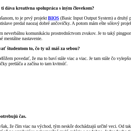
o ti dáva kreatívna spolupráca s iným človekom?
šanom, to je prvý projekt
BIOS
(Basic Input Output System) a druhý 
atislave predal naozaj dobré ančovičky. A potom mám ešte sólový proje
em neverbálnu komunikáciu prostredníctvom zvukov. Je to taký pingpong,
né mentálne nastavenie.
vať študentom to, čo ty už máš za sebou?
žem povedať, že ma to baví stále viac a viac. Je tam stále čo vylepšov
ičky pretláča a začína to tam kvitnúť.
potrebujú čas.
u však, že čím viac na východ, tým neskôr dochádzajú určité veci. Od ta