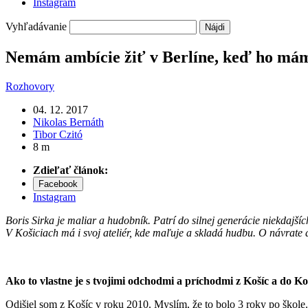
Instagram
Vyhľadávanie
Nemám ambície žiť v Berlíne, keď ho mám 
Rozhovory
04. 12. 2017
Nikolas Bernáth
Tibor Czitó
8 m
Zdieľať článok:
Facebook
Instagram
Boris Sirka je maliar a hudobník. Patrí do silnej generácie niekdajší
V Košiciach má i svoj ateliér, kde maľuje a skladá hudbu. O návrate
Ako to vlastne je s tvojimi odchodmi a príchodmi z Košíc a do Ko
Odišiel som z Košíc v roku 2010. Myslím, že to bolo 3 roky po škole