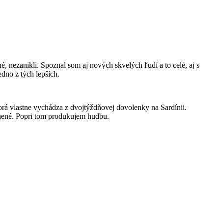
é, nezanikli. Spoznal som aj nových skvelých ľudí a to celé, aj s
dno z tých lepších.
orá vlastne vychádza z dvojtýždňovej dovolenky na Sardínii.
ľnené. Popri tom produkujem hudbu.