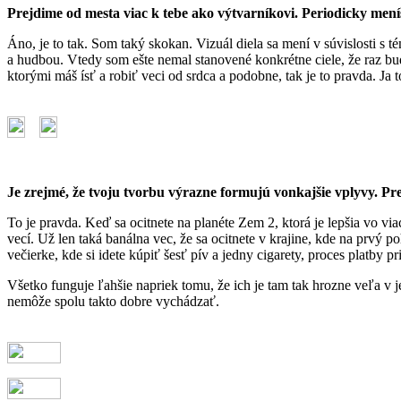
Prejdime od mesta viac k tebe ako výtvarníkovi. Periodicky mení
Áno, je to tak. Som taký skokan. Vizuál diela sa mení v súvislosti s
a hudbou. Vtedy som ešte nemal stanovené konkrétne ciele, že raz bu
ktorými máš ísť a robiť veci od srdca a podobne, tak je to pravda. Ja
Je zrejmé, že tvoju tvorbu výrazne formujú vonkajšie vplyvy. Pr
To je pravda. Keď sa ocitnete na planéte Zem 2, ktorá je lepšia vo vi
vecí. Už len taká banálna vec, že sa ocitnete v krajine, kde na prvý p
večierke, kde si idete kúpiť šesť pív a jedny cigarety, proces platby
Všetko funguje ľahšie napriek tomu, že ich je tam tak hrozne veľa v
nemôže spolu takto dobre vychádzať.