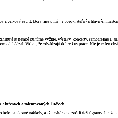
by a celkový esprit, ktorý mesto má, je porovnateľný s hlavným mesto
rnuté aj nejaké kultúrne vyžitie, výstavy, koncerty, samozrejme aj gast
som odchádzal. Vidieť, že odvádzajú dobrý kus práce. Nie je to len chví
ne aktívnych a talentovaných ľuďoch.
o bolo na vlastné náklady, a až neskôr sme začali riešiť granty. Lenže 