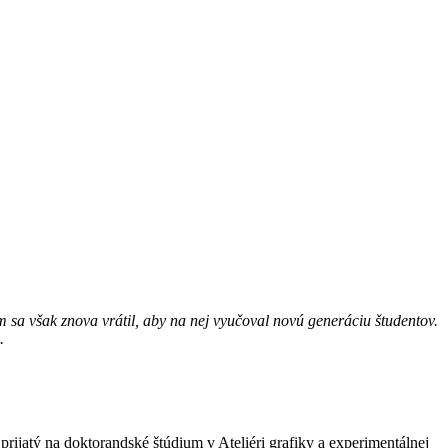
om sa však znova vrátil, aby na nej vyučoval novú generáciu študentov.
e.
rijatý na doktorandské štúdium v Ateliéri grafiky a experimentálnej