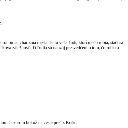
m.
ronómia, charizma mesta. Je tu veľa ľudí, ktorí niečo robia, stačí sa
ľková záležitosť. Tí ľudia sú naozaj presvedčení o tom, čo robia a
v tom čase som bol už na ceste preč z Košíc.