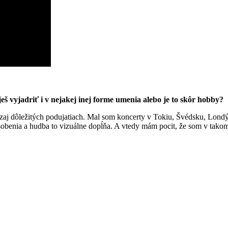
eš vyjadriť i v nejakej inej forme umenia alebo je to skôr hobby?
ozaj dôležitých podujatiach. Mal som koncerty v Tokiu, Švédsku, Lon
ôsobenia a hudba to vizuálne dopĺňa. A vtedy mám pocit, že som v tak