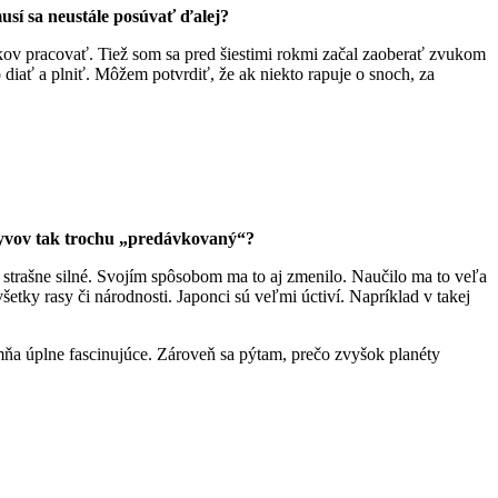
usí sa neustále posúvať ďalej?
okov pracovať. Tiež som sa pred šiestimi rokmi začal zaoberať zvukom
iať a plniť. Môžem potvrdiť, že ak niekto rapuje o snoch, za
plyvov tak trochu „predávkovaný“?
o strašne silné. Svojím spôsobom ma to aj zmenilo. Naučilo ma to veľa
šetky rasy či národnosti. Japonci sú veľmi úctiví. Napríklad v takej
 mňa úplne fascinujúce. Zároveň sa pýtam, prečo zvyšok planéty