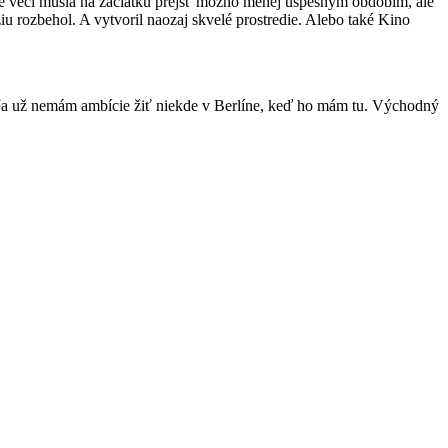
ie veci musia na začiatku prejsť možno menej úspešným obdobím, ale
u rozbehol. A vytvoril naozaj skvelé prostredie. Alebo také Kino
l. Ja už nemám ambície žiť niekde v Berlíne, keď ho mám tu. Východný