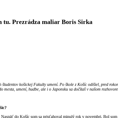
tu. Prezrádza maliar Boris Sirka
ch študentov košickej Fakulty umení. Po škole z Košíc odišiel, pred rok
 do mesta, umení, hudbe, ale i o Japonsku sa dočítaš v našom rozhovor
šíc?
. Naspäť do Košíc som sa prisťahoval minulý rok v novembri. Bol som p