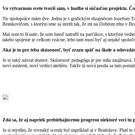
Vo výtvarnom svete tvoríš sám, v hudbe si súčasťou projektu. Č
Tie spolupráce mám dve. Jedna je s grafickým dizajnérom Jozefom Tu
Brankovičom, s ktorým sme sa stretli tak, že mi na Dobrom trhu v Br
Mal som to šťastie, že som hneď natrafil na parťákov, s ktorými vedi
takéto spojenie je celkom vzácne, lebo tam musí byť aj nejaké spoloč
Aká je to pre teba skúsenosť, byť zrazu späť na škole a odovzdá
Je to taký návrat domov. Skúsenosť pedagóga je pre mňa zaujímavá. Mô
noví asistenti, noví vedúci ateliéru. Takže tá nová posila sa tam pomal
Zdá sa, že aj napriek prebiehajúcemu progresu niektoré veci tu 
Ja si myslím, že rovnaký scenár bol napríklad aj v Bratislave. Platí t