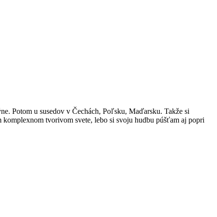
dýne. Potom u susedov v Čechách, Poľsku, Maďarsku. Takže si
om komplexnom tvorivom svete, lebo si svoju hudbu púšťam aj popri