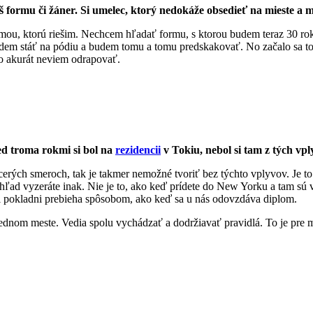
š formu či žáner. Si umelec, ktorý nedokáže obsedieť na mieste a m
 témou, ktorú riešim. Nechcem hľadať formu, s ktorou budem teraz 30 r
dem stáť na pódiu a budem tomu a tomu predskakovať. No začalo sa to d
 to akurát neviem odrapovať.
ed troma rokmi si bol na
rezidencii
v Tokiu, nebol si tam z tých v
acerých smeroch, tak je takmer nemožné tvoriť bez týchto vplyvov. Je t
ohľad vyzeráte inak. Nie je to, ako keď prídete do New Yorku a tam sú v
 pri pokladni prebieha spôsobom, ako keď sa u nás odovzdáva diplom.
 jednom meste. Vedia spolu vychádzať a dodržiavať pravidlá. To je pre