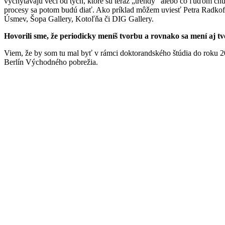
vychytávajú veci od tých, ktoré sú teraz „trendy“ alebo čo ľuďom c
procesy sa potom budú diať. Ako príklad môžem uviesť Petra Radkoffa
Úsmev, Šopa Gallery, Kotoľňa či DIG Gallery.
Hovorili sme, že periodicky meníš tvorbu a rovnako sa mení aj tv
Viem, že by som tu mal byť v rámci doktorandského štúdia do roku 20
Berlín Východného pobrežia.