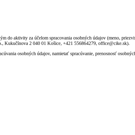
m do aktivity za účelom spracovania osobných údajov (meno, priezvisko
o., Kukučínova 2 040 01 Košice, +421 556864279, office@cike.sk).
acúvania osobných údajov, namietať spracúvanie, prenosnosť osobných