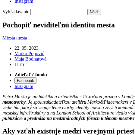
Instagram
Vyhľadávanie
Pochopiť neviditeľnú identitu mesta
Miesta mesta
22. 05. 2023
Marko Popović
Maja Bodnárová
11 m
Zdieľať článok:
Facebook
Instagram
Petra Marko je architektka a urbanistka s 15-ročnou praxou v Londý
mestotvorby
. Je spoluzakladateľkou ateliéru Marko&Placemakers v Lo
vedie tím, ktorý sa venuje téme tvorby identity miest a živých komun
mestskej infraštruktúry a na London School of Architecture viedla vý
publikácie a prednáša na medzinárodných fórach k témam mestotv
Aky vzťah existuje medzi verejnými priest