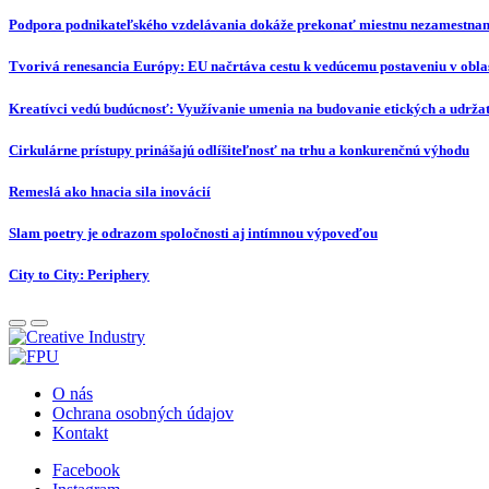
Podpora podnikateľského vzdelávania dokáže prekonať miestnu nezamestna
Tvorivá renesancia Európy: EU načrtáva cestu k vedúcemu postaveniu v oblas
Kreatívci vedú budúcnosť: Využívanie umenia na budovanie etických a udržat
Cirkulárne prístupy prinášajú odlíšiteľnosť na trhu a konkurenčnú výhodu
Remeslá ako hnacia sila inovácií
Slam poetry je odrazom spoločnosti aj intímnou výpoveďou
City to City: Periphery
O nás
Ochrana osobných údajov
Kontakt
Facebook