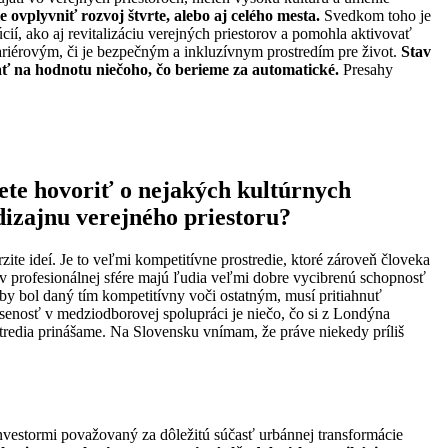
 ovplyvniť rozvoj štvrte, alebo aj celého mesta.
Svedkom toho je
í, ako aj revitalizáciu verejných priestorov a pomohla aktivovať
zbariérovým, či je bezpečným a inkluzívnym prostredím pre život.
Stav
ať na hodnotu niečoho, čo berieme za automatické.
Presahy
ete hovoriť o nejakých kultúrnych
dizajnu verejného priestoru?
zite ideí. Je to veľmi kompetitívne prostredie, ktoré zároveň človeka
ň v profesionálnej sfére majú ľudia veľmi dobre vycibrenú schopnosť
by bol daný tím kompetitívny voči ostatným, musí pritiahnuť
kúsenosť v medziodborovej spolupráci je niečo, čo si z Londýna
stredia prinášame. Na Slovensku vnímam, že práve niekedy príliš
nvestormi považovaný za dôležitú súčasť urbánnej transformácie