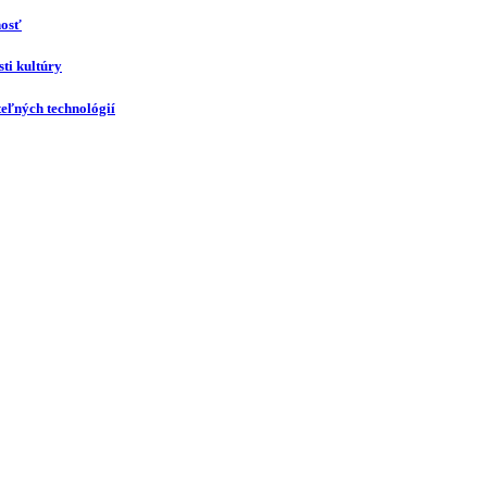
nosť
ti kultúry
eľných technológií