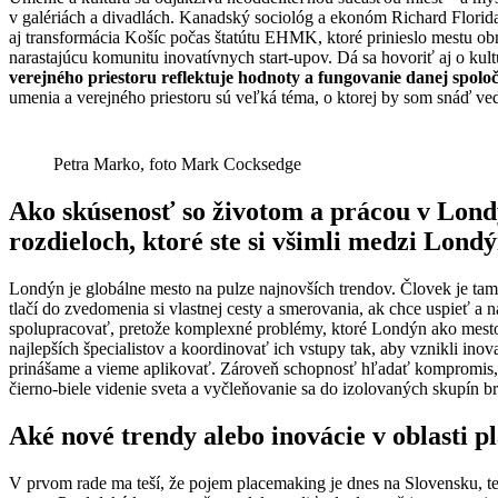
v galériách a divadlách. Kanadský sociológ a ekonóm Richard Florida
aj transformácia Košíc počas štatútu EHMK, ktoré prinieslo mestu obn
narastajúcu komunitu inovatívnych start-upov. Dá sa hovoriť aj o kult
verejného priestoru reflektuje hodnoty a fungovanie danej spoloč
umenia a verejného priestoru sú veľká téma, o ktorej by som snáď ved
Petra Marko, foto Mark Cocksedge
Ako skúsenosť so životom a prácou v Lond
rozdieloch, ktoré ste si všimli medzi Lond
Londýn je globálne mesto na pulze najnovších trendov. Človek je tam e
tlačí do zvedomenia si vlastnej cesty a smerovania, ak chce uspieť a
spolupracovať, pretože komplexné problémy, ktoré Londýn ako mesto m
najlepších špecialistov a koordinovať ich vstupy tak, aby vznikli in
prinášame a vieme aplikovať. Zároveň schopnosť hľadať kompromis, nev
čierno-biele videnie sveta a vyčleňovanie sa do izolovaných skupín 
Aké nové trendy alebo inovácie v oblasti p
V prvom rade ma teší, že pojem placemaking je dnes na Slovensku, t