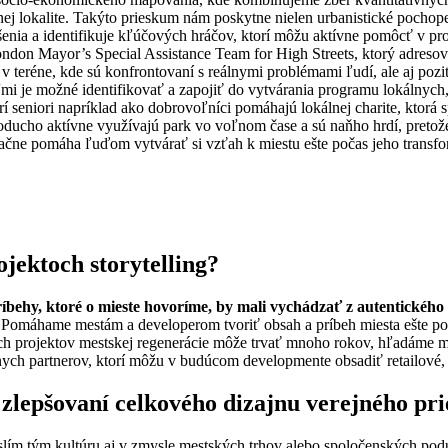
nej lokalite. Takýto prieskum nám poskytne nielen urbanistické pochope
nia a identifikuje kľúčových hráčov, ktorí môžu aktívne pomôcť v progr
London Mayor’s Special Assistance Team for High Streets, ktorý adresov
 v teréne, kde sú konfrontovaní s reálnymi problémami ľudí, ale aj poz
ľmi je možné identifikovať a zapojiť do vytvárania programu lokálnych,
orí seniori napríklad ako dobrovoľníci pomáhajú lokálnej charite, ktor
noducho aktívne využívajú park vo voľnom čase a sú naňho hrdí, pretož
čne pomáha ľuďom vytvárať si vzťah k miestu ešte počas jeho transfo
jektoch storytelling?
íbehy, ktoré o mieste hovoríme, by mali vychádzať z autentickéh
. Pomáhame mestám a developerom tvoriť obsah a príbeh miesta ešte poč
ch projektov mestskej regenerácie môže trvať mnoho rokov, hľadáme mo
ych partnerov, ktorí môžu v budúcom developmente obsadiť retailové, 
zlepšovaní celkového dizajnu verejného pri
lím tým kultúru aj v zmysle mestských trhov alebo spoločenských poduj