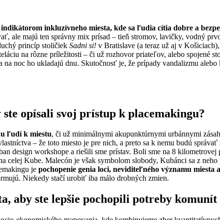
e
indikátorom inkluzívneho miesta, kde sa ľudia cítia dobre a bezp
vať, ale majú ten správny mix prísad – tieň stromov, lavičky, vodný pr
chý princíp stoličiek
Sadni si!
v Bratislave (a teraz už aj v Košiciach
eláciu na rôzne príležitosti – či už rozhovor priateľov, alebo spojené 
a na noc ho ukladajú dnu. Skutočnosť je, že prípady vandalizmu alebo k
ste opísali svoj prístup k placemakingu?
u ľudí k miestu
, či už minimálnymi akupunktúrnymi urbánnymi zásahm
o vlastníctva – že toto miesto je pre nich, a preto sa k nemu budú spr
n design workshope a riešili sme prístav. Boli sme na 8 kilometrovej 
or na celej Kube. Malecón je však symbolom slobody, Kubánci sa z neho p
cemakingu je
pochopenie genia loci, neviditeľného významu miesta a 
formujú. Niekedy stačí urobiť iba málo drobných zmien.
ta, aby ste lepšie pochopili potreby komunít 
socio-ekonomického mapovania, kde kombinujeme zber kvantitatívnych d