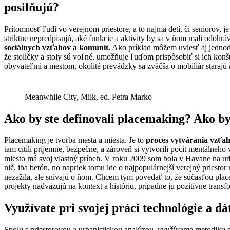
posilňujú?
Prítomnosť ľudí vo verejnom priestore, a to najmä detí, či seniorov, j
striktne nepredpisujú, aké funkcie a aktivity by sa v ňom mali odohrá
sociálnych vzťahov a komunít.
Ako príklad môžem uviesť aj jednodu
že stoličky a stoly sú voľné, umožňuje ľuďom prispôsobiť si ich konšt
obyvateľmi a mestom, okolité prevádzky sa zväčša o mobiliár starajú 
Meanwhile City, Milk, ed. Petra Marko
Ako by ste definovali placemaking? Ako by 
Placemaking je tvorba mesta a miesta. Je to
proces vytvárania vzťah
tam cítili príjemne, bezpečne, a zároveň si vytvorili pocit mentálneh
miesto má svoj vlastný príbeh. V roku 2009 som bola v Havane na urba
nič, iba betón, no napriek tomu ide o najpopulárnejší verejný priest
nezažila, ale snívajú o ňom. Chcem tým povedať to, že súčasťou pla
projekty nadväzujú na kontext a históriu, prípadne ju pozitívne trans
Využívate pri svojej práci technológie a dá
Spolu s priestorovou a urbanistickou analýzou, využívame metodiku 