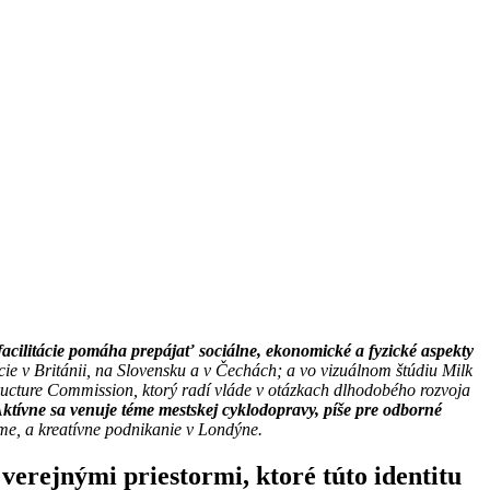
acilitácie pomáha prepájať sociálne, ekonomické a fyzické aspekty
ie v Británii, na Slovensku a v Čechách; a vo vizuálnom štúdiu Milk
structure Commission, ktorý radí vláde v otázkach dlhodobého rozvoja
ktívne sa venuje téme mestskej cyklodopravy, píše pre odborné
lme, a kreatívne podnikanie v Londýne.
erejnými priestormi, ktoré túto identitu