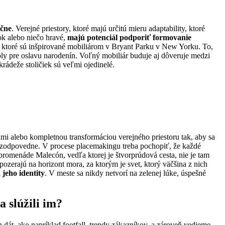
ečne
. Verejné priestory, ktoré majú určitú mieru adaptability, ktoré
vok alebo niečo hravé,
majú potenciál podporiť formovanie
), ktoré sú inšpirované mobiliárom v Bryant Parku v New Yorku. To,
stoly pre oslavu narodenín. Voľný mobiliár buduje aj dôveruje medzi
rádeže stoličiek sú veľmi ojedinelé.
i alebo kompletnou transformáciou verejného priestoru tak, aby sa
ávať zodpovedne. V procese placemakingu treba pochopiť, že každé
promenáde Malecón, vedľa ktorej je štvorprúdová cesta, nie je tam
ozerajú na horizont mora, za ktorým je svet, ktorý väčšina z nich
jeho identity
. V meste sa nikdy netvorí na zelenej lúke, úspešné
a slúžili im?
át, ako napríklad footfall, trendy zákazníkov, a zároveň vedieme