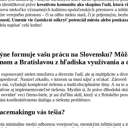
 identifikoval práve
kreatívnu komunitu ako skupinu ľudí, ktorá vie
ovu niekoľko významných kultúrno-spoločenských priestorov a inštitúci
úre verejného priestoru – či sa oňho niekto stará, či je príjemným, be
nosti.
Umenie vie častokrát odkryť potenciál miesta alebo poukáz
ela napísať celú knihu!
ýne formuje vašu prácu na Slovensku? Môž
ýnom a Bratislavou z hľadiska využívania a 
xponovaný nielen množstvu a diverzite ľudí, ale aj multiplicite a diver
 napredovať. Nastaví zrkadlo, v ktorom sa musí nájsť a oťukať. Zárove
á, vyžadujú komplexné riešenia a multi-disciplinárne tímy. A na to a
ovatívne aj implementovateľné riešenia. Myslím si, že práve dlhodobá s
idieť veci čierno-biele, je asi ďaľším skill, ktorý si z Britského pro
bráni konštruktívnemu dialógu a riešeniu problémov.
lacemakingu vás tešia?
eda minimálne medzi odbornou verejnosťou, mestskými inštitúciami a i