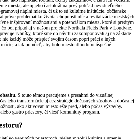
nie miesta, ale aj jeho častokrát na prvý pohľad neviditeľného
amovej náplni miesta, či už to sú kultúrne inštitúcie, občianske
al práve problematiku životaschopnosti ulíc a revitalizácie mestských
itívne inšpirovaní možnosťami a potenciálom miesta, ktoré si predtým
 čo bol prípad aj v našom projekte Northala Fields Park v Londýne.
á spravuje rybníky, ktoré sme do návrhu zakomponovali aj na základe
e nie každý môže prispieť svojím časom popri práci a iných
rmácie, a tak pomôcť, aby bolo miesto dlhodobo úspešné
o obsahu.
S touto témou pracujeme s presahmi do vizuálnej
as jeho transformácie aj cez stratégie dočasných zásahov a dočasnej
žnosti, ako aktivovať miesto ešte pred, alebo počas výstavby.
alebo gastro priestory, či viesť komunitný program.
estoru?
atí vo verejných priestoroch, nielen vysokú kultúru a umenie