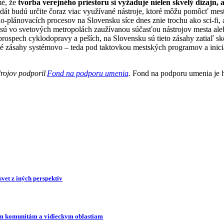
mé, že
tvorba verejného priestoru si vyžaduje nielen skvelý dizaj
dát budú určite čoraz viac využívané nástroje, ktoré môžu pomôcť mest
o-plánovacích procesov na Slovensku síce dnes znie trochu ako sci-fi, 
 sú vo svetových metropolách zaužívanou súčasťou nástrojov mesta al
 prospech cyklodopravy a peších, na Slovensku sú tieto zásahy zatiaľ s
né zásahy systémovo – teda pod taktovkou mestských programov a inici
drojov podporil
Fond na podporu umenia
.
Fond na podporu umenia je h
vet z iných perspektív
ím komunitám a vidieckym oblastiam