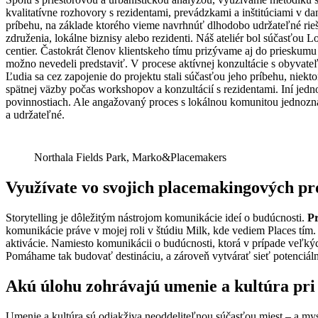
kvalitatívne rozhovory s rezidentami, prevádzkami a inštitúciami v da
príbehu, na základe ktorého vieme navrhnúť dlhodobo udržateľné rieše
združenia, lokálne biznisy alebo rezidenti. Náš ateliér bol súčasťou 
centier. Častokrát členov klientskeho tímu prizývame aj do prieskumu
možno nevedeli predstaviť. V procese aktívnej konzultácie s obyvate
Ľudia sa cez zapojenie do projektu stali súčasťou jeho príbehu, niekt
spätnej väzby počas workshopov a konzultácií s rezidentami. Iní jed
povinnostiach. Ale angažovaný proces s lokálnou komunitou jednozna
a udržateľné.
Northala Fields Park, Marko&Placemakers
Využívate vo svojich placemakingových pro
Storytelling je dôležitým nástrojom komunikácie ideí o budúcnosti.
Pr
komunikácie práve v mojej roli v štúdiu Milk, kde vediem Places tím
aktivácie. Namiesto komunikácii o budúcnosti, ktorá v prípade veľký
Pomáhame tak budovať destináciu, a zároveň vytvárať sieť potenciáln
Akú úlohu zohrávajú umenie a kultúra pri 
Umenie a kultúra sú odjakživa neoddeliteľnou súčasťou miest – a mys