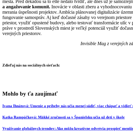
mesta. Pred dekádou sa to ešte nedalo tvrdiť, ale dnes už je samozrej
a angažovanie komunít.
Inovácie v oblasti zberu a vyhodnocovaniu 
merania úspešnosti projektov. Ambícia plánovanej digitalizácie územn
fungovanie samospráv. Aj keď dočasné zásahy vo verejnom priestore
priestor, využiť opustené budovy, alebo testovať transformácie ulíc v
práve v prostredí Slovenských miest je veľký potenciál využiť dočas
verejných priestorov.
Invisible Mag z verejných z
Zdieľaj nás na sociálnych sieťach:
Mohlo by ťa zaujímať
Ivana Ihnátová: Umenie a príbehy nás učia menej súdiť, viac chápať a vidieť s
Katka Rampáčková: Mäkké zručnosti sa v Španielsku učia už deti v škole
Využívanie globálnych trendov: Ako môžu kreatívne odvetvia prospieť menš