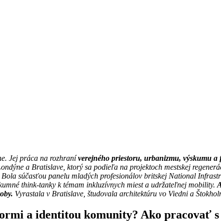
ne. Jej práca na rozhraní
verejného priestoru, urbanizmu, výskumu a f
ndýne a Bratislave, ktorý sa podieľa na projektoch mestskej regenerác
ít. Bola súčasťou panelu mladých profesionálov britskej National Infra
skumné think-tanky k témam inkluzívnych miest a udržateľnej mobility.
A
roby.
Vyrastala v Bratislave, študovala architektúru vo Viedni a Štokho
ormi a identitou komunity? Ako pracovať s v