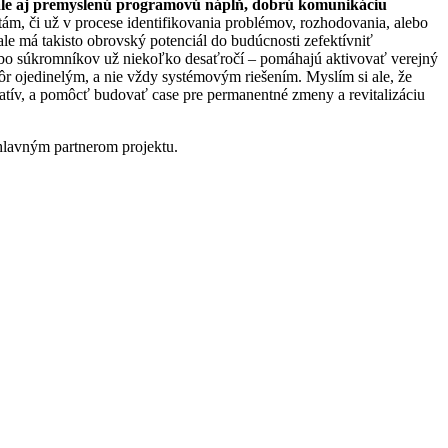
n, ale aj premyslenú programovú náplň, dobrú komunikáciu
ám, či už v procese identifikovania problémov, rozhodovania, alebo
ale má takisto obrovský potenciál do budúcnosti zefektívniť
ebo súkromníkov už niekoľko desaťročí – pomáhajú aktivovať verejný
kôr ojedinelým, a nie vždy systémovým riešením. Myslím si ale, že
atív, a pomôcť budovať case pre permanentné zmeny a revitalizáciu
lavným partnerom projektu.