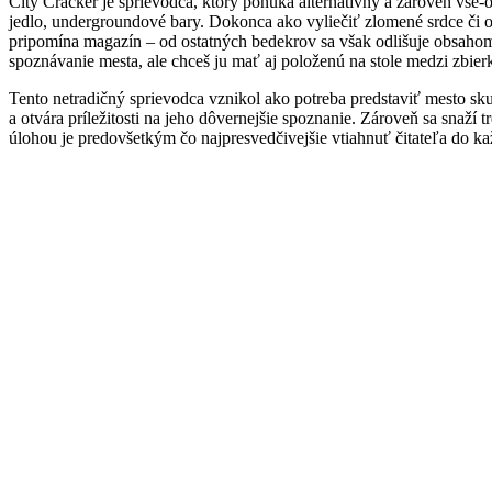
City Cracker je sprievodca, ktorý ponúka alternatívny a zároveň vše-
jedlo, undergroundové bary. Dokonca ako vyliečiť zlomené srdce či
pripomína magazín – od ostatných bedekrov sa však odlišuje obsahom
spoznávanie mesta, ale chceš ju mať aj položenú na stole medzi zbier
Tento netradičný sprievodca vznikol ako potreba predstaviť mesto skut
a otvára príležitosti na jeho dôvernejšie spoznanie. Zároveň sa snaží 
úlohou je predovšetkým čo najpresvedčivejšie vtiahnuť čitateľa do kaž