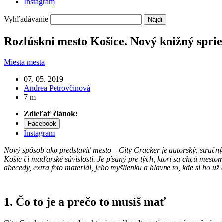
Instagram
Vyhľadávanie
Rozlúskni mesto Košice. Nový knižný spri
Miesta mesta
07. 05. 2019
Andrea Petrovčinová
7 m
Zdieľať článok:
Facebook
Instagram
Nový spôsob ako predstaviť mesto – City Cracker je autorský, stručný
Košíc či maďarské súvislosti. Je písaný pre tých, ktorí sa chcú mesto
abecedy, extra foto materiál, jeho myšlienku a hlavne to, kde si ho už 
1.
Čo to je a prečo to musíš mať