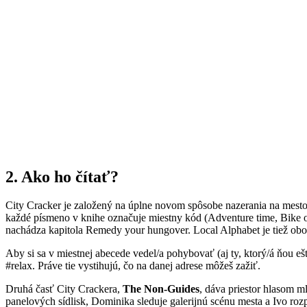
2.
Ako ho čítať?
City Cracker je založený na úplne novom spôsobe nazerania na mesto
každé písmeno v knihe označuje miestny kód (Adventure time, Bike or 
nachádza kapitola Remedy your hungover. Local Alphabet je tiež oboh
Aby si sa v miestnej abecede vedel/a pohybovať (aj ty, ktorý/á ňou ešt
#relax. Práve tie vystihujú, čo na danej adrese môžeš zažiť.
Druhá časť City Crackera,
The Non-Guides
, dáva priestor hlasom m
panelových sídlisk, Dominika sleduje galerijnú scénu mesta a Ivo roz