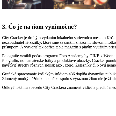
3. Čo je na ňom výnimočné?
City Cracker je druhým vydaním lokálneho sprievodcu mestom Košic
nezabudnuteľné zážitky, ktoré sme sa snažili znázorniť slovom i fo
prístupom. A vytvoriť tak coffee table magazín s plným využitím prie
Fotografie vznikli počas programu Foto Academy by CIKE x Woont po
fotografiu, no i amatérske fotky a produktové obrázky. Cracker ponú
navštíviť strechy rôznych sídlisk ako Jazero, Železníky či Novú nemoc
Grafické spracovanie košickým štúdiom 436 dopĺňa dynamiku publikáci
Zlomený modrý dáždnik na obálke spolu s výraznou žltou nie je žiad
Odkryť lokálnu abecedu City Crackera znamená vidieť a precítiť mest