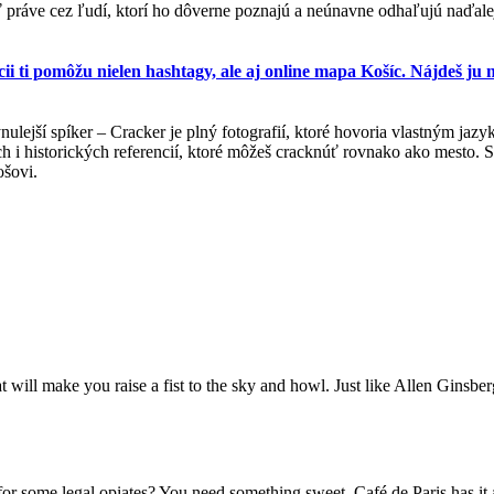
ráve cez ľudí, ktorí ho dôverne poznajú a neúnavne odhaľujú naďalej.
cii ti pomôžu nielen hashtagy, ale aj online mapa Košíc. Nájdeš ju 
ynulejší spíker – Cracker je plný fotografií, ktoré hovoria vlastným ja
h i historických referencií, ktoré môžeš cracknúť rovnako ako mesto. S
ošovi.
 will make you raise a fist to the sky and howl. Just like Allen Ginsberg
or some legal opiates? You need something sweet. Café de Paris has it al