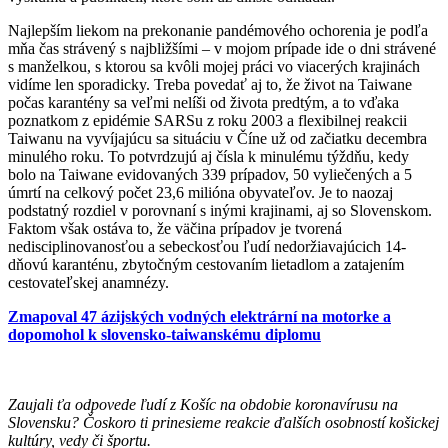
Najlepším liekom na prekonanie pandémového ochorenia je podľa
mňa čas strávený s najbližšími – v mojom prípade ide o dni strávené
s manželkou, s ktorou sa kvôli mojej práci vo viacerých krajinách
vidíme len sporadicky. Treba povedať aj to, že život na Taiwane
počas karantény sa veľmi nelíši od života predtým, a to vďaka
poznatkom z epidémie SARSu z roku 2003 a flexibilnej reakcii
Taiwanu na vyvíjajúcu sa situáciu v Číne už od začiatku decembra
minulého roku. To potvrdzujú aj čísla k minulému týždňu, kedy
bolo na Taiwane evidovaných 339 prípadov, 50 vyliečených a 5
úmrtí na celkový počet 23,6 milióna obyvateľov. Je to naozaj
podstatný rozdiel v porovnaní s inými krajinami, aj so Slovenskom.
Faktom však ostáva to, že väčina prípadov je tvorená
nedisciplinovanosťou a sebeckosťou ľudí nedoržiavajúcich 14-
dňovú karanténu, zbytočným cestovaním lietadlom a zatajením
cestovateľskej anamnézy.
Zmapoval 47 ázijských vodných elektrární na motorke a
dopomohol k slovensko-taiwanskému diplomu
Zaujali ťa odpovede ľudí z Košíc na obdobie koronavírusu na
Slovensku? Čoskoro ti prinesieme reakcie ďalších osobností košickej
kultúry, vedy či športu.