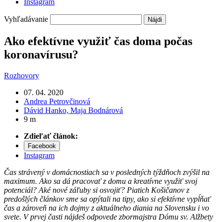
Instagram
Vyhľadávanie
Ako efektívne využiť čas doma počas
koronavírusu?
Rozhovory
07. 04. 2020
Andrea Petrovčinová
Dávid Hanko,
Maja Bodnárová
9 m
Zdieľať článok:
Facebook
Instagram
Čas strávený v domácnostiach sa v posledných týždňoch zvýšil na
maximum. Ako sa dá pracovať z domu a kreatívne využiť svoj
potenciál? Aké nové záľuby si osvojiť? Piatich Košičanov z
predošlých článkov sme sa opýtali na tipy, ako si efektívne vypĺňať
čas a zároveň na ich dojmy z aktuálneho diania na Slovensku i vo
svete. V prvej časti nájdeš odpovede zbormajstra Dómu sv. Alžbety