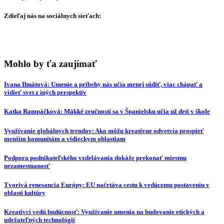
Zdieľaj nás na sociálnych sieťach:
Mohlo by ťa zaujímať
Ivana Ihnátová: Umenie a príbehy nás učia menej súdiť, viac chápať a
vidieť svet z iných perspektív
Katka Rampáčková: Mäkké zručnosti sa v Španielsku učia už deti v škole
Využívanie globálnych trendov: Ako môžu kreatívne odvetvia prospieť
menším komunitám a vidieckym oblastiam
Podpora podnikateľského vzdelávania dokáže prekonať miestnu
nezamestnanosť
Tvorivá renesancia Európy: EU načrtáva cestu k vedúcemu postaveniu v
oblasti kultúry
Kreatívci vedú budúcnosť: Využívanie umenia na budovanie etických a
udržateľných technológií