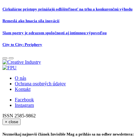
Cirkulárne prístupy prinášajú odlíšiteľnosť na trhu a konkurenčnú výhodu
Remeslá ako hnacia sila inovácií
Slam poetry je odrazom spoločnosti aj intímnou výpoveďou
City to City: Periphery
O nás
Ochrana osobných údajov
Kontakt
Facebook
Instagram
ISSN 2585-9862
×
close
Nezmeškaj najnovší článok Invisible Mag a prihlás sa na odber newslettera: