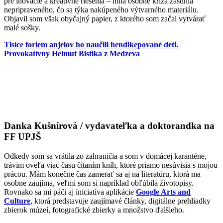
pre inovácie a kreatívne riešenia – mňa osobne kríza zastihla
nepripraveného, čo sa týka nakúpeného výtvarného materiálu.
Objavil som však obyčajný papier, z ktorého som začal vytvárať
malé sošky.
Tisíce foriem anjelov ho naučili hendikepované deti.
Provokatívny Helmut Bistika z Medzeva
Danka Kušnírová / vydavateľka a doktorandka na
FF UPJŠ
Odkedy som sa vrátila zo zahraničia a som v domácej karanténe,
trávim oveľa viac času čítaním kníh, ktoré priamo nesúvisia s mojou
prácou. Mám konečne čas zamerať sa aj na literatúru, ktorá ma
osobne zaujíma, veľmi som si napríklad obľúbila životopisy.
Rovnako sa mi páči aj iniciatíva aplikácie
Google Arts and
Culture
, ktorá predstavuje zaujímavé články, digitálne prehliadky
zbierok múzeí, fotografické zbierky a množstvo ďalšieho.