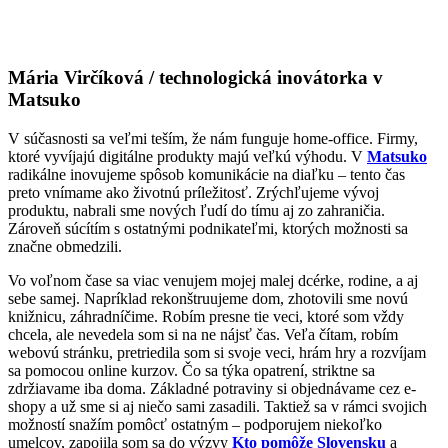
Mária Virčíková / technologická inovátorka
v
Matsuko
V súčasnosti sa veľmi teším, že nám funguje home-office. Firmy,
ktoré vyvíjajú digitálne produkty majú veľkú výhodu. V
Matsuko
radikálne inovujeme spôsob komunikácie na diaľku – tento čas
preto vnímame ako životnú príležitosť. Zrýchľujeme vývoj
produktu, nabrali sme nových ľudí do tímu aj zo zahraničia.
Zároveň súcítím s ostatnými podnikateľmi, ktorých možnosti sa
značne obmedzili.
Vo voľnom čase sa viac venujem mojej malej dcérke, rodine, a aj
sebe samej. Napríklad rekonštruujeme dom, zhotovili sme novú
knižnicu, záhradníčime. Robím presne tie veci, ktoré som vždy
chcela, ale nevedela som si na ne nájsť čas. Veľa čítam, robím
webovú stránku, pretriedila som si svoje veci, hrám hry a rozvíjam
sa pomocou online kurzov. Čo sa týka opatrení, striktne sa
zdržiavame iba doma. Základné potraviny si objednávame cez e-
shopy a už sme si aj niečo sami zasadili. Taktiež sa v rámci svojich
možností snažím pomôcť ostatným – podporujem niekoľko
umelcov, zapojila som sa do výzvy
Kto pomôže Slovensku
a