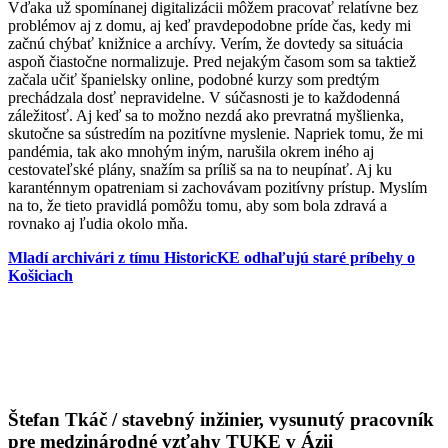
Vďaka už spomínanej digitalizácii môžem pracovať relatívne bez
problémov aj z domu, aj keď pravdepodobne príde čas, kedy mi
začnú chýbať knižnice a archívy. Verím, že dovtedy sa situácia
aspoň čiastočne normalizuje. Pred nejakým časom som sa taktiež
začala učiť španielsky online, podobné kurzy som predtým
prechádzala dosť nepravidelne. V súčasnosti je to každodenná
záležitosť. Aj keď sa to možno nezdá ako prevratná myšlienka,
skutočne sa sústredím na pozitívne myslenie. Napriek tomu, že mi
pandémia, tak ako mnohým iným, narušila okrem iného aj
cestovateľské plány, snažím sa príliš sa na to neupínať. Aj ku
karanténnym opatreniam si zachovávam pozitívny prístup. Myslím
na to, že tieto pravidlá pomôžu tomu, aby som bola zdravá a
rovnako aj ľudia okolo mňa.
Mladí archivári z tímu HistoricKE odhaľujú staré príbehy o
Košiciach
Štefan Tkáč / stavebný inžinier,
vysunutý pracovník
pre medzinárodné vzťahy TUKE v Ázii