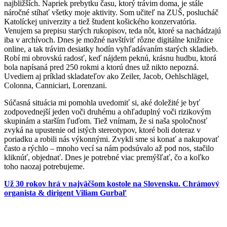
najbližších. Napriek prebytku času, ktorý trávim doma, je stále
náročné stíhať všetky moje aktivity. Som učiteľ na ZUŠ, poslucháč
Katolíckej univerzity a tiež študent košického konzervatória.
Venujem sa prepisu starých rukopisov, teda nôt, ktoré sa nachádzajú
iba v archívoch. Dnes je možné navštíviť rôzne digitálne knižnice
online, a tak trávim desiatky hodín vyhľadávaním starých skladieb.
Robí mi obrovskú radosť, keď nájdem peknú, krásnu hudbu, ktorá
bola napísaná pred 250 rokmi a ktorú dnes už nikto nepozná.
Uvediem aj príklad skladateľov ako Zeiler, Jacob, Oehlschlägel,
Colonna, Canniciari, Lorenzani.
Súčasná situácia mi pomohla uvedomiť si, aké doležité je byť
zodpovednejší jeden voči druhému a ohľaduplný voči rizikovým
skupinám a starším ľuďom. Tiež vnímam, že si naša spoločnosť
zvyká na upustenie od istých stereotypov, ktoré boli doteraz v
poriadku a robili nás výkonnými. Zvykli sme si konať a nakupovať
často a rýchlo – mnoho vecí sa nám podsúvalo až pod nos, stačilo
kliknúť, objednať. Dnes je potrebné viac premýšľať, čo a koľko
toho naozaj potrebujeme.
Už 30 rokov hrá v najväčšom kostole na Slovensku. Chrámový
organista & dirigent Viliam Gurbaľ