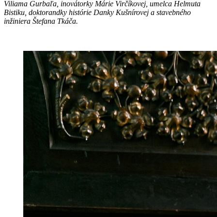
Viliama Gurbaľa, inovátorky Márie Virčíkovej, umelca Helmuta
Bistiku, doktorandky histórie Danky Kušnírovej a stavebného
inžiniera Štefana Tkáča.