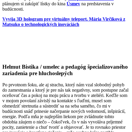
plánujem si zakúpiť lístky do kina
Úsmev
na predstavenia v
budúcnosti.
Vyvíja 3D hologram pre virtuálny teleport. Mária Virčíková z
Matsuko o technologických inováciách
Helmut Bistika / umelec a pedagóg špecializovaného
zariadenia pre hluchoslepých
Po prvotnom šoku, ale aj strachu, ktorý nám vzal slobodný pohyb
do zamestnania a ktorý je pre nás tak negatívny, som postupne začal
oceňovať čas a pokoj na moju prácu a tvorbu v ateliéri. Keďže som
v mojom povolaní závislý na kontakte s ľuďmi, musel som
obmedziť stretnutia a sústrediť sa na seba samého, čo mi v
budúcnosti snáď prinesie načerpanie nových vedomostí, inšpirácií,
energie. Podľa mňa je najlepším liekom pre zvládnutie tohto
obdobia záujem o niečo – čokoľvek, čo v nás vyvoláva príjemné
pocity, zanietenie a chuť tvoriť a objavovať. Je to rovnako priestor