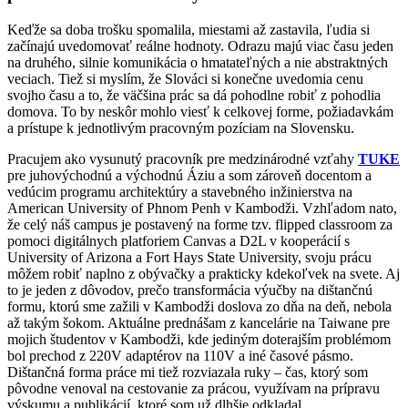
Keďže sa doba trošku spomalila, miestami až zastavila, ľudia si
začínajú uvedomovať reálne hodnoty. Odrazu majú viac času jeden
na druhého, silnie komunikácia o hmatateľných a nie abstraktných
veciach. Tiež si myslím, že Slováci si konečne uvedomia cenu
svojho času a to, že väčšina prác sa dá pohodlne robiť z pohodlia
domova. To by neskôr mohlo viesť k celkovej forme, požiadavkám
a prístupe k jednotlivým pracovným pozíciam na Slovensku.
Pracujem ako vysunutý pracovník pre medzinárodné vzťahy
TUKE
pre juhovýchodnú a východnú Áziu a som zároveň docentom a
vedúcim programu architektúry a stavebného inžinierstva na
American University of Phnom Penh v Kambodži. Vzhľadom nato,
že celý náš campus je postavený na forme tzv. flipped classroom za
pomoci digitálnych platforiem Canvas a D2L v kooperácií s
University of Arizona a Fort Hays State University, svoju prácu
môžem robiť naplno z obývačky a prakticky kdekoľvek na svete. Aj
to je jeden z dôvodov, prečo transformácia výučby na dištančnú
formu, ktorú sme zažili v Kambodži doslova zo dňa na deň, nebola
až takým šokom. Aktuálne prednášam z kancelárie na Taiwane pre
mojich študentov v Kambodži, kde jediným doterajším problémom
bol prechod z 220V adaptérov na 110V a iné časové pásmo.
Dištančná forma práce mi tiež rozviazala ruky – čas, ktorý som
pôvodne venoval na cestovanie za prácou, využívam na prípravu
výskumu a publikácií, ktoré som už dlhšie odkladal.