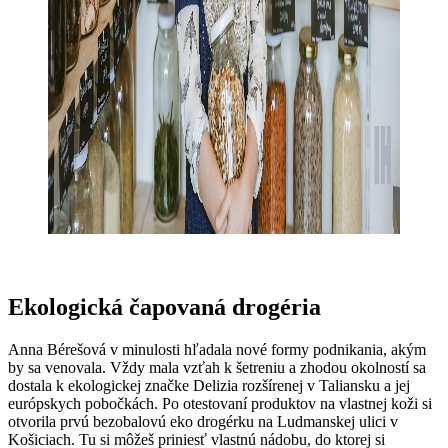
Ekologická čapovaná drogéria
Anna Bérešová v minulosti hľadala nové formy podnikania, akým
by sa venovala. Vždy mala vzťah k šetreniu a zhodou okolností sa
dostala k ekologickej značke Delizia rozšírenej v Taliansku a jej
európskych pobočkách. Po otestovaní produktov na vlastnej koži si
otvorila prvú bezobalovú eko drogérku na Ludmanskej ulici v
Košiciach. Tu si môžeš priniesť vlastnú nádobu, do ktorej si