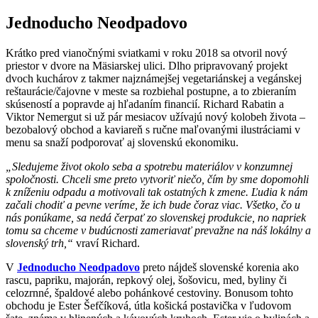
Jednoducho Neodpadovo
Krátko pred vianočnými sviatkami v roku 2018 sa otvoril nový
priestor v dvore na Mäsiarskej ulici. Dlho pripravovaný projekt
dvoch kuchárov z takmer najznámejšej vegetariánskej a vegánskej
reštaurácie/čajovne v meste sa rozbiehal postupne, a to zbieraním
skúseností a popravde aj hľadaním financií. Richard Rabatin a
Viktor Nemergut si už pár mesiacov užívajú nový kolobeh života –
bezobalový obchod a kaviareň s ručne maľovanými ilustráciami v
menu sa snaží podporovať aj slovenskú ekonomiku.
„Sledujeme život okolo seba a spotrebu materiálov v konzumnej
spoločnosti. Chceli sme preto vytvoriť niečo, čím by sme dopomohli
k zníženiu odpadu a motivovali tak ostatných k zmene. Ľudia k nám
začali chodiť a pevne veríme, že ich bude čoraz viac. Všetko, čo u
nás ponúkame, sa nedá čerpať zo slovenskej produkcie, no napriek
tomu sa chceme v budúcnosti zameriavať prevažne na náš lokálny a
slovenský trh,“
vraví Richard.
V
Jednoducho Neodpadovo
preto nájdeš slovenské korenia ako
rascu, papriku, majorán, repkový olej, šošovicu, med, byliny či
celozrnné, špaldové alebo pohánkové cestoviny. Bonusom tohto
obchodu je Ester Šefčíková, útla košická postavička v ľudovom