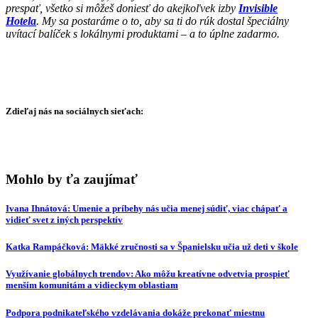
prespať, všetko si môžeš doniesť do akejkoľvek izby
Invisible
Hotela
.
My sa postaráme o to, aby sa ti do rúk dostal špeciálny
uvítací balíček s lokálnymi produktami – a to úplne zadarmo.
Zdieľaj nás na sociálnych sieťach:
Mohlo by ťa zaujímať
Ivana Ihnátová: Umenie a príbehy nás učia menej súdiť, viac chápať a
vidieť svet z iných perspektív
Katka Rampáčková: Mäkké zručnosti sa v Španielsku učia už deti v škole
Využívanie globálnych trendov: Ako môžu kreatívne odvetvia prospieť
menším komunitám a vidieckym oblastiam
Podpora podnikateľského vzdelávania dokáže prekonať miestnu