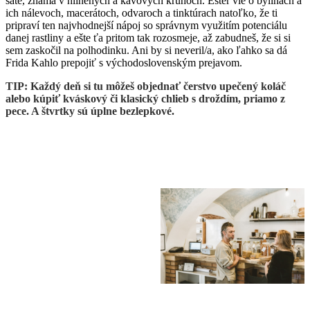
šate, známa v hlinených a kávových kruhoch. Ester vie o bylinách a
ich nálevoch, macerátoch, odvaroch a tinktúrach natoľko, že ti
pripraví ten najvhodnejší nápoj so správnym využitím potenciálu
danej rastliny a ešte ťa pritom tak rozosmeje, až zabudneš, že si si
sem zaskočil na polhodinku. Ani by si neveril/a, ako ľahko sa dá
Frida Kahlo prepojiť s východoslovenským prejavom.
TIP: Každý deň si tu môžeš objednať čerstvo upečený koláč
alebo kúpiť kváskový či klasický chlieb s droždím, priamo z
pece. A štvrtky sú úplne bezlepkové.