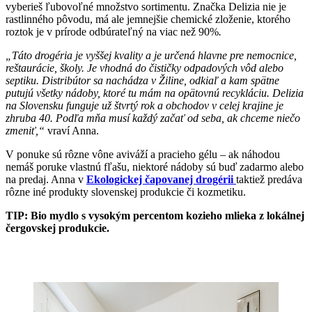
vyberieš ľubovoľné množstvo sortimentu. Značka Delizia nie je
rastlinného pôvodu, má ale jemnejšie chemické zloženie, ktorého
roztok je v prírode odbúrateľný na viac než 90%
.
„Táto drogéria je vyššej kvality a je určená hlavne pre nemocnice,
reštaurácie, školy. Je vhodná do čističky odpadových vôd alebo
septiku. Distribútor sa nachádza v Žiline, odkiaľ a kam spätne
putujú všetky nádoby, ktoré tu mám na opätovnú recykláciu. Delizia
na Slovensku funguje už štvrtý rok a obchodov v celej krajine je
zhruba 40. Podľa mňa musí každý začať od seba, ak chceme niečo
zmeniť,“
vraví Anna.
V ponuke sú rôzne vône aviváží a pracieho gélu – ak náhodou
nemáš poruke vlastnú fľašu, niektoré nádoby sú buď zadarmo alebo
na predaj. Anna v
Ekologickej čapovanej drogérii
taktiež predáva
rôzne iné produkty slovenskej produkcie či kozmetiku.
TIP: Bio mydlo s vysokým percentom kozieho mlieka z lokálnej
čergovskej produkcie.