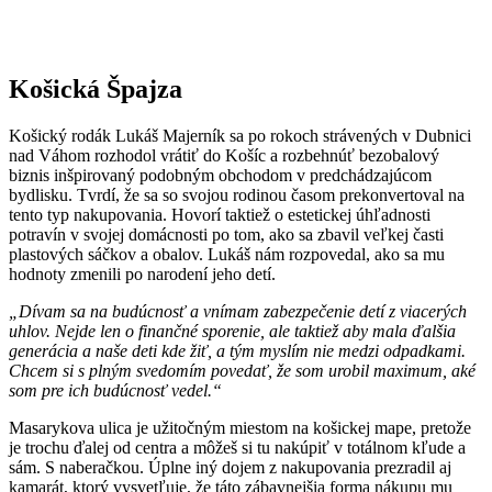
Košická Špajza
Košický rodák Lukáš Majerník sa po rokoch strávených v Dubnici
nad Váhom rozhodol vrátiť do Košíc a rozbehnúť bezobalový
biznis inšpirovaný podobným obchodom v predchádzajúcom
bydlisku. Tvrdí, že sa so svojou rodinou časom prekonvertoval na
tento typ nakupovania. Hovorí taktiež o estetickej úhľadnosti
potravín v svojej domácnosti po tom, ako sa zbavil veľkej časti
plastových sáčkov a obalov. Lukáš nám rozpovedal, ako sa mu
hodnoty zmenili po narodení jeho detí.
„Dívam sa na budúcnosť a vnímam zabezpečenie detí z viacerých
uhlov. Nejde len o finančné sporenie, ale taktiež aby mala ďalšia
generácia a naše deti kde žiť, a tým myslím nie medzi odpadkami.
Chcem si s plným svedomím povedať, že som urobil maximum, aké
som pre ich budúcnosť vedel.“
Masarykova ulica je užitočným miestom na košickej mape, pretože
je trochu ďalej od centra a môžeš si tu nakúpiť v totálnom kľude a
sám. S naberačkou. Úplne iný dojem z nakupovania prezradil aj
kamarát, ktorý vysvetľuje, že táto zábavnejšia forma nákupu mu