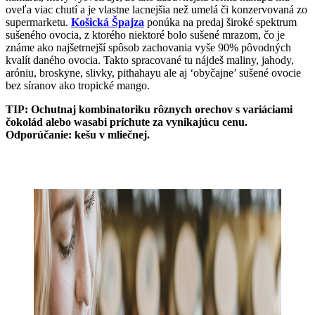
oveľa viac chutí a je vlastne lacnejšia než umelá či konzervovaná zo
supermarketu.
Košická Špajza
ponúka na predaj široké spektrum
sušeného ovocia, z ktorého niektoré bolo sušené mrazom, čo je
známe ako najšetrnejší spôsob zachovania vyše 90% pôvodných
kvalít daného ovocia. Takto spracované tu nájdeš maliny, jahody,
aróniu, broskyne, slivky, pithahayu ale aj ‘obyčajne’ sušené ovocie
bez síranov ako tropické mango.
TIP: Ochutnaj kombinatoriku rôznych orechov s variáciami
čokolád alebo wasabi príchute za vynikajúcu cenu.
Odporúčanie: kešu v mliečnej.