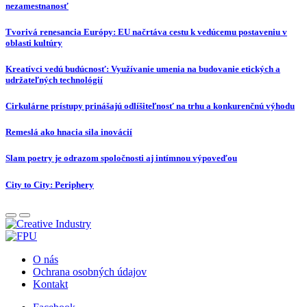
nezamestnanosť
Tvorivá renesancia Európy: EU načrtáva cestu k vedúcemu postaveniu v
oblasti kultúry
Kreatívci vedú budúcnosť: Využívanie umenia na budovanie etických a
udržateľných technológií
Cirkulárne prístupy prinášajú odlíšiteľnosť na trhu a konkurenčnú výhodu
Remeslá ako hnacia sila inovácií
Slam poetry je odrazom spoločnosti aj intímnou výpoveďou
City to City: Periphery
O nás
Ochrana osobných údajov
Kontakt