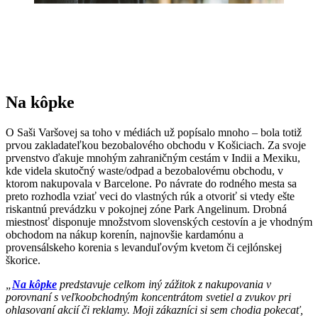
Na kôpke
O Saši Varšovej sa toho v médiách už popísalo mnoho – bola totiž
prvou zakladateľkou bezobalového obchodu v Košiciach. Za svoje
prvenstvo ďakuje mnohým zahraničným cestám v Indii a Mexiku,
kde videla skutočný waste/odpad a bezobalovému obchodu, v
ktorom nakupovala v Barcelone. Po návrate do rodného mesta sa
preto rozhodla vziať veci do vlastných rúk a otvoriť si vtedy ešte
riskantnú prevádzku v pokojnej zóne Park Angelinum. Drobná
miestnosť disponuje množstvom slovenských cestovín a je vhodným
obchodom na nákup korenín, najnovšie kardamónu a
provensálskeho korenia s levanduľovým kvetom či cejlónskej
škorice.
„
Na kôpke
predstavuje
celkom iný zážitok z nakupovania v
porovnaní s veľkoobchodným koncentrátom svetiel a zvukov pri
ohlasovaní akcií či reklamy. Moji zákazníci si sem chodia pokecať,