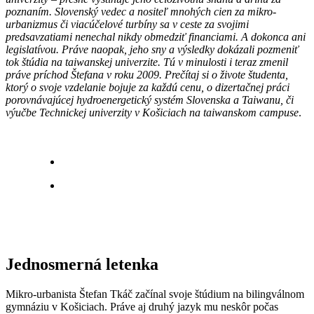
poznaním. Slovenský vedec a nositeľ mnohých cien za mikro-
urbanizmus či viacúčelové turbíny sa v ceste za svojimi
predsavzatiami nenechal nikdy obmedziť financiami. A dokonca ani
legislatívou. Práve naopak, jeho sny a výsledky dokázali pozmeniť
tok štúdia na taiwanskej univerzite. Tú v minulosti i teraz zmenil
práve príchod Štefana v roku 2009. Prečítaj si o živote študenta,
ktorý o svoje vzdelanie bojuje za každú cenu, o dizertačnej práci
porovnávajúcej hydroenergetický systém Slovenska a Taiwanu, či
výučbe Technickej univerzity v Košiciach na taiwanskom campuse
.
Jednosmerná letenka
Mikro-urbanista Štefan Tkáč začínal svoje štúdium na bilingválnom
gymnáziu v Košiciach. Práve aj druhý jazyk mu neskôr počas