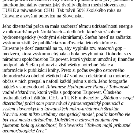
interkontinentálny euroázijský dvojitý diplom medzi slovenskou
TUKE a taiwanskou CHU. Tak trávil 50% školského roka na
Taiwane a zvyšnú polovicu na Slovensku.
Jeho dizertačná práca sa mala zaoberať témou udržateľnosti energie
v mikro-urbánnych štruktúrach – dedinách, ktoré sú zásobené
hydroenergeticky (vodnými elektrárňami). Štefan hneď na začiatku
výskumu zistil, že publikácia zoraďovacia tieto elektrárne na
Taiwane je dosť zastaralá na to, aby vyplnila tzv.
research gap
–
medzeru, ktorá výskumu chýbala a bola nevyhnutná. Dohodol sa s
národnou spoločnosťou Taipower, ktorá výskum umožní aj finančne
podporí, ak Štefan pripraví a zistí všetky potrebné údaje a
informácie k publikácii knihy. Preto si počas svojho ostrovného
dobrodružstva obehol všetkých 47 vodných elektrární na motorke,
občas v nich prespal a nafotil každú jednu z nich. Jeho fotografie
nájdeš v sprievodcovi
Taiwanese Hydropower Plants / Taiwanské
vodné elektrárne
, ktorá vyšla s podporou Taipower, Čínskeho
hydraulického inštitútu, CHU a TUKE univerzity:
„Štúdiou v svojej
dizertačnej práci som porovnával hydroenergetický potenciál a
systém slovenských a taiwanských mikro-urbánnych štruktúr.
Navrhol som mikro-urbánny energetický model, podľa ktorého vie
byť rast mesta udržateľný. Dôležitým a zároveň zaujímavým
faktorom bola aj skutočnosť, že Slovensko i Taiwan majú príbuzné
geomorfologické črty.“