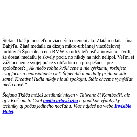
Štefan Tkáč je nositeľom viacerých ocenení ako Zlatá medaila Jána
Bahýľa, Zlatá medaila za dizajn mikro-urbánnej viacúčelovej
turbíny či Špeciálna cena BMW za udržateľnosť a inováciu. Tvrdí,
že dostať medailu je skvelý pocit, no nikdy na nich nelipol. Veľmi si
váži ocenenie svojej práce s ohľadom na prospešnosť pre
spoločnosť:
„Ak niečo robíte kvôli cene a nie výskumu, rozbijete
svoj focus a nedosiahnete cieľ. Štipendiá a medaily prídu neskôr
samé. Kreatívni ľudia nikdy nie sú spokojní. Stále chceme vymýšľať
niečo nové.“
Štefana Tkáča môžeš zastihnúť nielen v Taiwane či Kambodži, ale
aj v Košiciach. Cool
media artová izba
ti ponúkne výdobytky
techniky aj počas jediného nocľahu. Viac nájdeš na webe
Invisible
Hotel
.