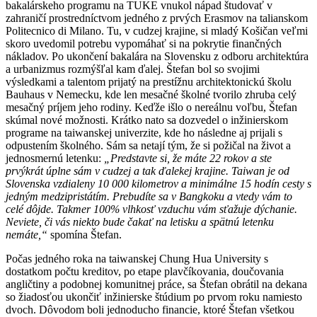
bakalárskeho programu na TUKE vnukol nápad študovať v
zahraničí prostredníctvom jedného z prvých Erasmov na talianskom
Politecnico di Milano. Tu, v cudzej krajine, si mladý Košičan veľmi
skoro uvedomil potrebu vypomáhať si na pokrytie finančných
nákladov. Po ukončení bakalára na Slovensku z odboru architektúra
a urbanizmus rozmýšľal kam ďalej. Štefan bol so svojimi
výsledkami a talentom prijatý na prestížnu architektonickú školu
Bauhaus v Nemecku, kde len mesačné školné tvorilo zhruba celý
mesačný príjem jeho rodiny. Keďže išlo o nereálnu voľbu, Štefan
skúmal nové možnosti. Krátko nato sa dozvedel o inžinierskom
programe na taiwanskej univerzite, kde ho následne aj prijali s
odpustením školného. Sám sa netají tým, že si požičal na život a
jednosmernú letenku:
„Predstavte si, že máte 22 rokov a ste
prvýkrát úplne sám v cudzej a tak ďalekej krajine. Taiwan je od
Slovenska vzdialeny 10 000 kilometrov a minimálne 15 hodín cesty s
jedným medzipristátím. Prebudíte sa v Bangkoku a vtedy vám to
celé dôjde. Takmer 100% vlhkosť vzduchu vám sťažuje dýchanie.
Neviete, či vás niekto bude čakať na letisku a spätnú letenku
nemáte,“
spomína Štefan.
Počas jedného roka na taiwanskej Chung Hua University s
dostatkom počtu kreditov, po etape plavčíkovania, doučovania
angličtiny a podobnej komunitnej práce, sa Štefan obrátil na dekana
so žiadosťou ukončiť inžinierske štúdium po prvom roku namiesto
dvoch. Dôvodom boli jednoducho financie, ktoré Štefan všetkou