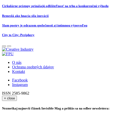
Cirkulárne prístupy prinášajú odlíšiteľnosť na trhu a konkurenčnú výhodu
Remeslá ako hnacia sila inovácií
Slam poetry je odrazom spoločnosti aj intímnou výpoveďou
City to City: Periphery
O nás
Ochrana osobných údajov
Kontakt
Facebook
Instagram
ISSN 2585-9862
×
close
Nezmeškaj najnovší článok Invisible Mag a prihlás sa na odber newslettera: