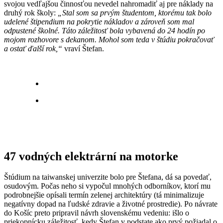
svojou vedľajšou činnosťou nevedel nahromadiť aj pre náklady na
druhý rok školy:
„Stal som sa prvým študentom, ktorému tak bolo
udelené štipendium na pokrytie nákladov a zároveň som mal
odpustené školné. Táto záležitosť bola vybavená do 24 hodín po
mojom rozhovore s dekanom. Mohol som teda v štúdiu pokračovať
a ostať ďalší rok,“
vraví Štefan.
47 vodných elektrární na motorke
Štúdium na taiwanskej univerzite bolo pre Štefana, dá sa povedať,
osudovým. Počas neho si vypočul mnohých odborníkov, ktorí mu
podrobnejšie opísali termín zelenej architektúry (tá minimalizuje
negatívny dopad na ľudské zdravie a životné prostredie). Po návrate
do Košíc preto pripravil návrh slovenskému vedeniu: išlo o
priekopnícku záležitosť, kedy Štefan v podstate ako prvý požiadal o