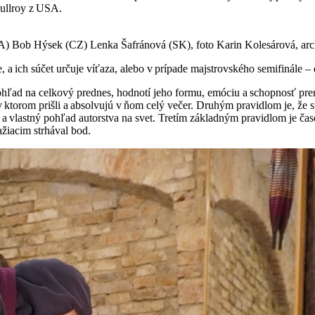
Mullroy z USA.
A) Bob Hýsek (CZ) Lenka Šafránová (SK), foto Karin Kolesárová, ar
a ich súčet určuje víťaza, alebo v prípade majstrovského semifinále –
 ohľad na celkový prednes, hodnotí jeho formu, emóciu a schopnosť pr
v ktorom prišli a absolvujú v ňom celý večer. Druhým pravidlom je, že 
ti a vlastný pohľad autorstva na svet. Tretím základným pravidlom je č
ažiacim strhával bod.