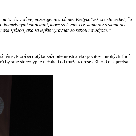
na to, čo vidíme, pozorujeme a cítime. Kedykoľvek chcete vedieť, čo
ľmi intenzívnymi emóciami, ktoré sa k vám cez slamerov a slamerky
 našli spôsob, ako sa lepšie vyrovnať so sebou navzájom.“
lná téma, ktorá sa dotýka každodennosti alebo pocitov mnohých ľudí
rú by sme stereotypne nečakali od muža v drese a šiltovke, a predsa