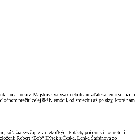
ok a účastníkov. Majstrovstvá však neboli ani zďaleka len o súťažení.
spoločnom prežití celej škály emócií, od smiechu až po slzy, ktoré nám
zie, súťažia zvyčajne v niekoľkých kolách, pričom sú hodnotení
v zložení: Robert “Bob“ Hýsek z Česka, Lenka Šafránová zo