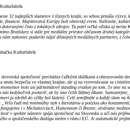
 Kulturfabrik
esie 32 najlepších slamerov z rôznych krajín, so sebou prináša výzvy, 
cie, financie. Majstrovstvá Európy boli obrovský event. Našťastie, kult
 dotovanými čisto z lokálnych zdrojov. Tu patrí veľká vďaka aj mestu K
imo Bratislavy si stále pre mediálny priestor občanom druhej kategóri
sa nám nakoniec podarilo nájsť dôstojných mediálnych partnerov, z čoh
tabačka Kulturfabrik
en slovenská spoločnosť prechádza ťažkými skúškami a ohrozovaním dem
stratu bezpečia vo vlastnej krajine, ale aj na vyrovnávanie sa s histó
 momentov bolo asi päťminútové standing ovation po tom, čo sme na sem
za nás kedykoľvek postaviť, ak by sme čelili štátnej šikane. Samozrejme,
ameri ju zdvihli do výšky bol šialený. Celé semifinále a každý slam na
:
„Veľa ľudí má minimálny styk s literatúrou a poéziou ako konzumenti,
 že fungujeme i v Michalovciach, Humennom či Brezne, otvárame možnosť
ckosť v spektre názorov spája spoločnosť na Slovensku a učí nás prijím
ho a spoločenského dialógu nielen v rámci EÚ. Je automatické prijím