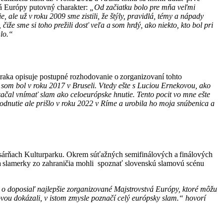
vá Európy putovný charakter:
„Od začiatku bolo pre mňa veľmi
 ale už v roku 2009 sme zistili, že štýly, pravidlá, témy a nápady
že sme si toho prežili dosť veľa a som hrdý, ako niekto, kto bol pri
alo.“
traka opisuje postupné rozhodovanie o zorganizovaní tohto
om bol v roku 2017 v Bruseli. Vtedy ešte s Luciou Ernekovou, ako
čal vnímať slam ako celoeurópske hnutie. Tento pocit vo mne ešte
dnutie ale prišlo v roku 2022 v Ríme a urobila ho moja snúbenica a
Kasárňach Kulturparku. Okrem súťažných semifinálových a finálových
ri a slamerky zo zahraničia mohli spoznať slovenskú slamovú scénu
e o doposiaľ najlepšie zorganizované Majstrovstvá Európy, ktoré môžu
u dokázali, v istom zmysle poznačí celý európsky slam.“ hovorí