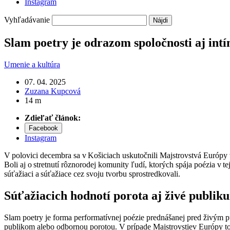
Instagram
Vyhľadávanie
Slam poetry je odrazom spoločnosti aj in
Umenie a kultúra
07. 04. 2025
Zuzana Kupcová
14 m
Zdieľať článok:
Facebook
Instagram
V polovici decembra sa v Košiciach uskutočnili Majstrovstvá Európy v
Boli aj o stretnutí rôznorodej komunity ľudí, ktorých spája poézia v t
súťažiaci a súťažiace cez svoju tvorbu sprostredkovali.
Súťažiacich hodnotí porota aj živé publik
Slam poetry je forma performatívnej poézie prednášanej pred živým p
publikom alebo odbornou porotou. V prípade Majstrovstiev Európy to