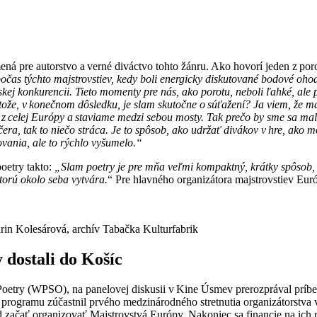
ená pre autorstvo a verné diváctvo tohto žánru. Ako hovorí jeden z p
počas týchto majstrovstiev, kedy boli energicky diskutované bodové ohod
vskej konkurencii. Tieto momenty pre nás, ako porotu, neboli ľahké, ale p
retože, v konečnom dôsledku, je slam skutočne o súťažení? Ja viem, že m
a z celej Európy a staviame medzi sebou mosty. Tak prečo by sme sa ma
ra, tak to niečo stráca. Je to spôsob, ako udržať divákov v hre, ako m
ovania, ale to rýchlo vyšumelo.“
oetry takto:
„Slam poetry je pre mňa veľmi kompaktný, krátky spôsob, 
ktorú okolo seba vytvára.
“ Pre hlavného organizátora majstrovstiev Eur
in Kolesárová, archív Tabačka Kulturfabrik
 dostali do Košíc
Poetry (WPSO), na panelovej diskusii v Kine Úsmev prerozprával príbe
rogramu zúčastnil prvého medzinárodného stretnutia organizátorstva v
 začať organizovať Majstrovstvá Európy. Nakoniec sa financie na ich r