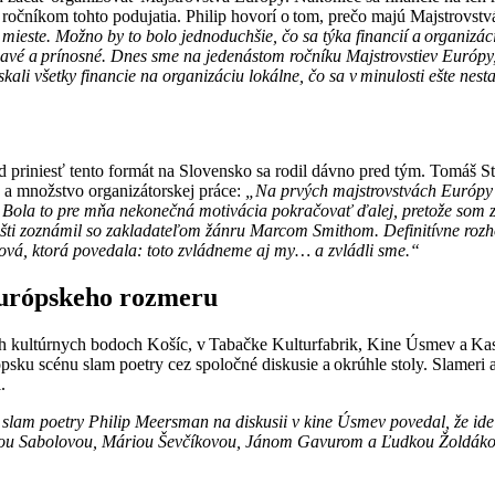
 ročníkom tohto podujatia. Philip hovorí o tom, prečo majú Majstrovst
este. Možno by to bolo jednoduchšie, čo sa týka financií a organizácie,
vé a prínosné. Dnes sme na jedenástom ročníku Majstrovstiev Európy, či
ískali všetky financie na organizáciu lokálne, čo sa v minulosti ešte nest
d priniesť tento formát na Slovensko sa rodil dávno pred tým. Tomáš S
 a množstvo organizátorskej práce:
„Na prvých majstrovstvách Európy s
ola to pre mňa nekonečná motivácia pokračovať ďalej, pretože som za
šti zoznámil so zakladateľom žánru Marcom Smithom. Definitívne rozho
ová, ktorá povedala: toto zvládneme aj my… a zvládli sme.“
európskeho rozmeru
vných kultúrnych bodoch Košíc, v Tabačke Kulturfabrik, Kine Úsmev a 
rópsku scénu slam poetry cez spoločné diskusie a okrúhle stoly. Slame
i.
e slam poetry Philip Meersman na diskusii v kine Úsmev povedal, že id
ínou Sabolovou, Máriou Ševčíkovou, Jánom Gavurom a Ľudkou Žoldákovo