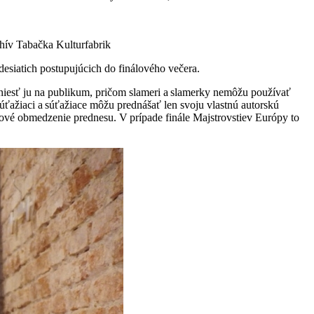
chív Tabačka Kulturfabrik
 desiatich postupujúcich do finálového večera.
eniesť ju na publikum, pričom slameri a slamerky nemôžu používať
súťažiaci a súťažiace môžu prednášať len svoju vlastnú autorskú
asové obmedzenie prednesu. V prípade finále Majstrovstiev Európy to