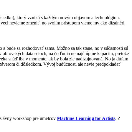
dôsledku), ktorý vzniká s každým novým objavom a technológiou.
ecí nevieme zmeniť, no svojím prístupom vieme my ako dizajnéri,
o a bude sa rozhodovať sama. Možno sa tak stane, no v súčasnosti sú
v obrovských data setoch, na čo ľudia nemajú úplne kapacitu, pretože
oveka snáď iba v momente, ak by bola zle nadizajnovaná. No ja dúfam
to záverom či dôsledkom. Vývoj budúcnosti ale nevie predpokladať
s slávny workshop pre umelcov
Machine Learning for Artists
. Z