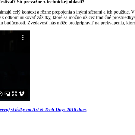
estival? Sú prevažne z technickej oblasti?
majú celý kontext a rôzne prepojenia s inými sférami a ich použitie. V 
k odkomunikovať zážitky, ktoré sa možno už cez tradičné prostriedk
zku budúcnosti. Zvedavosť nás môže predpripraviť na prekvapenia, ktoré
ervuj si lístky na Art & Tech Days 2018 dnes
.