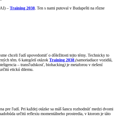
(AI) –
Training 2038
. Ten s nami putoval v Budapešti na rôzne
me chceli ľudí upovedomiť o dôležitosti tejto témy. Technicky to
lených tém. 6 kategórií otázok
Training 2038
(
samoriadiace vozidlá,
inteligencia – transľudskosť, biohacking
)
je metaforou v riešení
rčitú etickú dilemu.
ívna pre ľudí. Pri každej otázke sa máš šancu rozhodnúť medzi dvomi
nadobúda určitú reflexiu momentálneho prostredia, v ktorom je táto