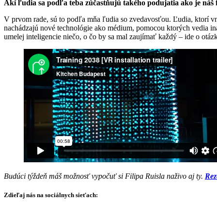
Akí ľudia sa podľa teba zúčastňujú takého podujatia ako je náš f
V prvom rade, sú to podľa mňa ľudia so zvedavosťou. Ľudia, ktorí vní
nachádzajú nové technológie ako médium, pomocou ktorých vedia ina
umelej inteligencie niečo, o čo by sa mal zaujímať každý – ide o otá
Budúci týždeň máš možnosť vypočuť si Filipa Ruisla naživo aj ty.
Rez
Zdieľaj nás na sociálnych sieťach: