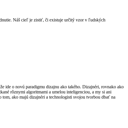
tie. Náš cieľ je zistiť, či existuje určitý vzor v ľudských
že ide o novú paradigmu dizajnu ako takého. Dizajnéri, rovnako ako
tkané rôznymi algoritmami a umelou inteligenciou, a my si ani
tom, ako majú dizajnéri a technologisti svojou tvorbou dbať na