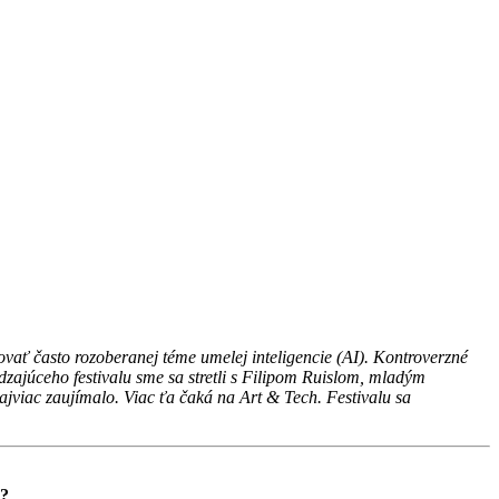
vať často rozoberanej téme umelej inteligencie (AI). Kontroverzné
ádzajúceho festivalu sme sa stretli s Filipom Ruislom, mladým
ajviac zaujímalo. Viac ťa čaká na Art & Tech. Festivalu sa
u?