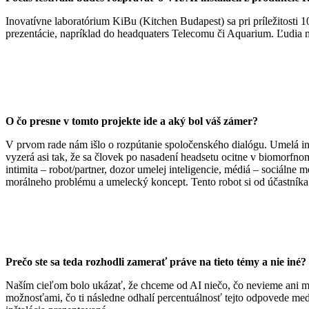
Inovatívne laboratórium KiBu (Kitchen Budapest) sa pri príležitosti 1
prezentácie, napríklad do headquaters Telecomu či Aquarium. Ľudia moh
O čo presne v tomto projekte ide a aký bol váš zámer?
V prvom rade nám išlo o rozpútanie spoločenského dialógu. Umelá int
vyzerá asi tak, že sa človek po nasadení headsetu ocitne v biomorfnom
intimita – robot/partner, dozor umelej inteligencie, médiá – sociálne 
morálneho problému a umelecký koncept. Tento robot si od účastníka 
Prečo ste sa teda rozhodli zamerať práve na tieto témy a nie iné?
Naším cieľom bolo ukázať, že chceme od AI niečo, čo nevieme ani my 
možnosťami, čo ti následne odhalí percentuálnosť tejto odpovede med