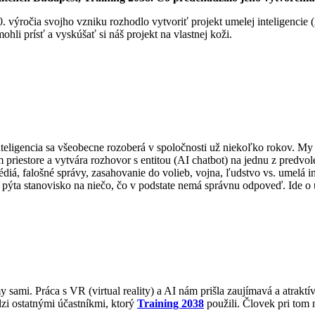
0. výročia svojho vzniku rozhodlo vytvoriť projekt umelej inteligencie 
li prísť a vyskúšať si náš projekt na vlastnej koži.
eligencia sa všeobecne rozoberá v spoločnosti už niekoľko rokov. My s
 priestore a vytvára rozhovor s entitou (AI chatbot) na jednu z predvo
médiá, falošné správy, zasahovanie do volieb, vojna, ľudstvo vs. umelá 
pýta stanovisko na niečo, čo v podstate nemá správnu odpoveď. Ide o u
sami. Práca s VR (virtual reality) a AI nám prišla zaujímavá a atrakt
zi ostatnými účastníkmi, ktorý
Training 2038
použili. Človek pri tom 