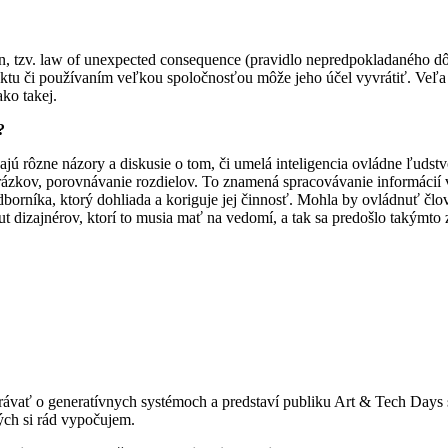
én, tzv. law of unexpected consequence (pravidlo nepredpokladaného 
u či používaním veľkou spoločnosťou môže jeho účel vyvrátiť. Veľa v
ako takej.
?
ú rôzne názory a diskusie o tom, či umelá inteligencia ovládne ľudstv
brázkov, porovnávanie rozdielov. To znamená spracovávanie informácií 
borníka, ktorý dohliada a koriguje jej činnosť. Mohla by ovládnuť čl
nput dizajnérov, ktorí to musia mať na vedomí, a tak sa predošlo takým
ávať o generatívnych systémoch a predstaví publiku Art & Tech Day
rých si rád vypočujem.