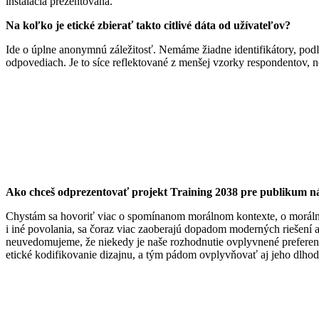
inštalácia prezentovaná.
Na koľko je etické zbierať takto citlivé dáta od užívateľov?
Ide o úplne anonymnú záležitosť. Nemáme žiadne identifikátory, podľa 
odpovediach. Je to síce reflektované z menšej vzorky respondentov, no 
Ako chceš odprezentovať projekt Training 2038 pre publikum ná
Chystám sa hovoriť viac o spomínanom morálnom kontexte, o morálnyc
i iné povolania, sa čoraz viac zaoberajú dopadom moderných riešení a
neuvedomujeme, že niekedy je naše rozhodnutie ovplyvnené preferen
etické kodifikovanie dizajnu, a tým pádom ovplyvňovať aj jeho dlho