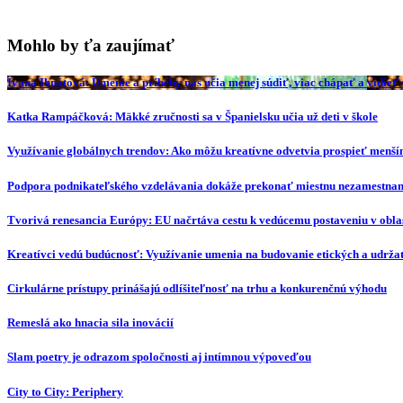
Mohlo by ťa zaujímať
Ivana Ihnátová: Umenie a príbehy nás učia menej súdiť, viac chápať a vidieť s
Katka Rampáčková: Mäkké zručnosti sa v Španielsku učia už deti v škole
Využívanie globálnych trendov: Ako môžu kreatívne odvetvia prospieť menš
Podpora podnikateľského vzdelávania dokáže prekonať miestnu nezamestna
Tvorivá renesancia Európy: EU načrtáva cestu k vedúcemu postaveniu v oblas
Kreatívci vedú budúcnosť: Využívanie umenia na budovanie etických a udržat
Cirkulárne prístupy prinášajú odlíšiteľnosť na trhu a konkurenčnú výhodu
Remeslá ako hnacia sila inovácií
Slam poetry je odrazom spoločnosti aj intímnou výpoveďou
City to City: Periphery