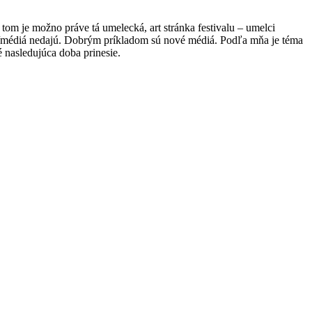
tom je možno práve tá umelecká, art stránka festivalu – umelci
y/médiá nedajú. Dobrým príkladom sú nové médiá. Podľa mňa je téma
 nasledujúca doba prinesie.