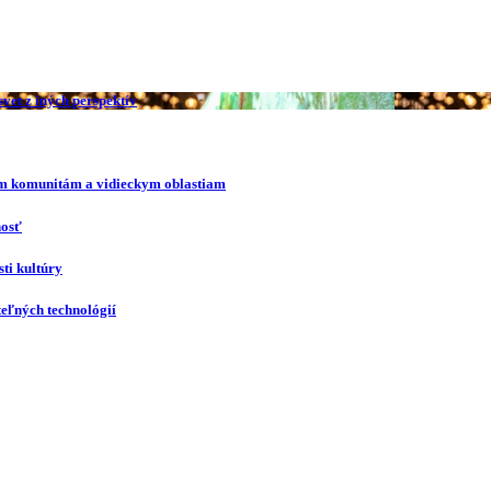
vet z iných perspektív
ím komunitám a vidieckym oblastiam
nosť
ti kultúry
eľných technológií