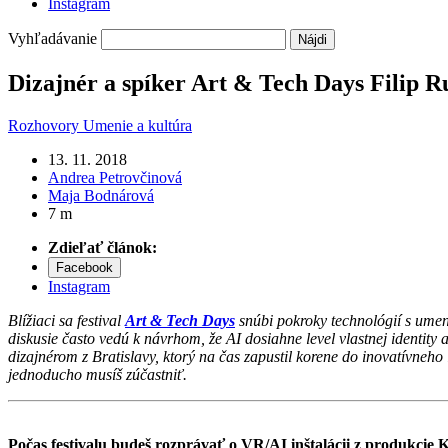
Instagram
Vyhľadávanie
Dizajnér a spíker Art & Tech Days Filip Ru
Rozhovory
Umenie a kultúra
13. 11. 2018
Andrea Petrovčinová
Maja Bodnárová
7 m
Zdieľať článok:
Facebook
Instagram
Blížiaci sa festival
Art & Tech Days
snúbi pokroky technológií s umen
diskusie často vedú k návrhom, že AI dosiahne level vlastnej identity
dizajnérom z Bratislavy, ktorý na čas zapustil korene do inovatívneho
jednoducho musíš zúčastniť.
Počas festivalu budeš rozprávať o VR/AI inštalácii z produkcie