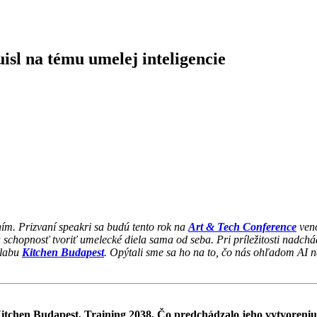
isl na tému umelej inteligencie
ím. Prizvaní speakri sa budú tento rok na
Art & Tech Conference
veno
 a schopnosť tvoriť umelecké diela sama od seba. Pri príležitosti nadch
 labu
Kitchen Budapest
. Opýtali sme sa ho na to, čo nás ohľadom AI n
 Kitchen Budapest, Training 2038. Čo predchádzalo jeho vytvoreni