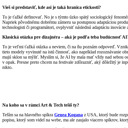
Vieš si predstaviť, kde asi je taká hranica etickosti?
To je ťažké definovať. No je s týmto úzko spätý sociologický fenom
Napriek pôvodnému dobrému zámeru sa postupnou adaptáciou produkt
technologisti či programátori, ovplyvniť následnú adaptáciu inovácie 
Klasická otázka pre dizajnéra – aká je podľa teba budúcnosť AI
To je veľmi ťažká otázka a neviem, či na ňu poznám odpoveď. Vznikaj
tieto modely vyvinuté na istú činnosť, ako napríklad rozoznávanie o
majú sklon sa mýliť. Myslím si, že AI by mala mať vždy nad sebou od
v opak. Presne preto chcem na festivale zdôrazniť, aký dôležitý je i
nikto.
Na koho sa v rámci Art & Tech tešíš ty?
Teším sa na hlavného spíkra
Genea Kogana
z USA, ktorý bude rozpr
popisu, ktorý som videl na webe, ma ale zaujalo viacero spíkrov, kto