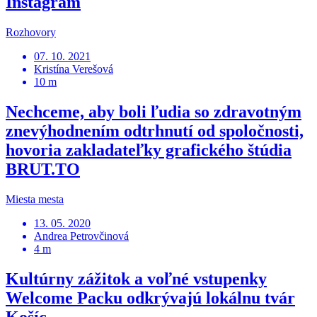
Instagram
Rozhovory
07. 10. 2021
Kristína Verešová
10 m
Nechceme, aby boli ľudia so zdravotným
znevýhodnením odtrhnutí od spoločnosti,
hovoria zakladateľky grafického štúdia
BRUT.TO
Miesta mesta
13. 05. 2020
Andrea Petrovčinová
4 m
Kultúrny zážitok a voľné vstupenky
Welcome Packu odkrývajú lokálnu tvár
Košíc