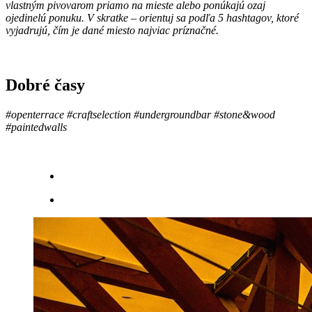
vlastným pivovarom priamo na mieste alebo ponúkajú ozaj
ojedinelú ponuku. V skratke – orientuj sa podľa 5 hashtagov, ktoré
vyjadrujú, čím je dané miesto najviac príznačné.
Dobré časy
#openterrace #craftselection #undergroundbar #stone&wood
#paintedwalls