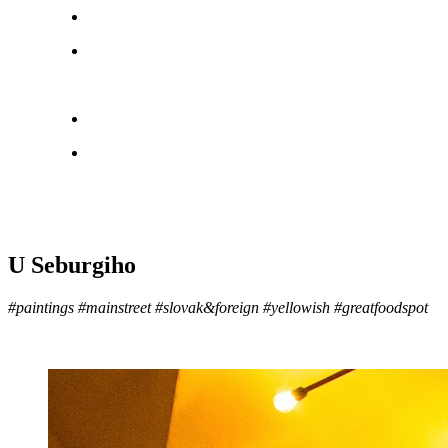
U Seburgiho
#paintings #mainstreet #slovak&foreign #yellowish #greatfoodspot