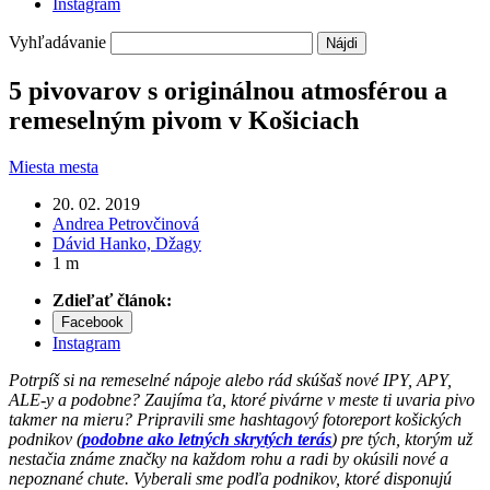
Instagram
Vyhľadávanie
5 pivovarov s originálnou atmosférou a
remeselným pivom v Košiciach
Miesta mesta
20. 02. 2019
Andrea Petrovčinová
Dávid Hanko,
Džagy
1 m
Zdieľať článok:
Facebook
Instagram
Potrpíš si na remeselné nápoje alebo rád skúšaš nové IPY, APY,
ALE-y a podobne? Zaujíma ťa, ktoré pivárne v meste ti uvaria pivo
takmer na mieru? Pripravili sme hashtagový fotoreport košických
podnikov (
podobne ako letných skrytých terás
) pre tých, ktorým už
nestačia známe značky na každom rohu a radi by okúsili nové a
nepoznané chute. Vyberali sme podľa podnikov, ktoré disponujú