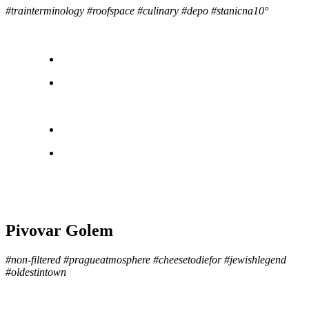
#trainterminology #roofspace #culinary #depo #stanicna10°
Pivovar Golem
#non-filtered #pragueatmosphere #cheesetodiefor #jewishlegend
#oldestintown