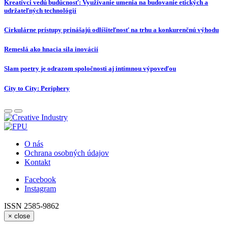
Kreatívci vedú budúcnosť: Využívanie umenia na budovanie etických a
udržateľných technológií
Cirkulárne prístupy prinášajú odlíšiteľnosť na trhu a konkurenčnú výhodu
Remeslá ako hnacia sila inovácií
Slam poetry je odrazom spoločnosti aj intímnou výpoveďou
City to City: Periphery
O nás
Ochrana osobných údajov
Kontakt
Facebook
Instagram
ISSN 2585-9862
×
close