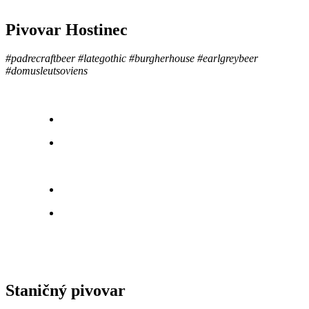
Pivovar Hostinec
#padrecraftbeer #lategothic #burgherhouse #earlgreybeer
#domusleutsoviens
Staničný
pivovar