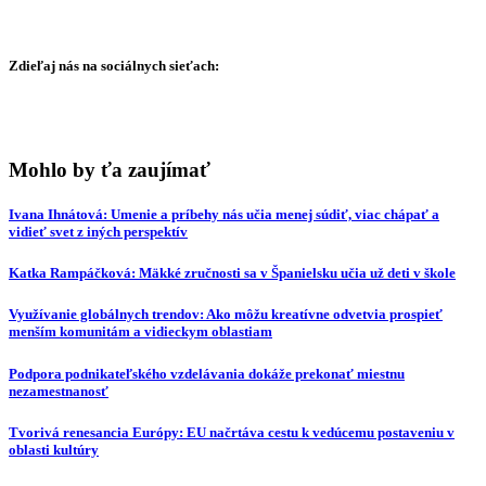
Zdieľaj nás na sociálnych sieťach:
Mohlo by ťa zaujímať
Ivana Ihnátová: Umenie a príbehy nás učia menej súdiť, viac chápať a
vidieť svet z iných perspektív
Katka Rampáčková: Mäkké zručnosti sa v Španielsku učia už deti v škole
Využívanie globálnych trendov: Ako môžu kreatívne odvetvia prospieť
menším komunitám a vidieckym oblastiam
Podpora podnikateľského vzdelávania dokáže prekonať miestnu
nezamestnanosť
Tvorivá renesancia Európy: EU načrtáva cestu k vedúcemu postaveniu v
oblasti kultúry