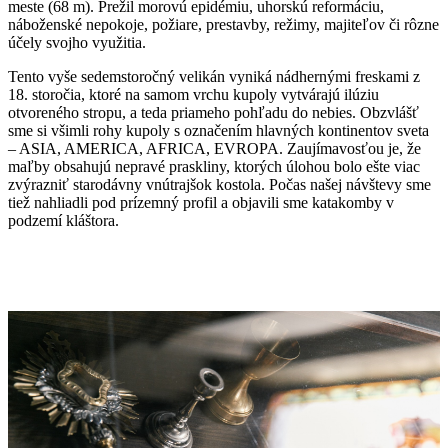
meste (68 m). Prežil morovú epidémiu, uhorskú reformáciu,
náboženské nepokoje, požiare, prestavby, režimy, majiteľov či rôzne
účely svojho využitia.
Tento vyše sedemstoročný velikán vyniká nádhernými freskami z
18. storočia, ktoré na samom vrchu kupoly vytvárajú ilúziu
otvoreného stropu, a teda priameho pohľadu do nebies. Obzvlášť
sme si všimli rohy kupoly s označením hlavných kontinentov sveta
– ASIA, AMERICA, AFRICA, EVROPA. Zaujímavosťou je, že
maľby obsahujú nepravé praskliny, ktorých úlohou bolo ešte viac
zvýrazniť starodávny vnútrajšok kostola. Počas našej návštevy sme
tiež nahliadli pod prízemný profil a objavili sme katakomby v
podzemí kláštora.