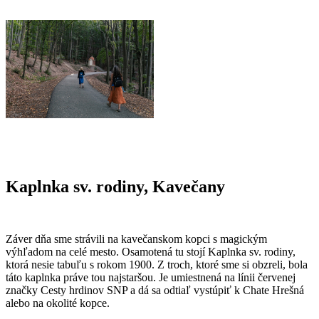
Kaplnka sv. rodiny, Kavečany
Záver dňa sme strávili na kavečanskom kopci s magickým
výhľadom na celé mesto. Osamotená tu stojí Kaplnka sv. rodiny,
ktorá nesie tabuľu s rokom 1900. Z troch, ktoré sme si obzreli, bola
táto kaplnka práve tou najstaršou. Je umiestnená na línii červenej
značky Cesty hrdinov SNP a dá sa odtiaľ vystúpiť k Chate Hrešná
alebo na okolité kopce.