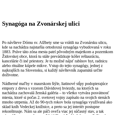
Synagóga na Zvonárskej ulici
Po návšteve Dómu sv. Alžbety sme sa vrátili na Zvonársku ulicu,
kde sa nachádza najstaršia ortodoxná synagóga vybudovaná v roku
1883. Práve táto zóna mesta patrí pôvodným majetkom a pozemkom
Židovskej obce, ktorá tu stále prevádzkuje kóšer reštauráciu,
kancelárie či iné priestory. Je tu možné nájsť rabínov byt, radnicu
alebo rituálne kúpele mikve. Vstup do tejto synagógy, jednej z
najkrajších na Slovensku, si každý návštevník zapamätá určite
doživotne.
Nádherné maľby v maurskom štýle, liatinové stĺpy podopierajúce
empory z dreva s vzorom Dávidovej hviezdy, na ktorých sa
nachádza zachovalá ženská galéria – to všetko vytvára posvätnosť
miesta, ktoré si počas 2. svetovej vojny zapísalo na svojich stenách
mnoho utrpenia. Až do 90-tych rokov bola synagóga využívaná ako
sklad kníh Vedeckej knižnice, a preto sa jej interiér postupne
rekonštruuje. Nám sa ale páči oveľa viac jej súčasný stav, a tak