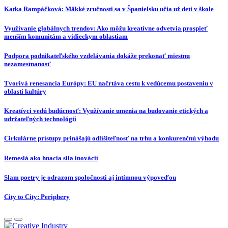
Katka Rampáčková: Mäkké zručnosti sa v Španielsku učia už deti v škole
Využívanie globálnych trendov: Ako môžu kreatívne odvetvia prospieť
menším komunitám a vidieckym oblastiam
Podpora podnikateľského vzdelávania dokáže prekonať miestnu
nezamestnanosť
Tvorivá renesancia Európy: EU načrtáva cestu k vedúcemu postaveniu v
oblasti kultúry
Kreatívci vedú budúcnosť: Využívanie umenia na budovanie etických a
udržateľných technológií
Cirkulárne prístupy prinášajú odlíšiteľnosť na trhu a konkurenčnú výhodu
Remeslá ako hnacia sila inovácií
Slam poetry je odrazom spoločnosti aj intímnou výpoveďou
City to City: Periphery