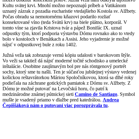
Kultu svätej krvi. Mnohí možno nepoznajú príbeh a Vatikánom
uznaný zázrak z pozadia eucharistie vtedajšieho Kostola sv. Alžbety.
Počas obradu sa nemotornému kňazovi podarilo rozliať
konsekrované víno (teda Svätú krv) na biele plátno, korporál. V
tomto víne sa zjavila Kristova tvár a pápež Bonifác IX. uznal
odpustky tým, ktorí podporia výstavbu Dómu rovnako ako to vtedy
bolo v kostoloch v Benátkach a Assisi. Jeho vyjadrenie je možné
nájsť v odpustkovej bule z roku 1402.
Južná veža tak zobrazuje vernú kópiu udalosti v barokovom štýle.
Vo veži sa taktiež dá nájsť moderné točité schodisko a umelecké
inštalácie. Osobitne zaujímavým bol pre nás röntgenový portrét
sochy, ktorý sme tu našli. Ten je súčasťou jubilejnej výstavy vedenej
košickou reštavrátorkou Máriou Spoločníkovou, ktorá sa dlhé roky
podieľala na záchrane gotických pamiatok z Dómu sv. Alžbety. Z
Dómu je možné putovať na Levočskú horu, čo patrí k
medzinárodne známej pútnickej sieti
Camino de Santiago
. Symbol
mušle je vsadený priamo v dlažbe pred katedrálou.
Andrea
Čepiššáková nám o putovaní viac porozprávala tu
.