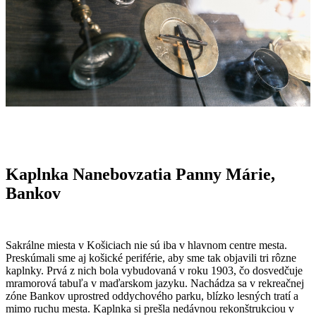
Kaplnka Nanebovzatia Panny Márie,
Bankov
Sakrálne miesta v Košiciach nie sú iba v hlavnom centre mesta.
Preskúmali sme aj košické periférie, aby sme tak objavili tri rôzne
kaplnky. Prvá z nich bola vybudovaná v roku 1903, čo dosvedčuje
mramorová tabuľa v maďarskom jazyku. Nachádza sa v rekreačnej
zóne Bankov uprostred oddychového parku, blízko lesných tratí a
mimo ruchu mesta. Kaplnka si prešla nedávnou rekonštrukciou v