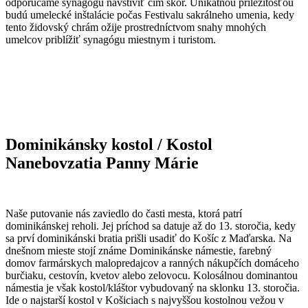
odporúčame synagógu navštíviť čím skôr. Unikátnou príležitosťou
budú umelecké inštalácie počas Festivalu sakrálneho umenia, kedy
tento židovský chrám ožije prostredníctvom snahy mnohých
umelcov priblížiť synagógu miestnym i turistom.
Dominikánsky
kostol
/
Kostol
Nanebovzatia Panny Márie
Naše putovanie nás zaviedlo do časti mesta, ktorá patrí
dominikánskej reholi. Jej príchod sa datuje až do 13. storočia, kedy
sa prví dominikánski bratia prišli usadiť do Košíc z Maďarska. Na
dnešnom mieste stojí známe Dominikánske námestie, farebný
domov farmárskych malopredajcov a ranných nákupčích domáceho
burčiaku, cestovín, kvetov alebo zelovocu. Kolosálnou dominantou
námestia je však kostol/kláštor vybudovaný na sklonku 13. storočia.
Ide o najstarší kostol v Košiciach s najvyššou kostolnou vežou v