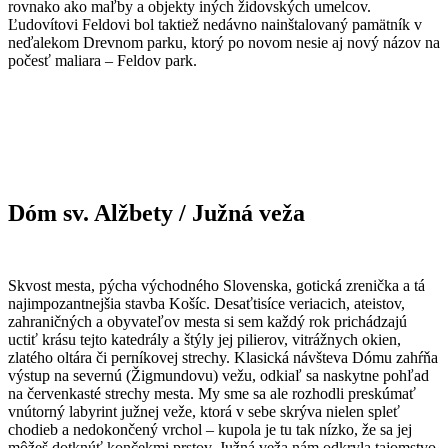
rovnako ako maľby a objekty iných židovských umelcov.
Ľudovítovi Feldovi bol taktiež nedávno nainštalovaný pamätník v
neďalekom Drevnom parku, ktorý po novom nesie aj nový názov na
počesť maliara – Feldov park.
Dóm
sv
. Alžbety / Južná veža
Skvost mesta, pýcha východného Slovenska, gotická zrenička a tá
najimpozantnejšia stavba Košíc. Desaťtisíce veriacich, ateistov,
zahraničných a obyvateľov mesta si sem každý rok prichádzajú
uctiť krásu tejto katedrály a štýly jej pilierov, vitrážnych okien,
zlatého oltára či perníkovej strechy. Klasická návšteva Dómu zahŕňa
výstup na severnú (Žigmundovu) vežu, odkiaľ sa naskytne pohľad
na červenkasté strechy mesta. My sme sa ale rozhodli preskúmať
vnútorný labyrint južnej veže, ktorá v sebe skrýva nielen spleť
chodieb a nedokončený vrchol – kupola je tu tak nízko, že sa jej
môžeš dotknúť končekmi prstov. Južná veža nám odkryla tajomstvo