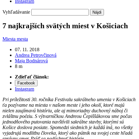
Instagram
Vyhľadávanie
7 najkrajších svätých miest v Košiciach
Miesta mesta
07. 11. 2018
Andrea Petrovčinová
Maja Bodnárová
8 m
Zdieľať článok:
Facebook
Instagram
Pri príležitosti 30. ročníka Festivalu sakrálneho umenia v Košiciach
ťa pozývame na miesta v našom meste i jeho okolí, ktoré majú
nielen zaujímavú históriu, ale aj mimoriadny duchovný náboj či
zvláštnu poéziu. S výtvarníčkou Andreou Čepiššákovou sme počas
jednodňového putovania navštívili sakrálne stavby, ktorými sú
Košice doslova posiate. Spomedzi siedmich je každá iná, no všetky
vyjadrujú modlitbu človeka, ktorý ako pútnik na svojej ceste hľadá
správny smer. Príď sa nadýchnuť histórie.