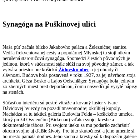
Synagóga
na
Puškinovej ulici
Naša púť začala blízko Jakabovho paláca a Železničnej stanice.
Vedľa frekventovanej cesty a populárnej Mlynskej tu stojí nikým
nerušená staroružová synagóga. Spomedzi šiestich pôvodných je
jedinou, ktorá v súčasnosti stále slúži na svoj pôvodný zámer, a tak
vytvára priestor pre košickú
Židovskú obec
a jej obrady či
slávnosti. Budova bola postavená v roku 1927, za jej návrhom stoja
architekti Géza Boskó a Lajos Oelschläger. Synagóga bola jedným
zo zberných miest pred deportáciou, čomu nasvedčujú vyryté nápisy
na stenách.
Súčasťou interiéru sú pestré vitráže a kovaný luster v tvare
Dávidovej hviezdy na pozadí tmavomodrej okrúhlej kupoly.
Nachádza sa tu taktiež galéria Ľudovíta Felda – košického umelca,
ktorý prežil Osvienčim (Birkenau) vďaka svojej kresbe a
dokumentácie tábora. Pri svojom úteku sa mu podarilo zachrániť
okrem svojho aj ďalšie životy. Pre túto skutočnosť a jeho umenie si
ho mesto pamätá dodnes. Jeho socha a kresby sú k dispozícii galérie