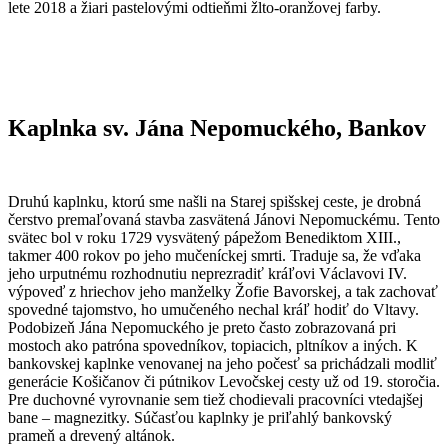
lete 2018 a žiari pastelovými odtieňmi žlto-oranžovej farby.
Kaplnka
sv
. Jána Nepomuckého, Bankov
Druhú kaplnku, ktorú sme našli na Starej spišskej ceste, je drobná
čerstvo premaľovaná stavba zasvätená Jánovi Nepomuckému. Tento
svätec bol v roku 1729 vysvätený pápežom Benediktom XIII.,
takmer 400 rokov po jeho mučeníckej smrti. Traduje sa, že vďaka
jeho urputnému rozhodnutiu neprezradiť kráľovi Václavovi IV.
výpoveď z hriechov jeho manželky Žofie Bavorskej, a tak zachovať
spovedné tajomstvo, ho umučeného nechal kráľ hodiť do Vltavy.
Podobizeň Jána Nepomuckého je preto často zobrazovaná pri
mostoch ako patróna spovedníkov, topiacich, pltníkov a iných. K
bankovskej kaplnke venovanej na jeho počesť sa prichádzali modliť
generácie Košičanov či pútnikov Levočskej cesty už od 19. storočia.
Pre duchovné vyrovnanie sem tiež chodievali pracovníci vtedajšej
bane – magnezitky. Súčasťou kaplnky je priľahlý bankovský
prameň a drevený altánok.