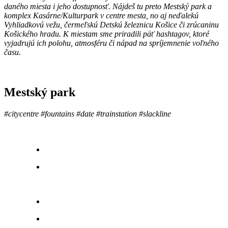
daného miesta i jeho dostupnosť. Nájdeš tu preto Mestský park a
komplex Kasárne/Kulturpark v centre mesta, no aj neďalekú
Vyhliadkovú vežu, čermeľskú Detskú železnicu Košice či zrúcaninu
Košického hradu. K miestam sme priradili päť hashtagov, ktoré
vyjadrujú ich polohu, atmosféru či nápad na spríjemnenie voľného
času.
Mestský park
#citycentre #fountains #date #trainstation #slackline