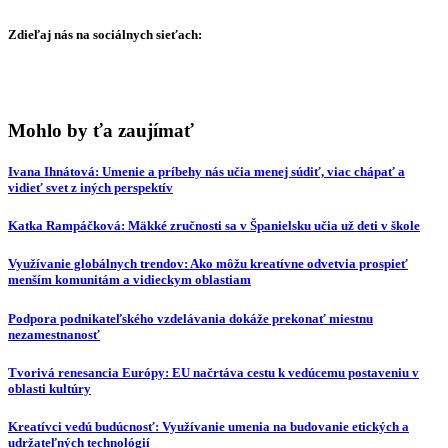
Zdieľaj nás na sociálnych sieťach:
Mohlo by ťa zaujímať
Ivana Ihnátová: Umenie a príbehy nás učia menej súdiť, viac chápať a
vidieť svet z iných perspektív
Katka Rampáčková: Mäkké zručnosti sa v Španielsku učia už deti v škole
Využívanie globálnych trendov: Ako môžu kreatívne odvetvia prospieť
menším komunitám a vidieckym oblastiam
Podpora podnikateľského vzdelávania dokáže prekonať miestnu
nezamestnanosť
Tvorivá renesancia Európy: EU načrtáva cestu k vedúcemu postaveniu v
oblasti kultúry
Kreatívci vedú budúcnosť: Využívanie umenia na budovanie etických a
udržateľných technológií