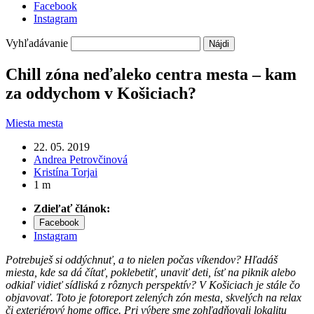
Facebook
Instagram
Vyhľadávanie
Chill zóna neďaleko centra mesta – kam
za oddychom v Košiciach?
Miesta mesta
22. 05. 2019
Andrea Petrovčinová
Kristína Torjai
1 m
Zdieľať článok:
Facebook
Instagram
Potrebuješ si oddýchnuť, a to nielen počas víkendov? Hľadáš
miesta, kde sa dá čítať, poklebetiť, unaviť deti, ísť na piknik alebo
odkiaľ vidieť sídliská z rôznych perspektív? V Košiciach je stále čo
objavovať. Toto je fotoreport zelených zón mesta, skvelých na relax
či exteriérový home office. Pri výbere sme zohľadňovali lokalitu