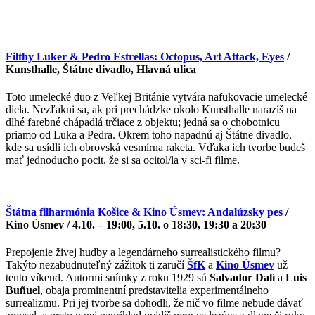
Filthy Luker & Pedro Estrellas: Octopus, Art Attack, Eyes
/
Kunsthalle, Štátne divadlo, Hlavná ulica
Toto umelecké duo z Veľkej Británie vytvára nafukovacie umelecké
diela. Nezľakni sa, ak pri prechádzke okolo Kunsthalle narazíš na
dlhé farebné chápadlá trčiace z objektu; jedná sa o chobotnicu
priamo od Luka a Pedra. Okrem toho napadnú aj Štátne divadlo,
kde sa usídli ich obrovská vesmírna raketa. Vďaka ich tvorbe budeš
mať jednoducho pocit, že si sa ocitol/la v sci-fi filme.
Štátna filharmónia Košice & Kino Úsmev: Andalúzsky pes
/
Kino Úsmev / 4.10. – 19:00, 5.10. o 18:30, 19:30 a 20:30
Prepojenie živej hudby a legendárneho surrealistického filmu?
Takýto nezabudnuteľný zážitok ti zaručí
ŠfK
a
Kino Úsmev
už
tento víkend. Autormi snímky z roku 1929 sú
Salvador Dalí
a
Luis
Buñuel
, obaja prominentní predstavitelia experimentálneho
surrealizmu. Pri jej tvorbe sa dohodli, že nič vo filme nebude dávať