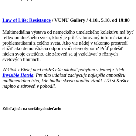
Law of Life: Resistance
/ VUNU Gallery / 4.10., 5.10. od 19:00
Multimediálna výstava od nemeckého umeleckého kolektívu má byť
reflexiou dnešného sveta, ktorý je príliš saturovaný informáciami a
problematikami z celého sveta. Ako vie nádej v takomto prostredí
slúžiť ako demonštrácia odporu voči stereotypom? Príď potešiť
nielen svoje estetično, ale zároveň sa aj vzdelávať o rôznych
svetových hnutiach.
Zážitok z Bielej noci môžeš ešte ukotviť pobytom v jednej z izieb
Invisible Hotela
. Pre túto udalosť zachycuje najlepšie atmosféru
multimediálna izba, kde hudba skvelo dopĺňa vizuál. Uži si Košice
naplno a zároveň v pohodlí.
Zdieľaj nás na sociálnych sieťach: