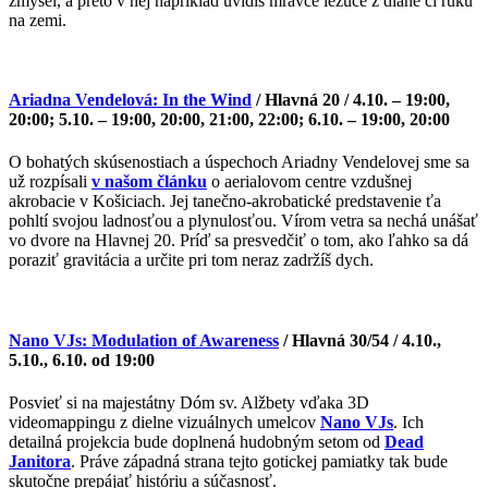
zmysel, a preto v nej napríklad uvidíš mravce lezúce z dlane či ruku
na zemi.
Ariadna Vendelová: In the Wind
/ Hlavná 20 / 4.10. – 19:00,
20:00; 5.10. – 19:00, 20:00, 21:00, 22:00; 6.10. – 19:00, 20:00
O bohatých skúsenostiach a úspechoch Ariadny Vendelovej sme sa
už rozpísali
v našom článku
o aerialovom centre vzdušnej
akrobacie v Košiciach. Jej tanečno-akrobatické predstavenie ťa
pohltí svojou ladnosťou a plynulosťou. Vírom vetra sa nechá unášať
vo dvore na Hlavnej 20. Príď sa presvedčiť o tom, ako ľahko sa dá
poraziť gravitácia a určite pri tom neraz zadržíš dych.
Nano VJs: Modulation of Awareness
/ Hlavná 30/54 / 4.10.,
5.10., 6.10. od 19:00
Posvieť si na majestátny Dóm sv. Alžbety vďaka 3D
videomappingu z dielne vizuálnych umelcov
Nano VJs
. Ich
detailná projekcia bude doplnená hudobným setom od
Dead
Janitora
. Práve západná strana tejto gotickej pamiatky tak bude
skutočne prepájať históriu a súčasnosť.