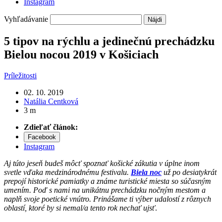
Instagram
Vyhľadávanie
5 tipov na rýchlu a jedinečnú prechádzku
Bielou nocou 2019 v Košiciach
Príležitosti
02. 10. 2019
Natália Centková
3 m
Zdieľať článok:
Facebook
Instagram
Aj túto jeseň budeš môcť spoznať košické zákutia v úplne inom
svetle vďaka medzinárodnému festivalu.
Biela noc
už po desiatykrát
prepojí historické pamiatky a známe turistické miesta so súčasným
umením. Poď s nami na unikátnu prechádzku nočným mestom a
naplň svoje poetické vnútro. Prinášame ti výber udalostí z rôznych
oblastí, ktoré by si nemal/a tento rok nechať ujsť
.