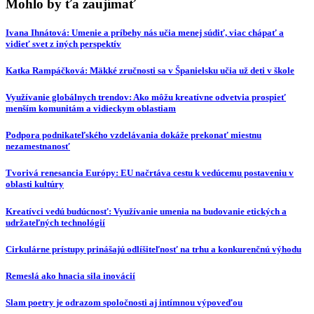
Mohlo by ťa zaujímať
Ivana Ihnátová: Umenie a príbehy nás učia menej súdiť, viac chápať a
vidieť svet z iných perspektív
Katka Rampáčková: Mäkké zručnosti sa v Španielsku učia už deti v škole
Využívanie globálnych trendov: Ako môžu kreatívne odvetvia prospieť
menším komunitám a vidieckym oblastiam
Podpora podnikateľského vzdelávania dokáže prekonať miestnu
nezamestnanosť
Tvorivá renesancia Európy: EU načrtáva cestu k vedúcemu postaveniu v
oblasti kultúry
Kreatívci vedú budúcnosť: Využívanie umenia na budovanie etických a
udržateľných technológií
Cirkulárne prístupy prinášajú odlíšiteľnosť na trhu a konkurenčnú výhodu
Remeslá ako hnacia sila inovácií
Slam poetry je odrazom spoločnosti aj intímnou výpoveďou